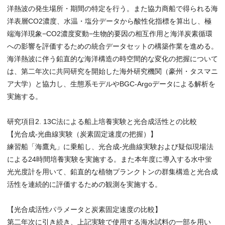
洋熱波の発生場所・期間の特定を行う。また協力商船で得られる海
洋表層CO2濃度、水温・塩分データから酸性化指標を算出し、極
端海洋現象−CO2濃度変動−生物的要因の相互作用と海洋炭素循環
への影響を評価するための統合データセットの構築作業を進める。
海洋熱波に伴う鉛直的な海洋構造の時空間的な変化の把握について
は、第二年次に共同研究を開始した海外研究機関（豪州・タスマニ
ア大学）と協力し、生態系モデルやBGC-Argoデータによる解析を
実施する。
研究項目2. 13C法による船上培養実験と光合成活性との比較
【光合成-光曲線実験（炭素固定速度の把握）】
練習船「海鷹丸」に乗船し、光合成-光曲線実験および疑似現場法
による24時間培養実験を実施する。また本年度に導入する水中蛍
光光度計を用いて、鉛直的な植物プランクトンの群集構造と光合成
活性を連続的に評価するための観測を実施する。
【光合成活性パラメータと炭素固定速度の比較】
第二年次に引き続き、上記実験で使用する海水試料の一部を用い