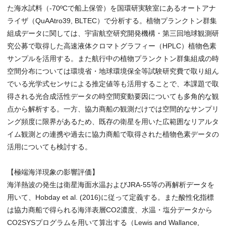
た海水試料（-70ºCで船上保管）を国環研実験室にあるオートアナ
ライザ（QuAAtro39, BLTEC）で分析する。植物プランクトン群集
組成データに関しては、宇宙航空研究開発機構・第三回地球観測研
究公募で取得した高速液体クロマトグラフィー（HPLC）植物色素
サンプルを活用する。また航行中の植物プランクトン群集組成の時
空間分布については環境省・地球環境保全等試験研究費で取り組ん
でいる光学式センサによる推定値等も活用することで、本課題で取
得される光合成活性データの時空間変動要因についても多角的な観
点から解析する。一方、協力商船の観測だけでは空間的なサンプリ
ング頻度に限界があるため、既存の衛星を用いた広範囲なリアルタ
イム観測との連携や過去に協力商船で取得された植物色素データの
活用についても検討する。
【極端海洋現象の影響評価】
海洋熱波の発生は衛星海面水温およびJRA-55等の再解析データを
用いて、Hobday et al. (2016)に従って定義する。また酸性化指標
は協力商船で得られる海洋表層CO2濃度、水温・塩分データから
CO2SYSプログラムを用いて算出する（Lewis and Wallance,