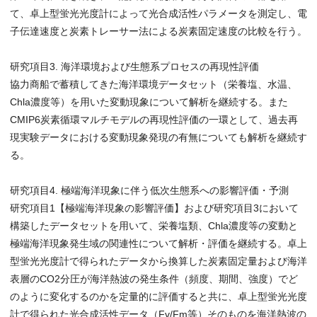
て、卓上型蛍光光度計によって光合成活性パラメータを測定し、電
子伝達速度と炭素トレーサー法による炭素固定速度の比較を行う。
研究項目3. 海洋環境および生態系プロセスの再現性評価
協力商船で蓄積してきた海洋環境データセット（栄養塩、水温、
Chla濃度等）を用いた変動現象について解析を継続する。また
CMIP6炭素循環マルチモデルの再現性評価の一環として、過去再
現実験データにおける変動現象発現の有無についても解析を継続す
る。
研究項目4. 極端海洋現象に伴う低次生態系への影響評価・予測
研究項目1【極端海洋現象の影響評価】および研究項目3において
構築したデータセットを用いて、栄養塩類、Chla濃度等の変動と
極端海洋現象発生域の関連性について解析・評価を継続する。卓上
型蛍光光度計で得られたデータから換算した炭素固定量および海洋
表層のCO2分圧が海洋熱波の発生条件（頻度、期間、強度）でど
のように変化するのかを定量的に評価すると共に、卓上型蛍光光度
計で得られた光合成活性データ（Fv/Fm等）そのものを海洋熱波の