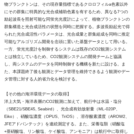
物プランクトンは、その現存量指標であるクロロフィルa色素以外
にその群集に特異的な光合成補助色素を有するため、異なる7つの
励起波長を照射可能な同蛍光光度計によって、植物プランクトンの
群集構造と光合成活性の状態を同時に把握する。多波長励起光で得
られた光合成活性パラメータは、光合成量と群集組成を同時に推定
可能なアルゴリズム開発を念頭に置いた基盤データとして用いる。
一方、蛍光光度計を制御するシステムは既存のCO2観測システム
とは独立しているため、CO2観測システムの開発チームと協議
し、両システムのデータを同時制御する機構を新たに設ける。ま
た、本課題終了後も観測とデータ管理を維持できるよう観測やデー
タ管理に対する人的省力化を検討する。
【その他の海洋環境データの取得】
洋上大気・海洋表層のCO2観測に加えて、航行中は水温・塩分
（SBE21/SBE45, Seabird）、光合成有効放射量（ML-020P、
Eiko）、硝酸塩濃度（OPUS、TriOS）、溶存酸素濃度（AROW2、
JFEアドバンテック）を連続測定する。また、栄養塩類（硝酸塩
+亜硝酸塩、リン酸塩、ケイ酸塩、アンモニア）は航行中に取得し