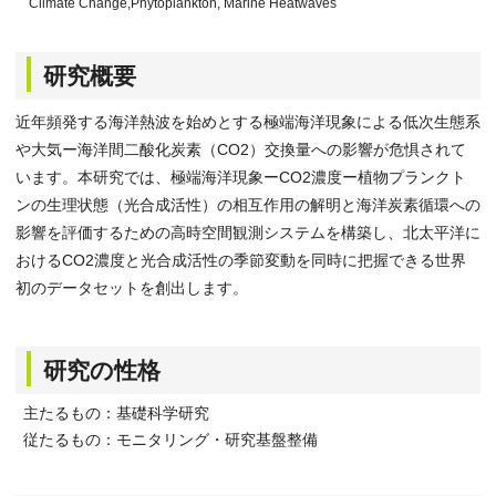
Climate Change,Phytoplankton, Marine Heatwaves
研究概要
近年頻発する海洋熱波を始めとする極端海洋現象による低次生態系
や大気ー海洋間二酸化炭素（CO2）交換量への影響が危惧されて
います。本研究では、極端海洋現象ーCO2濃度ー植物プランクト
ンの生理状態（光合成活性）の相互作用の解明と海洋炭素循環への
影響を評価するための高時空間観測システムを構築し、北太平洋に
おけるCO2濃度と光合成活性の季節変動を同時に把握できる世界
初のデータセットを創出します。
研究の性格
主たるもの：基礎科学研究
従たるもの：モニタリング・研究基盤整備