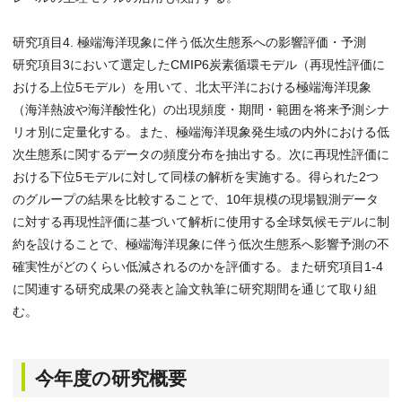
研究項目4. 極端海洋現象に伴う低次生態系への影響評価・予測
研究項目3において選定したCMIP6炭素循環モデル（再現性評価に
おける上位5モデル）を用いて、北太平洋における極端海洋現象
（海洋熱波や海洋酸性化）の出現頻度・期間・範囲を将来予測シナ
リオ別に定量化する。また、極端海洋現象発生域の内外における低
次生態系に関するデータの頻度分布を抽出する。次に再現性評価に
おける下位5モデルに対して同様の解析を実施する。得られた2つ
のグループの結果を比較することで、10年規模の現場観測データ
に対する再現性評価に基づいて解析に使用する全球気候モデルに制
約を設けることで、極端海洋現象に伴う低次生態系へ影響予測の不
確実性がどのくらい低減されるのかを評価する。また研究項目1-4
に関連する研究成果の発表と論文執筆に研究期間を通じて取り組
む。
今年度の研究概要