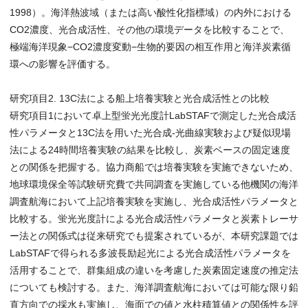
1998）。海洋熱波域（または高い酸性化指標域）の内外における
CO2濃度、光合成活性、その他の環境データを比較することで、
極端海洋現象−CO2濃度変動−生物的要因の相互作用と海洋炭素循
環への影響を評価する。
研究項目2. 13C法による船上培養実験と光合成活性との比較
研究項目1において卓上型蛍光光度計LabSTAFで測定した光合成活
性パラメータと13C法を用いた光合成-光曲線実験および疑似現場
法による24時間培養実験の結果を比較し、炭素ベースの固定速度
との関係を把握する。協力商船では培養実験を実施できないため、
地球環境保全等試験研究費で共同調査を実施している他機関の海洋
調査航海において上記培養実験を実施し、光合成活性パラメータと
比較する。蛍光光度計による光合成活性パラメータと炭素トレーサ
ー法との関係式は従来研究でも提案されているが、本研究課題では
LabSTAFで得られる多波長励起光による光合成活性パラメータを
活用することで、群集組成の違いを考慮した炭素固定速度の推定法
についても検討する。また、海洋調査航海においては可能な限り鉛
直方向での採水も実施し、海面での値と水柱積算値との関係性を評