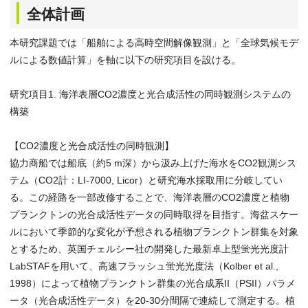
全体計画
本研究課題では「船舶による高時空間解像観測」と「全球気候モデ
ルによる数値計算」を軸に以下の研究項目を設ける。
研究項目1. 海洋表層CO2濃度と光合成活性の同時観測システムの
構築
【CO2濃度と光合成活性の同時観測】
協力商船では船底（約5 m深）から汲み上げた海水をCO2観測シス
テム（CO2計：LI-7000, Licor）と研究海水採取用に分岐してい
る。この経路を一部改修することで、海洋表層のCO2濃度と植物
プランクトンの光合成活性データの同時取得を目指す。海盆スケー
ルにおいて季節的な変化が予想される植物プランクトン群集を対象
とするため、英国チェルシー社の開発した最新卓上型蛍光光度計
LabSTAFを用いて、高速フラッシュ蛍光光度法（Kolber et al.,
1998）によって植物プランクトン群集の光合成系II（PSII）パラメ
ータ（光合成活性データ）を20-30分間隔で連続して測定する。植