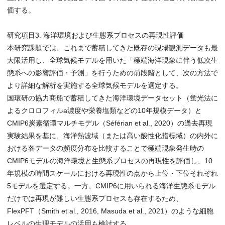
価する。
研究項目3. 海洋環境および生態系プロセスの再現性評価
本研究課題では、これまで蓄積してきた既存の現場観測データも最
大限活用し、全球気候モデルを用いた「極端海洋現象に伴う低次生
態系への影響評価・予測」を行うための前段階として、次の方法で
より詳細な解析を実施する全球気候モデルを選定する。
国環研の協力商船で蓄積してきた海洋環境データセット（蛍光法に
よるクロロフィルa濃度や栄養塩類などの10年規模データ）と
CMIP6炭素循環マルチモデル（Séférian et al., 2020）の過去再現
実験結果を基に、海洋熱波域（または高い酸性化指標域）の内外に
おける各データの頻度分布を比較することで極端現象発生時の
CMIP6モデルの海洋環境と生態系プロセスの再現性を評価し、10
年規模の時間スケールにおける再現性の点から上位・下位それぞれ
5モデルを選定する。一方、CMIP6に用いられる海洋生態系モデル
だけでは再現が難しい生態系プロセスも存在するため、
FlexPFT（Smith et al., 2016, Masuda et al., 2021）のような細胞
レベルの生理モデルの活用も検討する。