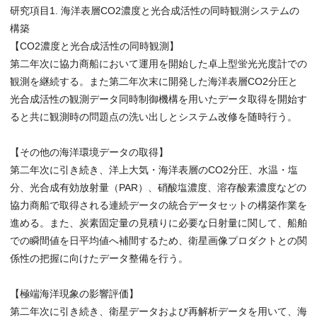
研究項目1. 海洋表層CO2濃度と光合成活性の同時観測システムの
構築
【CO2濃度と光合成活性の同時観測】
第二年次に協力商船において運用を開始した卓上型蛍光光度計での
観測を継続する。また第二年次末に開発した海洋表層CO2分圧と
光合成活性の観測データ同時制御機構を用いたデータ取得を開始す
ると共に観測時の問題点の洗い出しとシステム改修を随時行う。
【その他の海洋環境データの取得】
第二年次に引き続き、洋上大気・海洋表層のCO2分圧、水温・塩
分、光合成有効放射量（PAR）、硝酸塩濃度、溶存酸素濃度などの
協力商船で取得される連続データの統合データセットの構築作業を
進める。また、炭素固定量の見積りに必要な日射量に関して、船舶
での瞬間値を日平均値へ補間するため、衛星画像プロダクトとの関
係性の把握に向けたデータ整備を行う。
【極端海洋現象の影響評価】
第二年次に引き続き、衛星データおよび再解析データを用いて、海