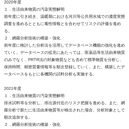
2020年度
１．生活由来物質の汚染実態解明
前年度に引き続き、温暖期における河川等公共用水域での濃度実態
調査を進めるとともに毒性情報とを合わせてリスクの評価を進め
る。
２．網羅分析技術の構築・強化
前年度に検討した分析法を活用してデータベース機能の強化を進め
ていく。データベースの拡充にあたっては、医薬品等生活由来物質
のみでなく、PRTR法の対象物質なども含めて標準物質を分析し、
保持時間、精密質量情報等を順次登録していく。また、構築したデ
ータベースをもとに各機関の試料分析も実施する。
2021年度
１．生活由来物質の汚染実態解明
排水試料等を分析し、排出源付近のリスク把握を進める。また、網
羅分析で新たに生活由来物質等が検出された場合、分析対象として
順次追加する。
２．網羅分析技術の構築・強化