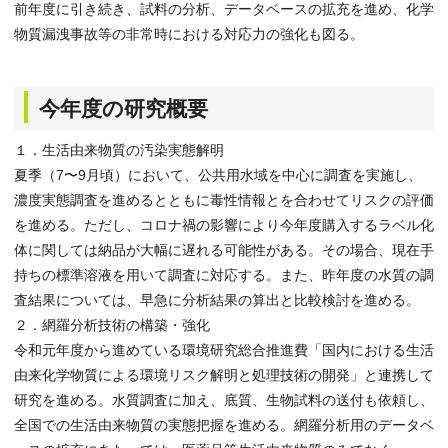
前年度に引き続き、試料の分析、データベースの拡充を進め、化学
物質漏洩事故等の非常時における対応力の強化も図る。
今年度の研究概要
１．生活由来物質の汚染実態解明
夏季（7〜9月頃）において、公共用水域を中心に調査を実施し、
濃度実態調査を進めるとともに毒性情報とを合わせてリスクの評価
を進める。ただし、コロナ禍の影響により今年度購入するラベル化
体に関しては納品が大幅に遅れる可能性がある。その場合、現在手
持ちの標準溶液を用いて調査に対応する。また、昨年度の水質の調
査結果については、早急に分析結果の算出と比較検討を進める。
２．網羅分析技術の構築・強化
令和元年度から進めている環境研究総合推進費「国内における生活
由来化学物質による環境リスク解明と処理技術の開発」と連携して
研究を進める。水質調査に加え、底質、生物試料の送付も依頼し、
全国での生活由来物質の実態把握を進める。網羅分析用のデータベ