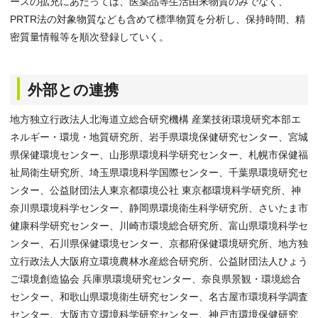
ースの拡充にあたっては、医薬品等生活由来物質のみでなく、
PRTR法の対象物質なども含めて標準物質を分析し、保持時間、精
密質量情報等を順次登録していく。
外部との連携
地方独立行政法人北海道立総合研究機構 産業技術環境研究本部エ
ネルギー・環境・地質研究所、岩手県環境保健研究センター、宮城
県保健環境センター、山形県環境科学研究センター、札幌市保健福
祉局衛生研究所、埼玉県環境科学国際センター、千葉県環境研究セ
ンター、公益財団法人東京都環境公社 東京都環境科学研究所、神
奈川県環境科学センター、静岡県環境衛生科学研究所、さいたま市
健康科学研究センター、川崎市環境総合研究所、富山県環境科学セ
ンター、石川県保健環境センター、京都府保健環境研究所、地方独
立行政法人大阪府立環境農林水産総合研究所、公益財団法人ひょう
ご環境創造協会 兵庫県環境研究センター、奈良県景観・環境総合
センター、和歌山県環境衛生研究センター、名古屋市環境科学調査
センター、大阪市立環境科学研究センター、神戸市環境保健研究