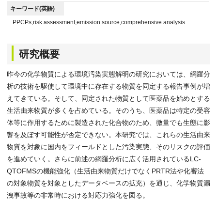
キーワード(英語)
PPCPs,risk assessment,emission source,comprehensive analysis
研究概要
昨今の化学物質による環境汚染実態解明の研究においては、網羅分
析の技術を駆使して環境中に存在する物質を同定する報告事例が増
えてきている。そして、同定された物質として医薬品を始めとする
生活由来物質が多くを占めている。そのうち、医薬品は特定の受容
体等に作用するために製造された化合物のため、微量でも生態に影
響を及ぼす可能性が否定できない。本研究では、これらの生活由来
物質を対象に国内をフィールドとした汚染実態、そのリスクの評価
を進めていく。さらに前述の網羅分析に広く活用されているLC-
QTOFMSの機能強化（生活由来物質だけでなくPRTR法や化審法
の対象物質を対象としたデータベースの拡充）を通じ、化学物質漏
洩事故等の非常時における対応力強化を図る。