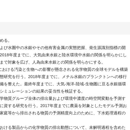
める。
よび水圏中の水銀やその他有害金属の実態把握、発生源識別指標の開
2018年度までに、大気由来水銀と陸水環境中水銀の関係を明らかにし
まで対象を広げ、人為由来水銀との関係を明らかにする。
ルにおける汚染と生物への影響が懸念される化学物質の全球モデルを構築
態研究を行う。2018年度までに、メチル水銀のプランクトンへの移行
備を整えた。最終年度までに、大気-海洋-陸域-生物圏に亘る水銀循環
シミュレーションの結果の妥当性を検証する。
学物質グループ全体の排出量および環境中濃度の時空間変動を予測す
に資する研究を行う。2017年度までに農薬を対象としたモデル予測お
家庭等から排出される物質の予測精度向上のために、下水処理過程の
おける製品からの化学物質の排出動態について、未解明過程を含めた