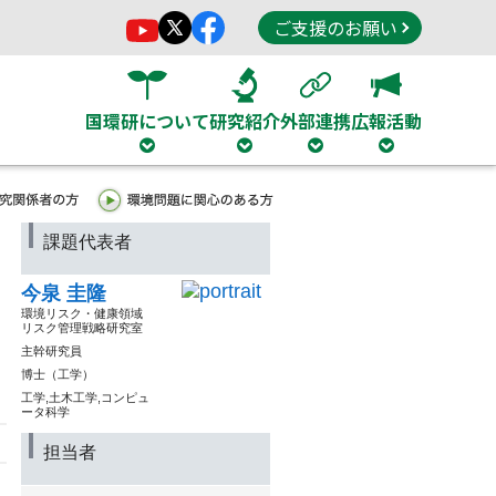
ご支援のお願い
国環研について
研究紹介
外部連携
広報活動
課題代表者
今泉 圭隆
環境リスク・健康領域
リスク管理戦略研究室
主幹研究員
博士（工学）
工学,土木工学,コンピュ
ータ科学
担当者