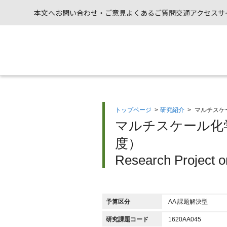
本文へ
お問い合わせ・ご意見
よくあるご質問
交通アクセス
サ
トップページ
>
研究紹介
>
マルチスケ
マルチスケール化
度）
Research Project o
予算区分
AA 課題解決型
研究課題コード
1620AA045