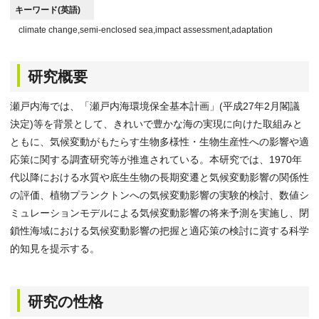
キーワード(英語)
climate change,semi-enclosed sea,impact assessment,adaptation
研究概要
瀬戸内海では、「瀬戸内海環境保全基本計画」(平成27年2月閣議
決定)等を背景として、きれいで豊かな海の実現に向けた取組みと
ともに、気候変動がもたらす生物多様性・生物生産性への影響や適
応策に関する調査研究等が推進されている。本研究では、1970年
代以降における水質や底生生物の長期変遷と気候変動影響の関係性
の評価、植物プランクトンへの気候変動影響の実験的検討、数値シ
ミュレーションモデルによる気候変動影響の将来予測を実施し、閉
鎖性海域における気候変動影響の把握と適応策の検討に資する科学
的知見を提示する。
研究の性格