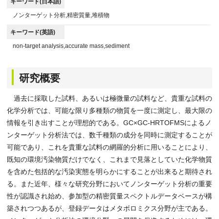
キーワード(日本語)
ノンターゲット分析,精密質量,堆積物
キーワード(英語)
non-target analysis,accurate mass,sediment
研究概要
過去に採取した試料、あるいは極微量の試料など、貴重な試料の
化学分析では、可能な限り多種類の物質を一度に測定し、最大限の
情報を引き出すことが理想的である。GC×GC-HRTOFMSによるノ
ンターゲット分析法では、数千種類の成分を同時に測定することが
可能であり、これを貴重な試料の網羅的分析に用いることにより、
既知の環境汚染物質だけでなく、これまで見落としていた化学物質
を含めた包括的な汚染実態を明らかにすることが出来ると期待され
る。また近年、様々な研究分野においてノンターゲット分析の重要
性が認識され始め、参加型の精密質量スペクトルデータベースが構
築されつつあるが、登録データはメタボロミクス分野が主である。