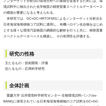
ノンターゲット分析法の環境分野への展開を促進するためには、環
境試料中に検出された化学物質の精密質量スペクトルデータベース
の構築が重要になると考えられる。
本研究では、GC×GC-HRTOFMSによるノンターゲット分析法を
日本海深海堆積物コア試料に適用し、有機ハロゲン化合物をはじめ
とする様々な環境汚染物質の網羅的な解析を行うと共に、精密質量
スペクトルデータベースを構築し、その有用性を評価する。
研究の性格
主たるもの：技術開発・評価
従たるもの：応用科学研究
全体計画
愛媛大学 沿岸環境科学研究センター 生物環境試料バンク(es-
BANK)に保管されている日本海深海堆積物のコア試料をGC×GC-