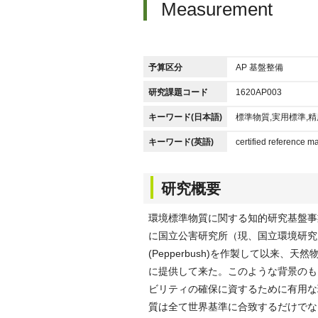
Measurement
予算区分
AP 基盤整備
研究課題コード
1620AP003
キーワード(日本語)
標準物質,実用標準,
キーワード(英語)
certified reference ma
研究概要
環境標準物質に関する知的研究基盤事
に国立公害研究所（現、国立環境研究
(Pepperbush)を作製して以来
に提供して来た。このような背景のも
ビリティの確保に資するために有用な
質は全て世界基準に合致するだけでな