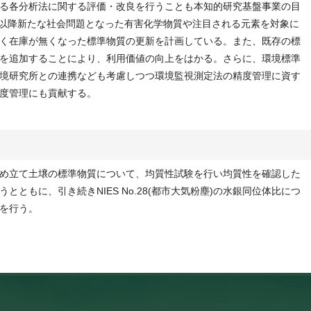
る各分析法に関する評価・改良を行うことも本知的研究基盤事業の目
年代以降新たな社会問題となった有害化学物質や注目される元素を対象に
く在庫が無くなった標準物質の更新を計画している。また、既存の標
を追加することにより、利用価値の向上をはかる。さらに、環境標準
境研究所との連携なども考慮しつつ環境監視測定法の精度管理に資す
度管理にも貢献する。
め立て土壌の標準物質について、均質性試験を行い均質性を確認した
ともに、引き続きNIES No.28(都市大気粉塵)の水銀同位体比につ
を行う。