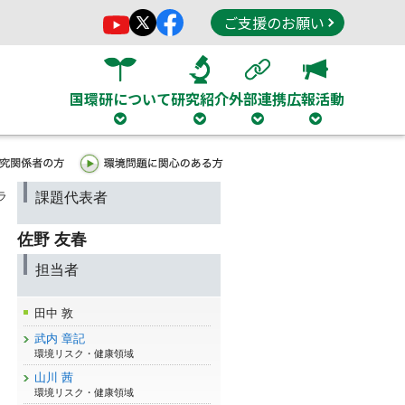
ご支援のお願い
国環研について
研究紹介
外部連携
広報活動
ラ
課題代表者
佐野 友春
担当者
田中 敦
武内 章記
環境リスク・健康領域
山川 茜
環境リスク・健康領域