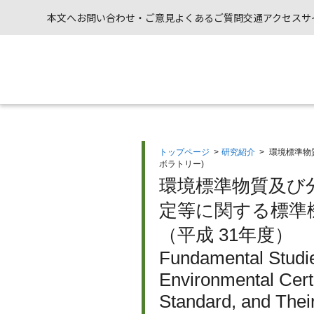
本文へ
お問い合わせ・ご意見
よくあるご質問
交通アクセス
サ
トップページ
>
研究紹介
>
環境標準物
ボラトリー)
環境標準物質及び
定等に関する標準
（平成 31年度）
Fundamental Studi
Environmental Cert
Standard, and Their