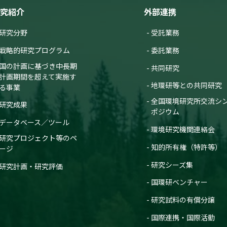
究紹介
外部連携
研究分野
受託業務
戦略的研究プログラム
委託業務
国の計画に基づき中長期
共同研究
計画期間を超えて実施す
地環研等との共同研究
る事業
全国環境研究所交流シ
研究成果
ポジウム
データベース／ツール
環境研究機関連絡会
研究プロジェクト等のペ
知的所有権（特許等）
ージ
研究シーズ集
研究計画・研究評価
国環研ベンチャー
研究試料の有償分譲
国際連携・国際活動