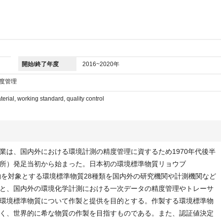
開始/終了年度
2016~2020年
精度管理
terial, working standard, quality control
業は、国内外における環境計測の精度管理に資するため1970年代後半
所）発足当初から始まった。日本初の環境標準物質リョウブ
、天然物を対象とする環境標準物質28種類を国内外の研究機関や計測機関など
と、国内外の環境化学計測における一次データの精度管理やトレーサ
環境標準物質について作製と提供を目的とする。作製する環境標準物
く、世界的に希な物質の作製を目指すものである。また、認証値決定