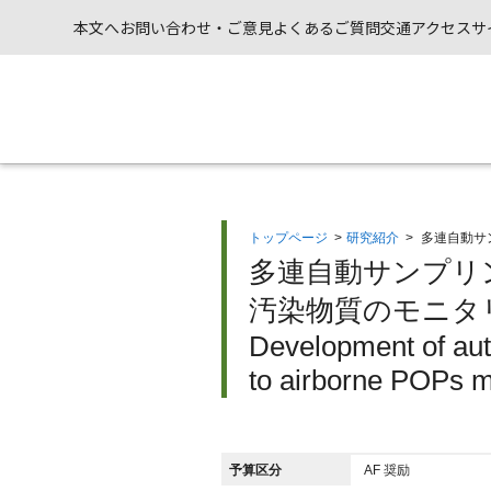
本文へ
お問い合わせ・ご意見
よくあるご質問
交通アクセス
サ
トップページ
>
研究紹介
>
多連自動サ
多連自動サンプリ
汚染物質のモニタ
Development of auto
to airborne POPs m
予算区分
AF 奨励