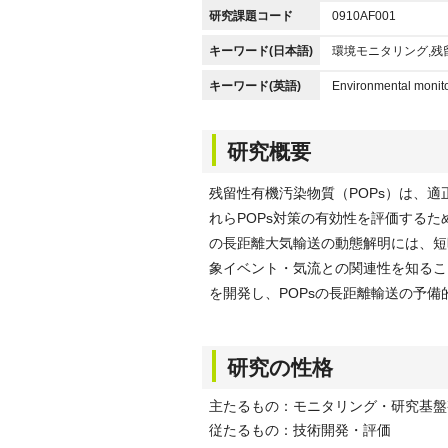
研究課題コード
0910AF001
キーワード(日本語)
環境モニタリング,残
キーワード(英語)
Environmental monito
研究概要
残留性有機汚染物質（POPs）は、
れらPOPs対策の有効性を評価するた
の長距離大気輸送の動態解明には、短
象イベント・気流との関連性を知るこ
を開発し、POPsの長距離輸送の予備
研究の性格
主たるもの：モニタリング・研究基盤
従たるもの：技術開発・評価