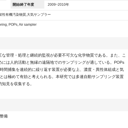
開始/終了年度
2009~2010年
留性有機汚染物質,大気サンプラー
ring, POPs, Air sampler
適正な管理・処理と継続的監視が必要不可欠な化学物質である。また、こ
めには人的活動と無縁の遠隔地でのサンプリングが適している。POPs
時間捕集を連続的に繰り返す装置が必要な上、濃度・異性体組成と気
とは極めて有効と考えられる。本研究では多連自動サンプリング装置
的知見を収集する。
整備