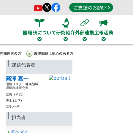
ご支援のお願い
国環研について
研究紹介
外部連携
広報活動
課題代表者
高澤 嘉一
環境リスク・健康領域
環境標準研究室
室長（研究）
博士 (工学)
工学,化学
担当者
鈴木 規之