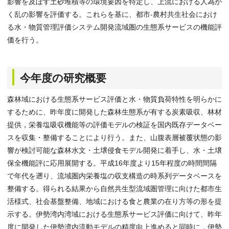
影響を及ぼす土砂堆積等の環境要因を特定し、上流における人為か
く乱の影響を評価する。これらを基に、都市-農村共生社会におけ
る水・物質管理評価システム開発流域圏の生態系サービスの機能評
価を行う。
今年度の研究概要
森林域における生態系サービス評価と水・物質負荷特性を明らかに
するために、昨年度に開発した森林生態系が有する炭素吸収、林材
提供，栄養塩吸収機能等の評価モデルの検証を国内既存データベー
スを収集・整備することにより行う。また、山腹表層被覆状態の影
響が検討可能な森林水文・土壌侵食モデル開発に着手し、水・土壌
保全機能評に応用展開する。平成16年度より15年程度の時間間隔
で年代を遡り、流域圏内栄養塩の収支構造の時系列データベースを
整備する。得られる結果から自然共生型流域圏管理に向けた都市生
活様式、社会基盤整備、地域における食と農業の在り方等の形を提
示する。伊勢湾内湾域における生態系サービス評価に向けて、昨年
度に開発した伊勢湾内流動モデルの精度向上進めると同時に，伊勢