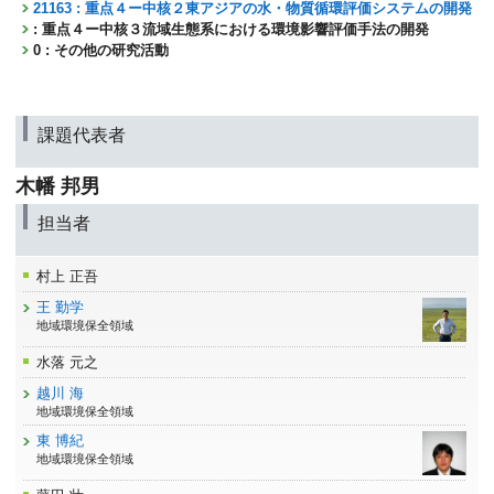
21163 : 重点４ー中核２東アジアの水・物質循環評価システムの開発
: 重点４ー中核３流域生態系における環境影響評価手法の開発
0 : その他の研究活動
課題代表者
木幡 邦男
担当者
村上 正吾
王 勤学
地域環境保全領域
水落 元之
越川 海
地域環境保全領域
東 博紀
地域環境保全領域