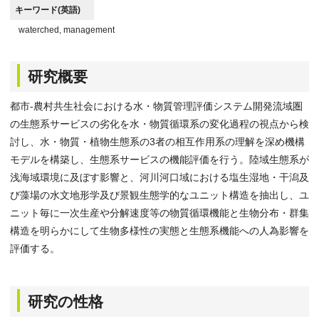
キーワード(英語)
waterched, management
研究概要
都市-農村共生社会における水・物質管理評価システム開発流域圏
の生態系サービスの劣化を水・物質循環系の変化過程の視点から検
討し、水・物質・植物生態系の3者の相互作用系の理解を深め機構
モデルを構築し、生態系サービスの機能評価を行う。陸域生態系が
浅海域環境に及ぼす影響と、河川河口域における塩生湿地・干潟及
び藻場の水文地形学及び景観生態学的なユニット構造を抽出し、ユ
ニット毎に一次生産や分解速度等の物質循環機能と生物分布・群集
構造を明らかにして生物多様性の実態と生態系機能への人為影響を
評価する。
研究の性格