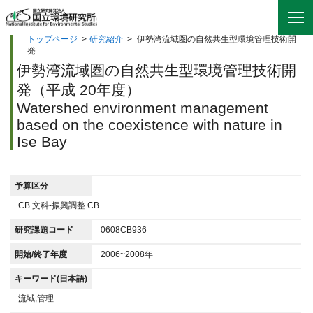
トップページ
>
研究紹介
>
伊勢湾流域圏の自然共生型環境管理技術開
発
伊勢湾流域圏の自然共生型環境管理技術開
発（平成 20年度）
Watershed environment management
based on the coexistence with nature in
Ise Bay
予算区分
CB 文科-振興調整 CB
研究課題コード
0608CB936
開始/終了年度
2006~2008年
キーワード(日本語)
流域,管理