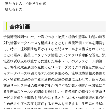
主たるもの：応用科学研究
従たるもの：
全体計画
伊勢湾流域圏の山〜川〜海での水・物質・植物生態系の動態の時系
列的情報データベースを構築するとともに機能評価モデルを開発す
る。特に、流域圏生態系が様々な空間スケールより構成されている
ことに鑑み、衛星モニタリング情報というマクロ俯瞰的な視点、流
域圏物質収支を検査するに適した県市レベルのメソスケール的視
点，将来の政策展開を見据えた1kmオーダのミクロ的視点の観点か
らデータベース構築とモデル開発を進める。流域環境情報の整備と
水・物質循環系の経年変化過程の記述の進展に合わせて、個々の生
態系サービス評価の機構モデルが内包する定数と個体から景観に至
る生態系スケールとの関係を検討し、生物多様性の指標と生態系サ
ービス評価とを関係を明らかにするとともに水・物質循環の観点か
ら自然共生度の程度を評価するモデルを開発する。生態系の遷移に