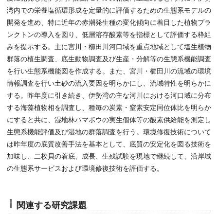
湾内での栄養塩循環形成を定量的に評価するための生態系モデルの
開発を進め、特に近年の赤潮発生種の変化傾向に着目した植物プラ
ンクトンの導入を図り、低層溶存酸素等を指標として評価する枠組
みを提示する。主に宮川・櫛田川河口域を重点地域として塩生植物
群落の植生調査、底生動物調査及び生産・分解等の生態系機能調査
を行い生態系機能図を作成する。また、宮川・櫛田川の流域の環境
情報調査を行い土砂の流入要因を明らかにし、流域特性を明らかに
する。昨年度に引き続き、伊勢湾の主な河川における河口域に分布
する海藻植物相を調査し、種毎の炭素・窒素安定同位体比を明らか
にすると共に、湿地林ハマボウの実生個体等の酸素供給能を測定し
生態系機能評価及び湿地の群落調査を行う。環境修復技術について
は昨年度の底質改善手法を基本として、底質の安定化を図る技術を
加味し、二枚貝の着底、成長、生残試験を現地で継続して、沿岸域
の生態系サービスおよび環境修復技術を評価する。
関連する研究課題