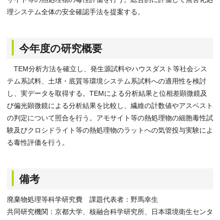
理システム全体の安全確認手法を提案する。
今年度の研究概要
TEM分析方法を確立し、発生源試料やハウスダスト等社会シス
テム系試料、土壌・底質等環境システム系試料への適用性を検討
し、実データを取得する。TEMによる分析結果と位相差顕微鏡及
び偏光顕微鏡による分析結果を比較し、繊維の計数値やアスベスト
の判定について照合を行う。アモサイト等の熱処理物の細胞毒性試
験及びクロシドライト等の熱処理物のラットへの気管投与実験によ
る毒性評価を行う。
備考
廃棄物処理等科学研究費 課題代表者：野馬幸生
共同研究機関：京都大学、核融合科学研究所、日本環境衛生センタ