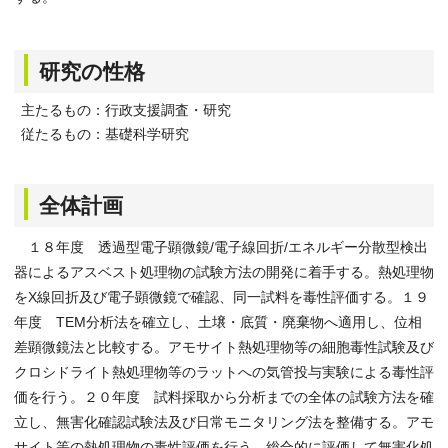
研究の性格
主たるもの：行政支援調査・研究
従たるもの：基礎科学研究
全体計画
１８年度 透過型電子顕微鏡/電子線回折/エネルギー分散型検出
器によるアスベスト処理物の試験方法の開発に着手する。熱処理物
をX線回折及び電子顕微鏡で確認、同一試料を毒性評価する。１９
年度 TEM分析法を確立し、土壌・底質・廃棄物へ適用し、位相
差顕微鏡法と比較する。アモサイト熱処理物等の細胞毒性試験及び
クロシドライト熱処理物等のラットへの気管投与実験による毒性評
価を行う。２０年度 試料採取から分析までの全体の試験方法を確
立し、無害化確認試験法及び日常モニタリング法を整備する。アモ
サイト等の熱処理物の毒性評価を行う。総合的に評価して無害化処