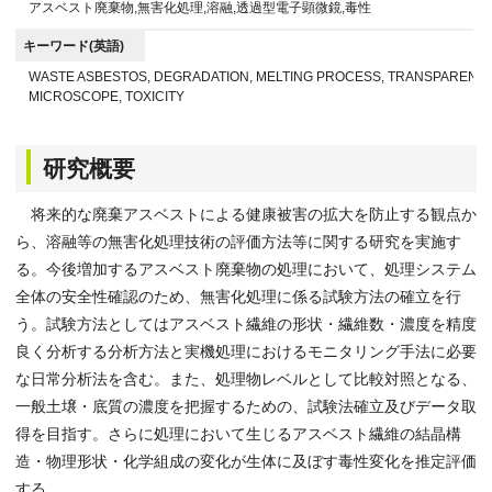
アスベスト廃棄物,無害化処理,溶融,透過型電子顕微鏡,毒性
キーワード(英語)
WASTE ASBESTOS, DEGRADATION, MELTING PROCESS, TRANSPARENT
MICROSCOPE, TOXICITY
研究概要
将来的な廃棄アスベストによる健康被害の拡大を防止する観点か
ら、溶融等の無害化処理技術の評価方法等に関する研究を実施す
る。今後増加するアスベスト廃棄物の処理において、処理システム
全体の安全性確認のため、無害化処理に係る試験方法の確立を行
う。試験方法としてはアスベスト繊維の形状・繊維数・濃度を精度
良く分析する分析方法と実機処理におけるモニタリング手法に必要
な日常分析法を含む。また、処理物レベルとして比較対照となる、
一般土壌・底質の濃度を把握するための、試験法確立及びデータ取
得を目指す。さらに処理において生じるアスベスト繊維の結晶構
造・物理形状・化学組成の変化が生体に及ぼす毒性変化を推定評価
する。