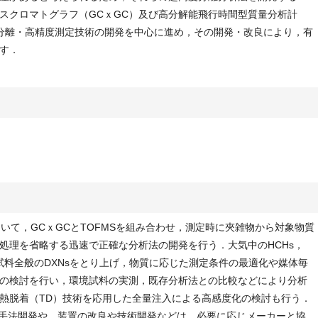
スクロマトグラフ（GCｘGC）及び高分解能飛行時間型質量分析計
高分離・高精度測定技術の開発を中心に進め，その開発・改良により，有
す．
について，GCｘGCとTOFMSを組み合わせ，測定時に夾雑物から対象物質
処理を省略する迅速で正確な分析法の開発を行う．大気中のHCHs，
境試料全般のDXNsをとり上げ，物質に応じた測定条件の最適化や媒体毎
の検討を行い，環境試料の実測，既存分析法との比較などにより分析
熱脱着（TD）技術を応用した全量注入による高感度化の検討も行う．
解析手法開発や，装置の改良や技術開発などは，必要に応じメーカーと協