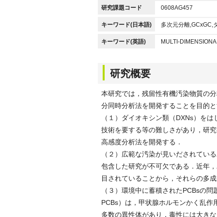
研究課題コード
0608AG457
キーワード(日本語)
多次元分離,GCxGC,
キーワード(英語)
MULTI-DIMENSIONA
研究概要
本研究では，残留性有機汚染物質の分
分同時分析法を開発することを目的と
（１）ダイオキシン類（DXNs）をは
技術を要する等の難しさがあり，研究
高感度分析法を開発する．
（２）広範な汚染が見いだされている
包含した研究が不可欠である．近年，
目されていることから，それらの多成
（３）環境中に蓄積されたPCBsの問題
PCBs）は，甲状腺ホルモンかく乱作
多数の異性体があり，毒性には大きな