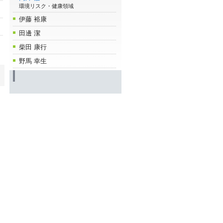
環境リスク・健康領域
伊藤 裕康
田邊 潔
柴田 康行
野馬 幸生