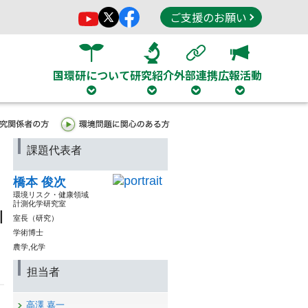
ご支援のお願い
国環研について
研究紹介
外部連携
広報活動
課題代表者
橋本 俊次
環境リスク・健康領域
計測化学研究室
l
室長（研究）
学術博士
農学,化学
担当者
高澤 嘉一