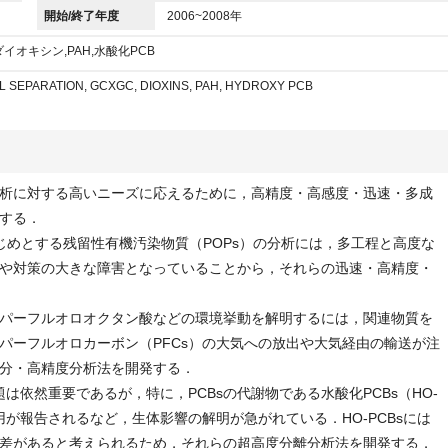
開始/終了年度
2006~2008年
ダイオキシン,PAH,水酸化PCB
L SEPARATION, GCXGC, DIOXINS, PAH, HYDROXY PCB
析に対する高いニーズに応えるために，高精度・高感度・迅速・多成
する．
じめとする残留性有機汚染物質（POPs）の分析には，多工程と高度な
や対策の大きな障害となっていることから，それらの迅速・高精度・
パーフルオロオクタン酸などの環境挙動を解明するには，関連物質を
パーフルオロカーボン（PFCs）の大気への放出や大気経由の輸送が注
分・高精度分析法を開発する．
は依然重要であるが，特に，PCBsの代謝物である水酸化PCBs（HO-
用が報告されるなど，生体影響の解明が急がれている．HO-PCBsには
差があると考えられるため，それらの超高度分離分析法を開発する．