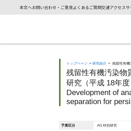
本文へ
お問い合わせ・ご意見
よくあるご質問
交通アクセス
サ
トップページ
>
研究紹介
>
残留性有機
残留性有機汚染物
研究（平成 18年度
Development of ana
separation for persi
予算区分
AG 特別研究