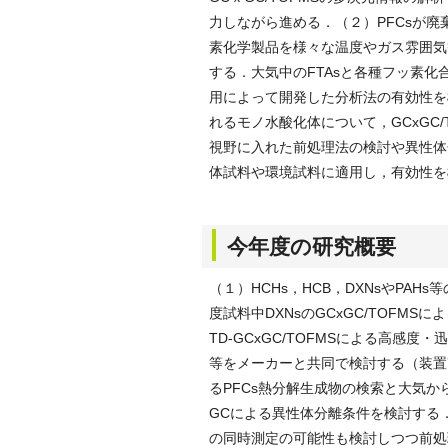
力しながら進める．（２）PFCsが
素化学製品を様々な温度やガス雰囲気等
する．大気中のFTAsと各種フッ素化
用によって開発した分析法の有効性を検
れるモノ水酸化体について，GCxGC
視野に入れた前処理法の検討や異性体
体試料や環境試料に適用し，有効性を
今年度の研究概要
（１）HCHs，HCB，DXNsやPA
度試料中DXNsのGCxGC/TOFM
TD-GCxGC/TOFMSによる高感度
等をメーカーと共同で検討する（装置改
るPFCs熱分解生成物の検索と大気か
GCによる異性体分離条件を検討する．
の同時測定の可能性も検討しつつ前処