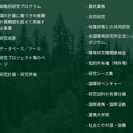
戦略的研究プログラム
委託業務
国の計画に基づき中長期
共同研究
計画期間を超えて実施す
地環研等との共同研究
る事業
全国環境研究所交流シ
研究成果
ポジウム
データベース／ツール
環境研究機関連絡会
研究プロジェクト等のペ
知的所有権（特許等）
ージ
研究シーズ集
研究計画・研究評価
国環研ベンチャー
研究試料の有償分譲
国際連携・国際活動
連携大学院
社会との対話・協働