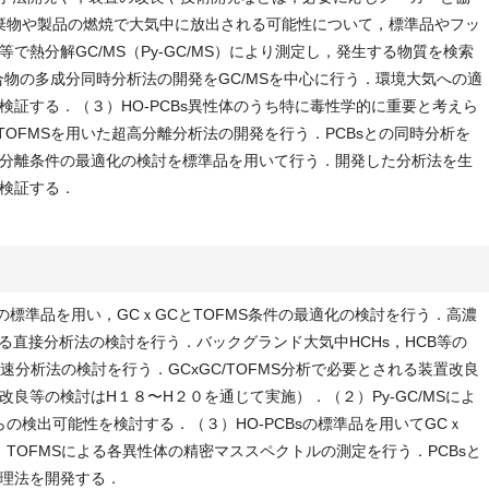
廃棄物や製品の燃焼で大気中に放出される可能性について，標準品やフッ
で熱分解GC/MS（Py-GC/MS）により測定し，発生する物質を検索
合物の多成分同時分析法の開発をGC/MSを中心に行う．環境大気への適
証する．（３）HO-PCBs異性体のうち特に毒性学的に重要と考えら
/TOFMSを用いた超高分離分析法の開発を行う．PCBsとの同時分析を
分離条件の最適化の検討を標準品を用いて行う．開発した分析法を生
検証する．
Hs等の標準品を用い，GCｘGCとTOFMS条件の最適化の検討を行う．高濃
Sによる直接分析法の検討を行う．バックグランド大気中HCHs，HCB等の
・迅速分析法の検討を行う．GCxGC/TOFMS分析で必要とされる装置改良
良等の検討はH１８〜H２０を通じて実施）．（２）Py-GC/MSによ
らの検出可能性を検討する．（３）HO-PCBsの標準品を用いてGCｘ
TOFMSによる各異性体の精密マススペクトルの測定を行う．PCBsと
理法を開発する．