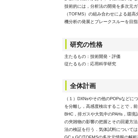
技術的には，分析法の開発を多次元ガ
（TOFMS）の組み合わせによる超
機分析の発展とブレークスルーを目指
研究の性格
主たるもの：技術開発・評価
従たるもの：応用科学研究
全体計画
（１）DXNsやその他のPOPsなど
を分離し，高感度検出することで，前
BHC，排ガスや大気中のPAHs，環
の夾雑物の影響の把握とその回避方法
法の検証を行う．気体試料については
GCｘGC/TOFMSの多次元情報の