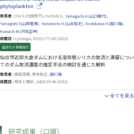
（別ウインドウで開きます）
phytoplankton
発表者 :
Ota S.(大田修平), Fuchida S.,
Yamaguchi H.(山口晴代)
,
Yamagishi T.(山岸隆博)
,
Yamamoto H.(山本裕史)
,
Koshikawa H.(越川海)
,
Kawachi M.(河地正伸)
掲載誌 :
Cytologia, 87(2):177-187 (2022)
査読付き 原著論文
仙台市近郊大倉ダムにおける溶存態シリカの放流と滞留につい
てのダム放流濃度の推定手法の検討を通じた解析
発表者 :
原田茂樹, 岸本拓之,
越川海
掲載誌 :
用水と廃水 , 64(2):39-46 (2022)
全てを見る
研究成果（口頭）