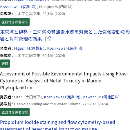
Koshikawa H.(越川海)
, Nishijima W.(西嶋渉)
掲載誌 :
土木学会論文集, 82(16): (2026)
査読付き 原著論文
東京湾と伊勢・三河湾の貧酸素水塊を対象とした気候変動の影
（別ウインドウで開きます）
響と負荷管理の効果
発表者 :
Higashi H.(東博紀)
,
Koshikawa H.(越川海)
掲載誌 :
土木学会論文集, 80(16): (2024)
書籍
Assessment of Possible Environmental Impacts Using Flow-
Cytometric Analysis of Metal Toxicity in Marine
Phytoplankton
発表者 :
Ota S.(大田修平),
Koshikawa H.(越川海)
,
Kawachi M.(河地正伸)
掲載誌 :
Deep-Sea Mining and the Water Column, 275-293 (2024)
査読付き 原著論文
Propidium iodide staining and flow cytometry-based
assessment of heavy metal impact on marine