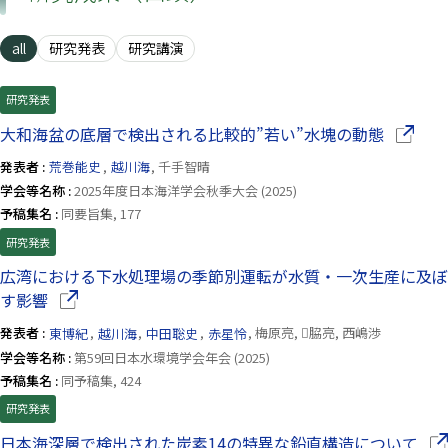
all
研究発表
研究講演
研究発表
（別ウイ
大和海盆の底層で検出される比較的”若い”水塊の動態
発表者 :
荒巻能史
,
越川海
, 千手智晴
学会等名称 :
2025年度日本海洋学会秋季大会 (2025)
予稿集名 :
同要旨集, 177
研究発表
広湾における下水処理場の季節別運転が水質・一次生産に及ぼ
（別ウインドウで開きます）
す影響
発表者 :
東博紀
,
越川海
,
中田聡史
,
赤星怜
, 梅原亮, 脇亮, 西嶋渉
学会等名称 :
第59回日本水環境学会年会 (2025)
予稿集名 :
同予稿集, 424
研究発表
（
日本海深層で検出された炭素14の特異な鉛直構造について