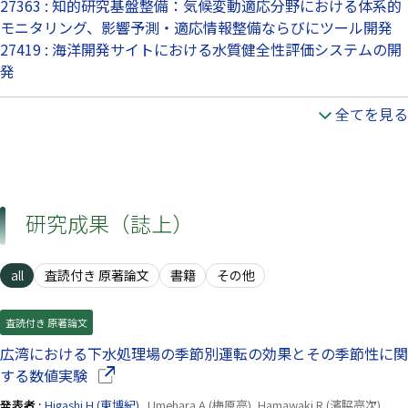
27363 : 知的研究基盤整備：気候変動適応分野における体系的
モニタリング、影響予測・適応情報整備ならびにツール開発
27419 : 海洋開発サイトにおける水質健全性評価システムの開
発
全てを見る
研究成果（誌上）
all
査読付き 原著論文
書籍
その他
査読付き 原著論文
広湾における下水処理場の季節別運転の効果とその季節性に関
（別ウインドウで開きます）
する数値実験
発表者 :
Higashi H.(東博紀)
, Umehara A.(梅原亮), Hamawaki R.(濱脇亮次),