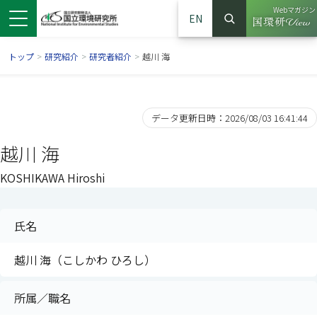
Webマガジン
EN
検索
（別ウイン
サイト内検索
トップ
>
研究紹介
>
研究者紹介
>
越川 海
データ更新日時：2026/08/03 16:41:44
越川 海
KOSHIKAWA Hiroshi
氏名
ンドウで開きます）
ウインドウで開きます）
別ウインドウで開きます）
越川 海（こしかわ ひろし）
所属／職名