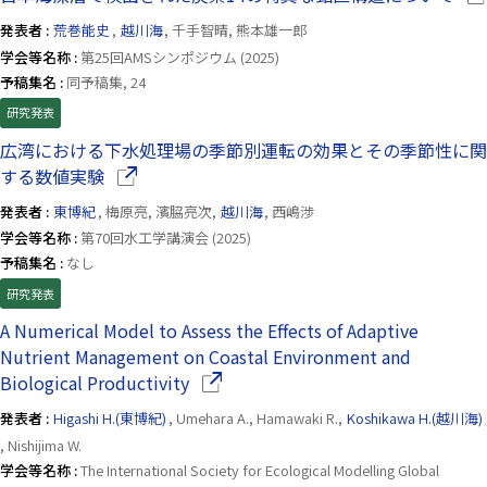
発表者 :
荒巻能史
,
越川海
, 千手智晴, 熊本雄一郎
学会等名称 :
第25回AMSシンポジウム (2025)
予稿集名 :
同予稿集, 24
研究発表
広湾における下水処理場の季節別運転の効果とその季節性に関
（別ウインドウで開きます）
する数値実験
発表者 :
東博紀
, 梅原亮, 濱脇亮次,
越川海
, 西嶋渉
学会等名称 :
第70回水工学講演会 (2025)
予稿集名 :
なし
研究発表
A Numerical Model to Assess the Effects of Adaptive
Nutrient Management on Coastal Environment and
（別ウインドウで開きます）
Biological Productivity
発表者 :
Higashi H.(東博紀)
, Umehara A., Hamawaki R.,
Koshikawa H.(越川海)
, Nishijima W.
学会等名称 :
The International Society for Ecological Modelling Global