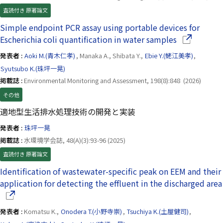
査読付き 原著論文
Simple endpoint PCR assay using portable devices for
（別ウイン
Escherichia coli quantification in water samples
発表者 :
Aoki M.(青木仁孝)
, Manaka A., Shibata Y.,
Ebie Y.(蛯江美孝)
,
Syutsubo K.(珠坪一晃)
掲載誌 :
Environmental Monitoring and Assessment, 198(8):848 (2026)
その他
適地型生活排水処理技術の開発と実装
発表者 :
珠坪一晃
掲載誌 :
水環境学会誌, 48(A)(3):93-96 (2025)
査読付き 原著論文
Identification of wastewater-specific peak on EEM and their
application for detecting the effluent in the discharged area
発表者 :
Komatsu K.,
Onodera T.(小野寺崇)
,
Tsuchiya K.(土屋健司)
,