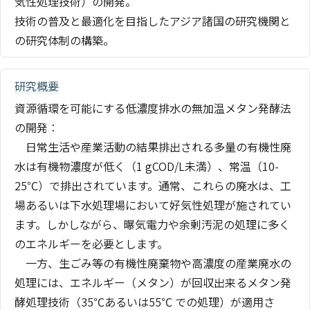
気性処理技術）の開発。
技術の普及と最適化を目指したアジア諸国の研究機関と
の研究体制の構築。
研究概要
資源循環を可能にする低濃度排水の無加温メタン発酵法
の開発：
日常生活や産業活動の結果排出される多量の有機性廃
水は有機物濃度が低く（1 gCOD/L未満）、常温（10-
25℃）で排出されています。通常、これらの廃水は、工
場あるいは下水処理場において好気性処理が施されてい
ます。しかしながら、曝気電力や余剰汚泥の処理に多く
のエネルギーを必要とします。
一方、生ごみ等の有機性廃棄物や高濃度の産業廃水の
処理には、エネルギー（メタン）が回収出来るメタン発
酵処理技術（35℃あるいは55℃ での処理）が適用さ