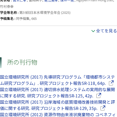
発表者 :
青木仁孝
, 冨岡典子,
蛯江美孝
,
珠坪一晃
, Nguyen Pham Hong Dao,
竹村泰幸
学会等名称 :
第59回日本水環境学会年会 (2025)
予稿集名 :
同予稿集, 665
全てを見る
所の刊行物
国立環境研究所 (2017) 先導研究プログラム「環境都市システ
（別
ム研究プログラム」. 研究プロジェクト報告SR-118, 64p.
国立環境研究所 (2017) 適切排水処理システムの実用的な展開
（別ウイン
に関する研究. 研究プロジェクト報告SR-125, 42p.
国立環境研究所 (2017) 沿岸海域の底質環境改善技術開発と評
（別ウイ
価に関する研究. 研究プロジェクト報告SR-129, 35p.
国立環境研究所 (2012) 資源作物由来液状廃棄物の コベネフィ