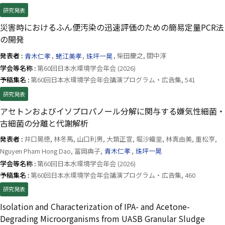
研究発表
災害時におけるふん便汚染の迅速評価のための簡易定量PCR法
の開発
発表者 :
青木仁孝
,
蛯江美孝
,
珠坪一晃
, 柴田慶之, 間中淳
学会等名称 :
第60回日本水環境学会年会 (2026)
予稿集名 :
第60回日本水環境学会年会講演プログラム・広告集, 541
研究発表
アセトンおよびイソプロパノール分解に関与する嫌気性細菌・
古細菌の分離と代謝解析
発表者 :
井口晃徳, 林冬馬, 山口利男, 大類正宣, 堀沙織里, 林真由美, 重松亨,
Nguyen Pham Hong Dao, 冨岡典子,
青木仁孝
,
珠坪一晃
学会等名称 :
第60回日本水環境学会年会 (2026)
予稿集名 :
第60回日本水環境学会年会講演プログラム・広告集, 460
研究発表
Isolation and Characterization of IPA- and Acetone-
Degrading Microorganisms from UASB Granular Sludge