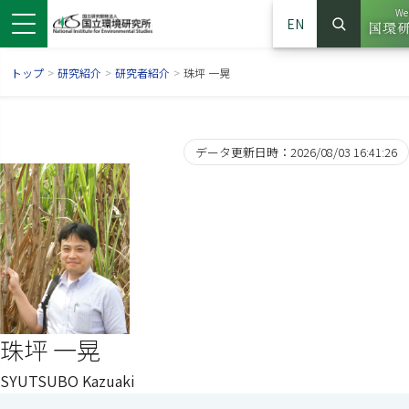
W
EN
検索
サイト
トップ
>
研究紹介
>
研究者紹介
>
珠坪 一晃
データ更新日時：2026/08/03 16:41:26
ンドウで開きます）
ウインドウで開きます）
別ウインドウで開きます）
珠坪 一晃
SYUTSUBO Kazuaki