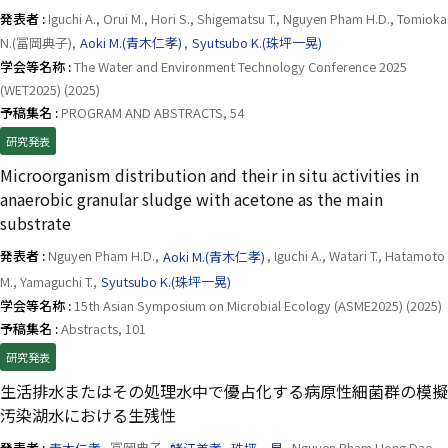
発表者 :
Iguchi A., Orui M., Hori S., Shigematsu T., Nguyen Pham H.D., Tomioka
N.(冨岡典子),
Aoki M.(青木仁孝)
,
Syutsubo K.(珠坪一晃)
学会等名称 :
The Water and Environment Technology Conference 2025
(WET2025) (2025)
予稿集名 :
PROGRAM AND ABSTRACTS, 54
研究発表
Microorganism distribution and their in situ activities in
anaerobic granular sludge with acetone as the main
substrate
発表者 :
Nguyen Pham H.D.,
Aoki M.(青木仁孝)
, Iguchi A., Watari T., Hatamoto
M., Yamaguchi T.,
Syutsubo K.(珠坪一晃)
学会等名称 :
15th Asian Symposium on Microbial Ecology (ASME2025) (2025)
予稿集名 :
Abstracts, 101
研究発表
生活排水またはその処理水中で優占化する病原性細菌群の模擬
汚染湖水における生残性