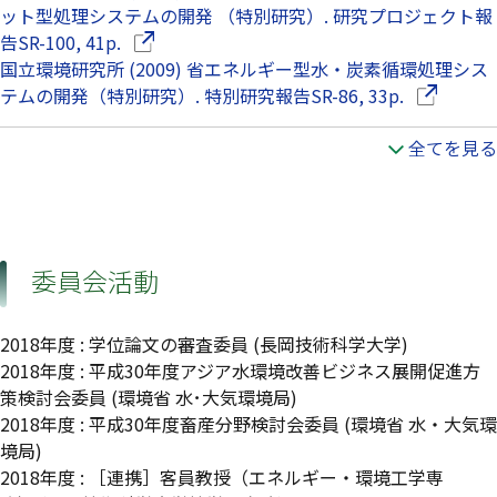
ット型処理システムの開発 （特別研究）. 研究プロジェクト報
（別ウインドウで開きます）
告SR-100, 41p.
国立環境研究所 (2009) 省エネルギー型水・炭素循環処理シス
（別ウイン
テムの開発（特別研究）. 特別研究報告SR-86, 33p.
全てを見る
委員会活動
2018年度
:
学位論文の審査委員
(長岡技術科学大学)
2018年度
:
平成30年度アジア水環境改善ビジネス展開促進方
策検討会委員
(環境省 水･大気環境局)
2018年度
:
平成30年度畜産分野検討会委員
(環境省 水・大気環
境局)
2018年度
:
［連携］客員教授（エネルギー・環境工学専