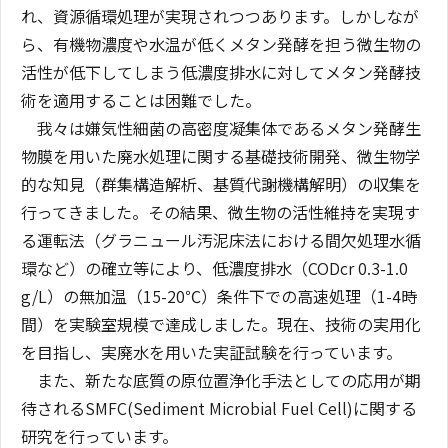
れ、資源循環処理が実現されつつあります。しかしなが
ら、有機物濃度や水温が低くメタン発酵を担う微生物の
活性が低下してしまう低濃度排水に対してメタン発酵技
術を適用することは困難でした。
我々は嫌気性細菌の高密度凝集体であるメタン発酵生
物膜を用いた廃水処理に関する基礎技術開発、微生物学
的な知見（群集構造解析、基質代謝機構解明）の収集を
行ってきました。その結果、微生物の活性維持を実現す
る運転法（グラニュール汚泥床法における間欠処理水循
環など）の確立等により、低濃度排水（CODcr 0.3-1.0
g/L）の無加温（15-20℃）条件下での高速処理（1-4時
間）を実験室規模で達成しました。現在、技術の実用化
を目指し、実廃水を用いた実証試験を行っています。
また、新たな底質の原位置浄化手法としての応用が期
待されるSMFC(Sediment Microbial Fuel Cell)に関する
研究を行っています。