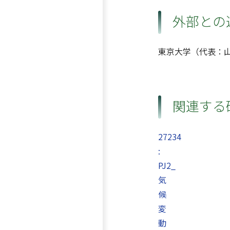
外部との
東京大学（代表：
関連する
27234
:
PJ2_
気
候
変
動