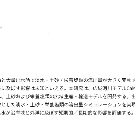
学
時と大量出水時で淡水・土砂・栄養塩類の流出量が大きく変動
に及ぼす影響は未知といえる。本研究は、広域河川モデルCaMa-
し、土砂および栄養塩類の広域生産・輸送モデルを開発する。
象とした淡水・土砂・栄養塩類の流出量シミュレーションを実
出水が沿岸域と外洋に及ぼす短期的／長期的な影響を評価する