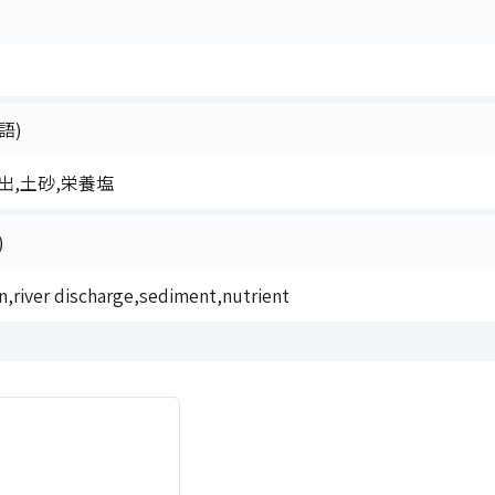
語)
出,土砂,栄養塩
)
n,river discharge,sediment,nutrient