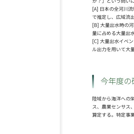
か？」という問い
[A] 日本の全河
で推定し、広域流
[B] 大量出水時
量に占める大量出
[C] 大量出水イ
ル出力を用いて大
今年度の
陸域から海洋への
ス、農業センサス
算定する。特定事