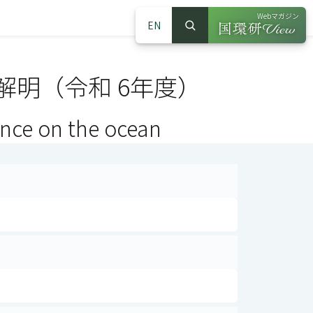
Webマガジン
EN
検索
（別ウインドウで
サイト内検索
明（令和 6年度）
ence on the ocean