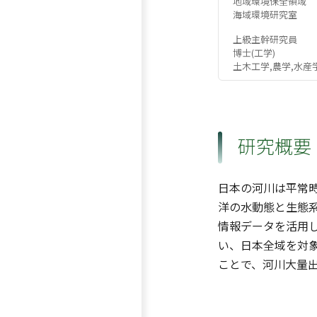
地域環境保全領域
海域環境研究室
上級主幹研究員
博士(工学)
土木工学,農学,水産
研究概要
日本の河川は平常
洋の水動態と生態系
情報データを活用
い、日本全域を対
ことで、河川大量