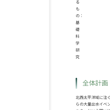
る
も
の：
基
礎
科
学
研
究
全体計画
北西太平洋域に注
らの大量出水イベ