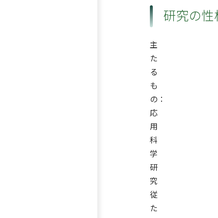
研究の性
主
た
る
も
の：
応
用
科
学
研
究
従
た