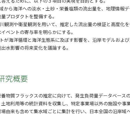
に答えるために、以下の３項目の実現を目的とする。
川流域から海洋への淡水・土砂・栄養塩類の流出量を、地理情報
出量プロダクトを整備する。
の河川観測や衛星観測を用いて、推定した流出量の検証と高度化
水イベントの寄与率を明らかにする。
ベントが海洋循環と海洋生態系に及ぼす影響を、沿岸モデルおよ
量出水影響の将来変化を議論する。
研究概要
栄養物質フラックスの推定に向けて、発生負荷量データベース
、土地利用等の統計資料を収集し、特定事業場以外の施設や事
業場由来も含めて集水域ごとに集計を行い、日本全国の沿岸域