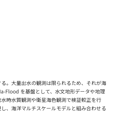
する。大量出水の観測は限られるため、それが海
Flood を基盤として、水文地形データや地理
出水時水質観測や衛星海色観測で検証較正を行
現し、海洋マルチスケールモデルと組み合わせる
。