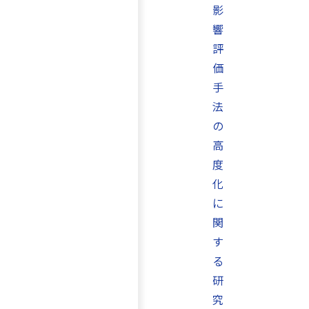
影
響
評
価
手
法
の
高
度
化
に
関
す
る
研
究