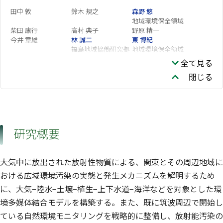
田中 敦
鈴木 規之
森野 悠
地域環境保全領域
柴田 康行
高村 典子
野原 精一
今井 章雄
林 誠二
東 博紀
福島地域協働研究拠
地域環境保全領域
点
全て見る
今泉 圭隆
大迫 政浩
中山 祥嗣
閉じる
環境リスク・健康領
企画部
環境リスク・健康領
域
域
研究概要
大気中に放出された放射性物質による、関東とその周辺地域に
おける広域環境汚染の実態と発生メカニズムを解明するため
に、大気−陸水−土壌−植生−上下水道−海洋などを対象とした環
境多媒体結合モデルを構築する。また、既に筑波周辺で開始し
ている自然環境モニタリングを戦略的に整備し、放射能汚染の