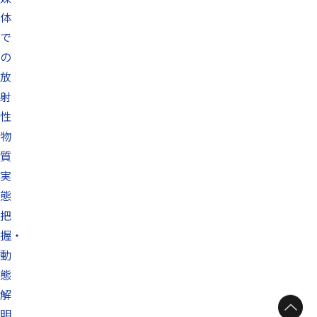
体
で
の
放
射
性
物
質
実
態
把
握・
動
態
解
明