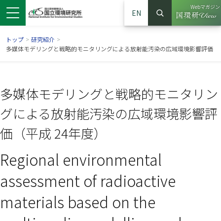
Webマガジン
EN
検索
（別ウイン
サイト内検索
トップ
>
研究紹介
>
多媒体モデリングと戦略的モニタリングによる放射能汚染の広域環境影響評価
多媒体モデリングと戦略的モニタリン
グによる放射能汚染の広域環境影響評
価（平成 24年度）
Regional environmental
ンドウで開きます）
ウインドウで開きます）
別ウインドウで開きます）
assessment of radioactive
materials based on the