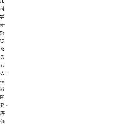
用
科
学
研
究
従
た
る
も
の：
技
術
開
発・
評
価