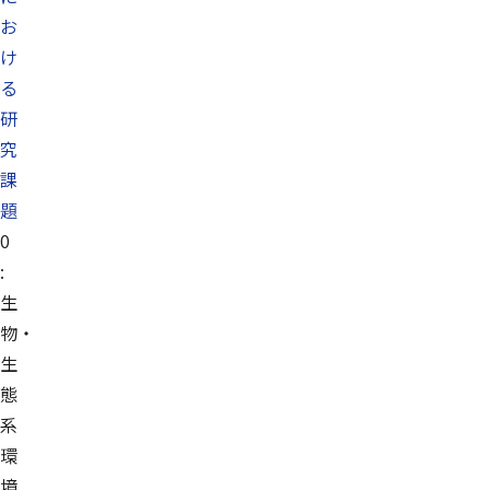
お
け
る
研
究
課
題
0
:
生
物・
生
態
系
環
境