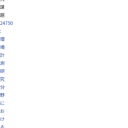
課
題
24750
:
環
境
計
測
研
究
分
野
に
お
け
る