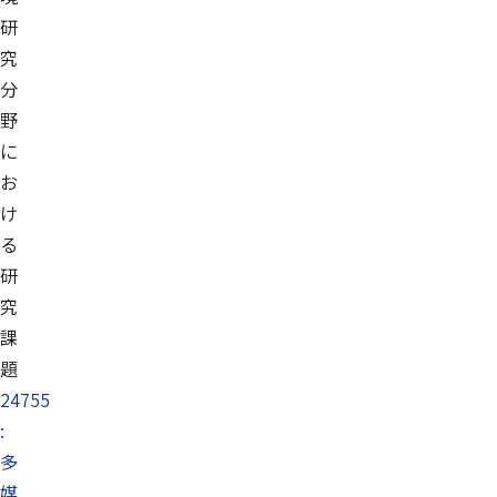
研
究
分
野
に
お
け
る
研
究
課
題
24755
:
多
媒