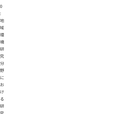
0
:
地
域
環
境
研
究
分
野
に
お
け
る
研
究