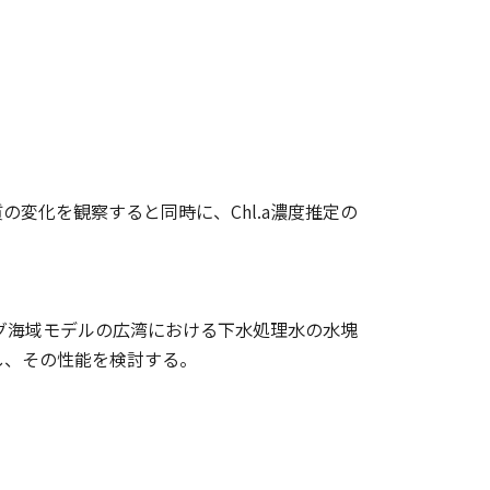
変化を観察すると同時に、Chl.a濃度推定の
ング海域モデルの広湾における下水処理水の水塊
し、その性能を検討する。