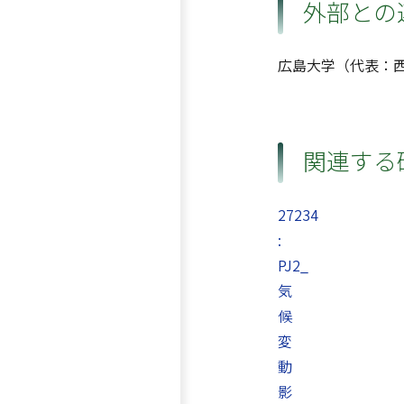
外部との
広島大学（代表：
関連する
27234
:
PJ2_
気
候
変
動
影