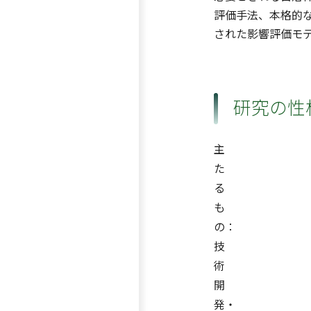
評価手法、本格的
された影響評価モ
研究の性
主
た
る
も
の：
技
術
開
発・