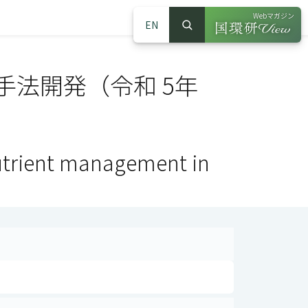
Webマガジン
EN
検索
（別ウインドウで
サイト内検索
法開発（令和 5年
utrient management in