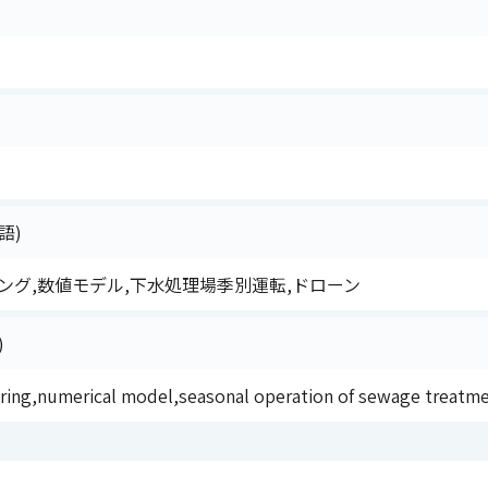
語)
ング,数値モデル,下水処理場季別運転,ドローン
)
ring,numerical model,seasonal operation of sewage treatm