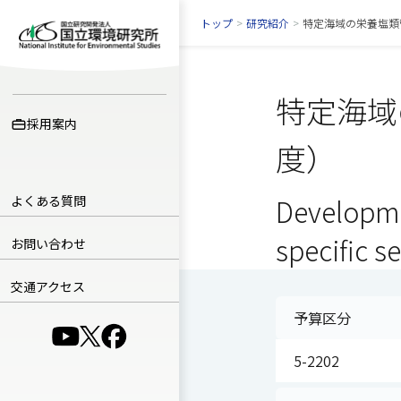
トップ
>
研究紹介
>
特定海域の栄養塩類
特定海域
採用案内
度）
よくある質問
Developme
specific s
お問い合わせ
交通アクセス
予算区分
（別ウインドウで開きます）
（別ウインドウで開きます）
（別ウインドウで開きます）
5-2202