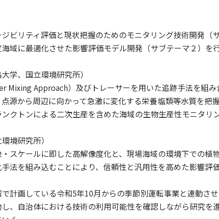
ージビリティ評価と現状把握のためのモニタリング技術開発（
定海域に最適化させた影響評価モデル開発（サブテーマ２）を
島大学、国立環境研究所）
ember Mixing Approach）及びトレーサーを用いた追跡
、点源から周辺に向かって急激に変化する栄養塩類等水質を把
ランクトンによる二次生産を含めた海域の生物生産性モニタリ
立環境研究所）
象・スケールに即した高解像度化と、現場海域の環境下での植
化手法を組み込むことにより、信頼性と汎用性を高めた影響評
湾で計画している令和5年10月からの季節別運転事業と連動さ
働し、自治体における技術の利用可能性を確認しながら研究を