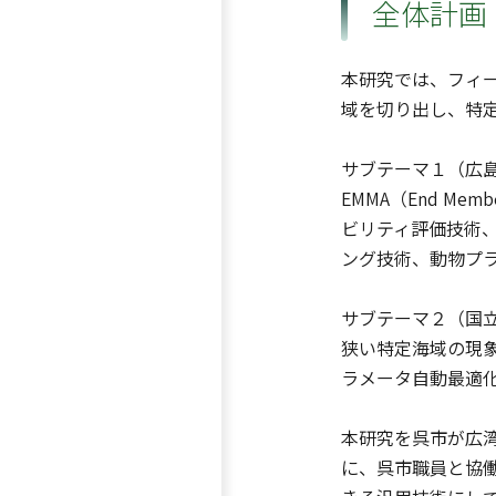
全体計画
本研究では、フィ
域を切り出し、特
サブテーマ１（広
EMMA（End M
ビリティ評価技術
ング技術、動物プ
サブテーマ２（国
狭い特定海域の現
ラメータ自動最適
本研究を呉市が広
に、呉市職員と協