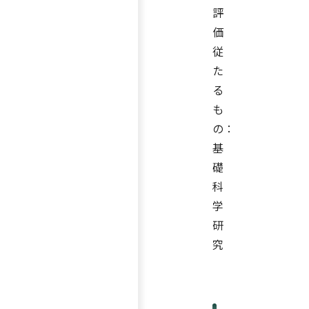
評
価
従
た
る
も
の：
基
礎
科
学
研
究