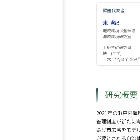
課題代表者
東 博紀
地域環境保全領域
海域環境研究室
上級主幹研究員
博士(工学)
土木工学,農学,水産
研究概要
2021年の瀬戸内
管理制度が新たに
県呉市広湾をモデ
必要とされる自治