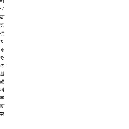
科
学
研
究
従
た
る
も
の：
基
礎
科
学
研
究