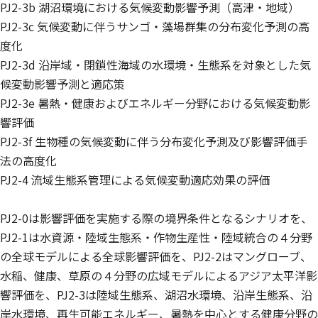
PJ2-3b 湖沼環境における気候変動影響予測（高津・地域）
PJ2-3c 気候変動に伴うサンゴ・藻場群集の分布変化予測の高
度化
PJ2-3d 沿岸域・閉鎖性海域の水環境・生態系を対象とした気
候変動影響予測と適応策
PJ2-3e 暑熱・健康およびエネルギー分野における気候変動影
響評価
PJ2-3f 生物種の気候変動に伴う分布変化予測及び影響評価手
法の高度化
PJ2-4 流域生態系管理による気候変動適応効果の評価
PJ2-0は影響評価を実施する際の境界条件となるシナリオを、
PJ2-1は水資源・陸域生態系・作物生産性・陸域統合の４分野
の全球モデルによる全球影響評価を、PJ2-2はマングローブ、
水稲、健康、草原の４分野の広域モデルによるアジア太平洋影
響評価を、PJ2-3は陸域生態系、湖沼水環境、沿岸生態系、沿
岸水環境、再生可能エネルギー、暑熱を中心とする健康分野の