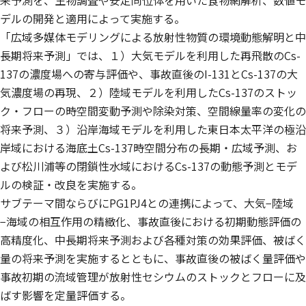
来予測を、生物調査や安定同位体を用いた食物網解析、数値モ
デルの開発と適用によって実施する。
「広域多媒体モデリングによる放射性物質の環境動態解明と中
長期将来予測」では、１）大気モデルを利用した再飛散のCs-
137の濃度場への寄与評価や、事故直後のI-131とCs-137の大
気濃度場の再現、２）陸域モデルを利用したCs-137のストッ
ク・フローの時空間変動予測や除染対策、空間線量率の変化の
将来予測、３）沿岸海域モデルを利用した東日本太平洋の極沿
岸域における海底土Cs-137時空間分布の長期・広域予測、お
よび松川浦等の閉鎖性水域におけるCs-137の動態予測とモデ
ルの検証・改良を実施する。
サブテーマ間ならびにPG1PJ4との連携によって、大気−陸域
−海域の相互作用の精緻化、事故直後における初期動態評価の
高精度化、中長期将来予測および各種対策の効果評価、被ばく
量の将来予測を実施するとともに、事故直後の被ばく量評価や
事故初期の流域管理が放射性セシウムのストックとフローに及
ばす影響を定量評価する。