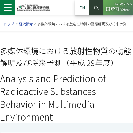
Webマガジン
EN
検索
（別ウイン
サイト内検索
トップ
>
研究紹介
>
多媒体環境における放射性物質の動態解明及び将来予測
多媒体環境における放射性物質の動態
解明及び将来予測（平成 29年度）
Analysis and Prediction of
Radioactive Substances
Behavior in Multimedia
ンドウで開きます）
ウインドウで開きます）
別ウインドウで開きます）
Environment