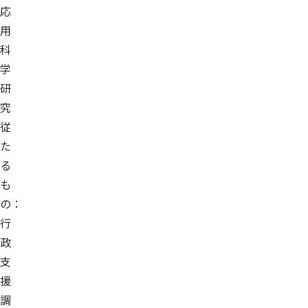
応
用
科
学
研
究
従
た
る
も
の：
行
政
支
援
調