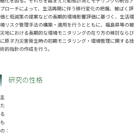
緻化を図る。それらを踏まえた動態計測とモデリングの統合ア
プローチによって、生活再開に伴う移行変化の把握、被ばく評
価と低減策の提案などの長期的環境影響評価に基づく、生活環
境リスク管理手法の構築・適用を行うとともに、福島県等の被
災地における長期的な環境モニタリングの在り方の検討ならび
に原子力災害発生時の初期モニタリング・環境管理に関する技
術的指針の作成を行う。
研究の性格
主
た
る
も
の：