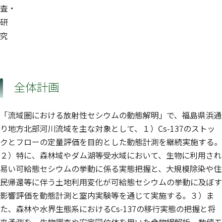
査・
研
究
全体計画
「流域圏における放射性セシウムの動態解明」で、福島県浜通
り地方北部河川流域を主な対象として、１）Cs-137のストッ
クとフローの定量評価を目的とした動態計測を継続実施する。
２）特に、森林域やダム湖等受水域において、生物に利用され
易い可給態セシウムの挙動に係る実態把握と、大規模除染や住
民帰還等に伴う土地利用変化が可給態セシウムの挙動に及ぼす
影響評価を動態計測と室内実験等を通じて実施する。３）ま
た、森林や水界生態系におけるCs-137の移行実態の把握と将