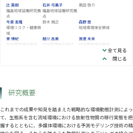
辻 英樹
石井 弓美子
黒田 啓介
福島地域協働研究拠
福島地域協働研究拠
点
点
今泉 圭隆
鈴木 規之
森野 悠
環境リスク・健康領
地域環境保全領域
域
東 博紀
越川 昌美
渡邊 未来
地域環境保全領域
地域環境保全領域
地域環境保全領域
全て見る
仁科 一哉
松崎 慎一郎
伊藤 祥子
地球システム領域
生物多様性領域
閉じる
研究概要
これまでの成果や知見を踏まえた戦略的な環境動態計測によっ
て、生態系を含む流域環境における放射性物質の移行実態を把
握するとともに、多媒体環境における予測モデリング技術の精