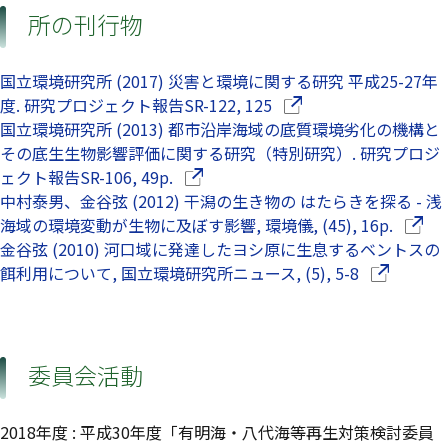
所の刊行物
国立環境研究所 (2017) 災害と環境に関する研究 平成25-27年
（別ウインドウで開きま
度. 研究プロジェクト報告SR-122, 125
国立環境研究所 (2013) 都市沿岸海域の底質環境劣化の機構と
その底生生物影響評価に関する研究（特別研究）. 研究プロジ
（別ウインドウで開きます）
ェクト報告SR-106, 49p.
中村泰男、金谷弦 (2012) 干潟の生き物の はたらきを探る - 浅
（別ウ
海域の環境変動が生物に及ぼす影響, 環境儀, (45), 16p.
金谷弦 (2010) 河口域に発達したヨシ原に生息するベントスの
（別ウイン
餌利用について, 国立環境研究所ニュース, (5), 5-8
委員会活動
2018年度
:
平成30年度「有明海・八代海等再生対策検討委員