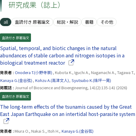
研究成果（誌上）
all
査読付き 原著論文
総説・解説
書籍
その他
査読付き 原著論文
Spatial, temporal, and biotic changes in the natural
abundances of stable carbon and nitrogen isotopes in a
（別ウインドウで開きます）
biological treatment reactor
発表者 :
Onodera T.(小野寺崇)
, Kubota K., Iguchi A., Nagamachi A., Tagawa T.,
Kanaya G.(金谷弦)
,
Kohzu A.(高津文人)
,
Syutsubo K.(珠坪一晃)
掲載誌 :
Journal of Bioscience and Bioengineering, 141(2):135-141 (2026)
査読付き 原著論文
The long-term effects of the tsunamis caused by the Great
East Japan Earthquake on an intertidal host-parasite system
発表者 :
Miura O., Nakai S., Itoh H.,
Kanaya G.(金谷弦)