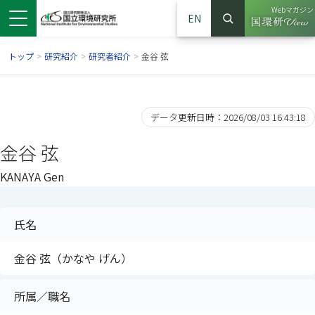
Webマガジン
EN
検索
（別ウイン
サイト内検索
トップ
>
研究紹介
>
研究者紹介
>
金谷 弦
データ更新日時：2026/08/03 16:43:18
金谷 弦
KANAYA Gen
氏名
ンドウで開きます）
ウインドウで開きます）
別ウインドウで開きます）
金谷 弦（かなや げん）
所属／職名