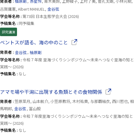
発表者 :
柚原剛
,
赤星怜
, 青木美鈴, 上野綾子, 上村了美, 菅孔太朗, 小林元樹,
古賀庸憲, Albert MANUEL,
金谷弦
学会等名称 :
第73回 日本生態学会大会 (2026)
予稿集名 :
同予稿集
研究講演
（別ウインドウで開きます）
ベントスが語る、海の中のこと
発表者 :
金谷弦
,
柚原剛
学会等名称 :
令和７年度 里海づくりシンポジウム〜未来へつなぐ里海の知と
実践〜 (2026)
予稿集名 :
なし
（別ウインドウ
アマモ場や干潟に出現する魚類とその食物関係
発表者 :
笠原菜月, 山本航介, 小笠原教将, 木村祐貴, 与那覇結衣, 西川哲也, 相
馬明郎,
金谷弦
, 冨山毅
学会等名称 :
令和７年度里海づくりシンポジウム〜未来へつなぐ里海の知と
実践〜 (2026)
予稿集名 :
なし