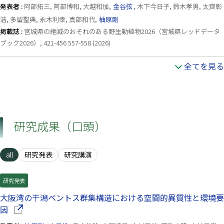
発表者 :
阿部拓三, 阿部博和, 大越和加,
金谷弦
, 木下今日子, 鈴木孝男, 太齊彰
浩, 多留聖典, 永木利幸, 真部和代,
柚原剛
掲載誌 :
宮城県の絶滅のおそれのある野生動植物2026（宮城県レッドデータ
ブック2026）, 421-456 557-558 (2026)
全てを見る
研究成果（口頭）
all
研究発表
研究講演
研究発表
大阪湾の干潟ベントス群集構造における空間的異質性と環境要
（別ウインドウで開きます）
因