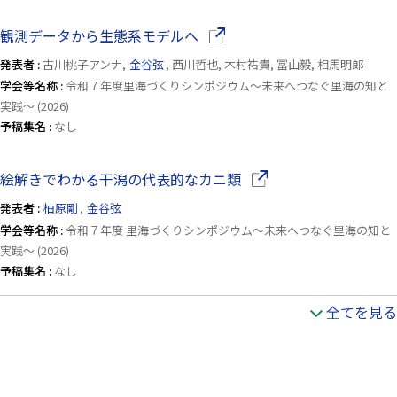
（別ウインドウで開きます）
観測データから生態系モデルへ
発表者 :
古川桃子アンナ,
金谷弦
, 西川哲也, 木村祐貴, 冨山毅, 相馬明郎
学会等名称 :
令和７年度里海づくりシンポジウム〜未来へつなぐ里海の知と
実践〜 (2026)
予稿集名 :
なし
（別ウインドウで開きま
絵解きでわかる干潟の代表的なカニ類
発表者 :
柚原剛
,
金谷弦
学会等名称 :
令和７年度 里海づくりシンポジウム〜未来へつなぐ里海の知と
実践〜 (2026)
予稿集名 :
なし
全てを見る