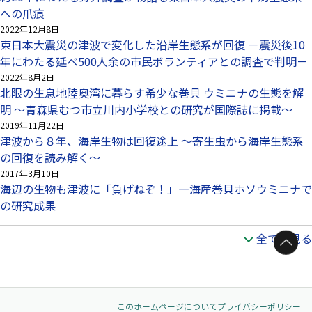
への爪痕
2022年12月8日
東日本大震災の津波で変化した沿岸生態系が回復 －震災後10
年にわたる延べ500人余の市民ボランティアとの調査で判明－
2022年8月2日
北限の生息地陸奥湾に暮らす希少な巻貝 ウミニナの生態を解
明 ～青森県むつ市立川内小学校との研究が国際誌に掲載～
2019年11月22日
津波から８年、海岸生物は回復途上 ～寄生虫から海岸生態系
の回復を読み解く～
2017年3月10日
海辺の生物も津波に「負げねぞ！」—海産巻貝ホソウミニナで
の研究成果
全てを見る
ページトップへ
このホームページについて
プライバシーポリシー