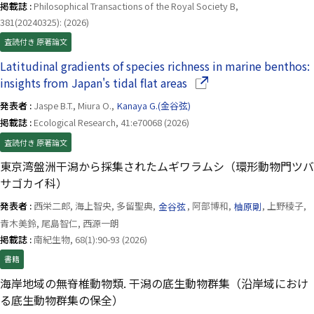
掲載誌 :
Philosophical Transactions of the Royal Society B,
381(20240325): (2026)
査読付き 原著論文
Latitudinal gradients of species richness in marine benthos:
（別ウインドウで開きま
insights from Japan's tidal flat areas
発表者 :
Jaspe B.T., Miura O.,
Kanaya G.(金谷弦)
掲載誌 :
Ecological Research, 41:e70068 (2026)
査読付き 原著論文
東京湾盤洲干潟から採集されたムギワラムシ（環形動物門ツバ
サゴカイ科）
発表者 :
西栄二郎, 海上智央, 多留聖典,
金谷弦
, 阿部博和,
柚原剛
, 上野稜子,
青木美鈴, 尾島智仁, 西源一朗
掲載誌 :
南紀生物, 68(1):90-93 (2026)
書籍
海岸地域の無脊椎動物類. 干潟の底生動物群集（沿岸域におけ
る底生動物群集の保全）