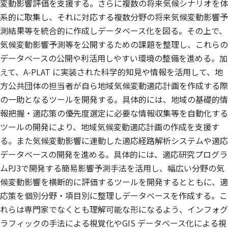
変動影響評価を支援する。さらに複数の将来気候シナリオを体
系的に取集し、それに対応する複数分野の将来気候変動影響予
測結果等を統合的に作成しデータベース化を図る。その上で、
気候変動影響予測等を公開するための課題を整理し、これらの
データベースの公開や利活用しやすい環境の整備を進める。加
えて、A-PLAT に実装された科学的知見や情報を活用して、地
方公共団体の担当者が自ら地域気候変動適応計画を作成する際
の一助となるツールを開発する。具体的には、地域の基礎的情
報把握・適応策の優先度選定に必要な情報収集等を自動化する
ツールの開発により、地域気候変動適応計画の作成を支援す
る。また気候変動影響に連動した適応経路解析システムや適応
データベースの開発を進める。具体的には、適応研究プログラ
ムPJ3で開発する簡易影響予測手法を活用し、幅広い分野の気
候変動影響を横断的に評価するツールを開発するとともに、適
応策を個別分野・項目別に整理しデータベースを作成する。こ
れらは専門家でなくとも理解可能な形になるよう、インフォグ
ラフィックの手法による視覚化やGIS データベース化による視