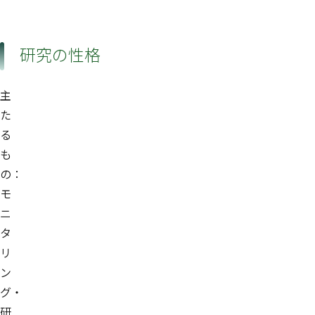
研究の性格
主
た
る
も
の：
モ
ニ
タ
リ
ン
グ・
研