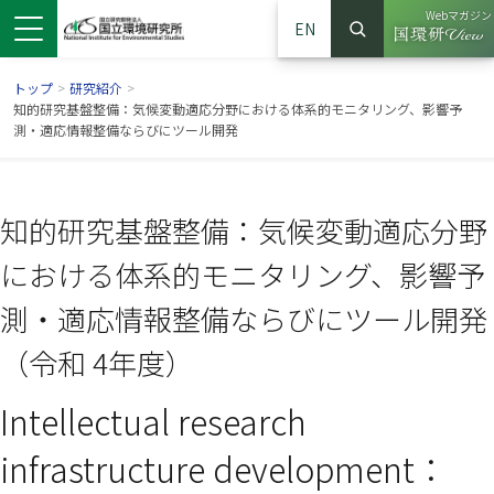
Webマガジン
EN
検索
（別ウイン
サイト内検索
トップ
>
研究紹介
>
知的研究基盤整備：気候変動適応分野における体系的モニタリング、影響予
測・適応情報整備ならびにツール開発
知的研究基盤整備：気候変動適応分野
における体系的モニタリング、影響予
測・適応情報整備ならびにツール開発
（令和 4年度）
ンドウで開きます）
ウインドウで開きます）
別ウインドウで開きます）
Intellectual research
infrastructure development：