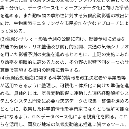
集・分析し、データベース化・オープンデータ化に向けた準備
を進める。また動植物の季節性に対する気候変動影響の検出に
向け、生物季節モニタリングを市民参加を含むアプローチによ
って進める。
(3)気候シナリオ・影響予測の公開に向け、影響予測に必要な
共通の気候シナリオ整備及び試行的公開、共通の気候シナリオ
を用いた影響予測の実施を進めるとともに、上記の実施にあた
り効率を飛躍的に高めるための、多分野の影響予測を一つの計
算機で実施する技術の開発に着手する。
(4)気候変動適応に関する科学的情報を政策決定者や事業者等
が活用できるように整理し、可視化・体系化に向けた準備を進
める。具体的には、気候変動影響に連動した適応経路解析シス
テムやシステム開発に必要な適応データの収集・整備を進める
とともに、収集した科学的情報を専門家でなくとも理解可能な
形になるよう、GIS データベース化による視覚化を図る。これ
らを活用し、国及び地域の気候変動適応推進に資するツール、