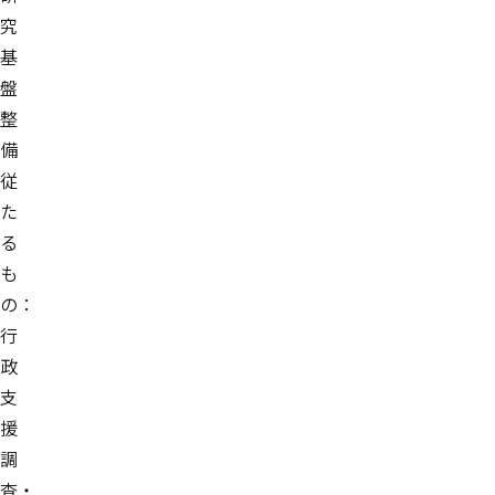
究
基
盤
整
備
従
た
る
も
の：
行
政
支
援
調
査・