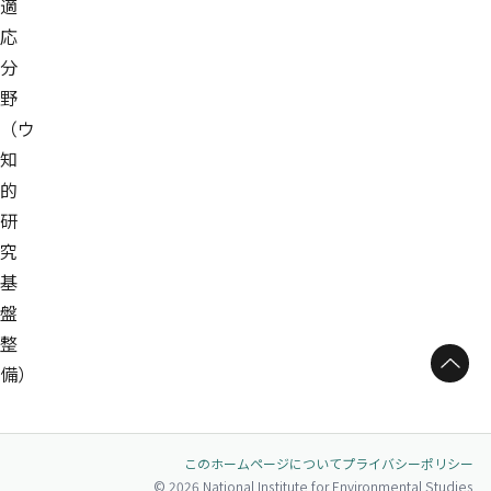
適
応
分
野
（ウ
知
的
研
究
基
盤
整
ページトップへ
備）
このホームページについて
プライバシーポリシー
© 2026 National Institute for Environmental Studies