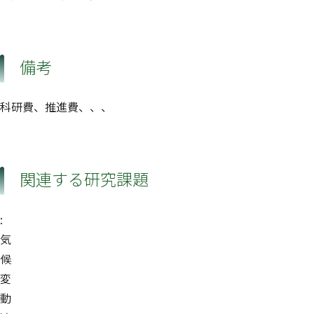
備考
科研費、推進費、、、
関連する研究課題
:
気
候
変
動