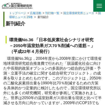
トップページ
>
広報活動
>
刊行物一覧
>
国立環境研究所ニュース
>
国
環研ニュース 29巻
>
新刊紹介
新刊紹介
環境儀No.36 「日本低炭素社会シナリオ研究
－2050年温室効果ガス70％削減への道筋－」
（平成22年４月発行）
環境儀No.36は，2004年度から2008年度にかけて環境省
地球環境研究総合推進費で行われた「脱温暖化社会に向け
た中長期的政策オプションの多面的かつ総合的な評価・予
測・立案手法の確立に関する総合研究プロジェクト」の成
果を取りまとめたものです。このプロジェクトは，2050年
の二酸化炭素排出量を1990年比70％削減するための方策
を具体的かつ定量的に検討したもので，国立環境研究所以
外にも多くの研究機関，研究者が参画して実施されまし
た。世界は2050年の温室効果ガス排出量を現状と比べて半
減させる方向に向かっていますが，2009年のCOP15でも