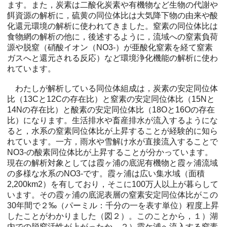
ます。また，炭素は二酸化炭素や有機物など生物の代謝や
餌資源の解析に，硫黄の同位体比は大気降下物の由来や酸
化還元環境の解析に使われてきました。窒素の同位体比は
食物網の解析の他に，後述するように，流域への窒素負荷
源や脱窒（硝酸イオン（NO3-）が亜酸化窒素を経て窒素
ガスへと還元される反応）など環境浄化機能の解析に使わ
れています。
わたしが解析している同位体組成は，炭素の安定同位体
比（13Cと12Cの存在比）と窒素の安定同位体比（15Nと
14Nの存在比）と酸素の安定同位体比（18Oと16Oの存在
比）になります。生活排水や畜産排水が流入するようにな
ると，水系の窒素同位体比が上昇することが経験的に知ら
れています。一方，雨水や雪解け水が直接流入することで
NO3-の酸素同位体比が上昇することが分かっています。
現在の解析対象としては霞ヶ浦の底泥有機物と霞ヶ浦流域
の多様な水系のNO3-です。霞ヶ浦は広い集水域（面積
2,200km2）を有しており，そこに100万人以上が暮らして
います。その霞ヶ浦の底泥表層の窒素安定同位体比がこの
30年間で２‰（パーミル：千分の一を表す単位）程度上昇
したことがわかりました（図２）。このことから，１）湖
内での脱窒活性が上がったか，２）霞ケ浦へ流入する窒素