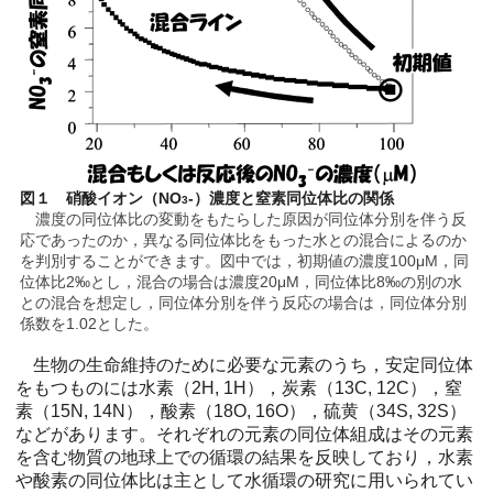
図１ 硝酸イオン（NO
-）濃度と窒素同位体比の関係
3
濃度の同位体比の変動をもたらした原因が同位体分別を伴う反
応であったのか，異なる同位体比をもった水との混合によるのか
を判別することができます。図中では，初期値の濃度100μM，同
位体比2‰とし，混合の場合は濃度20μM，同位体比8‰の別の水
との混合を想定し，同位体分別を伴う反応の場合は，同位体分別
係数を1.02とした。
生物の生命維持のために必要な元素のうち，安定同位体
をもつものには水素（2H, 1H），炭素（13C, 12C），窒
素（15N, 14N），酸素（18O, 16O），硫黄（34S, 32S）
などがあります。それぞれの元素の同位体組成はその元素
を含む物質の地球上での循環の結果を反映しており，水素
や酸素の同位体比は主として水循環の研究に用いられてい