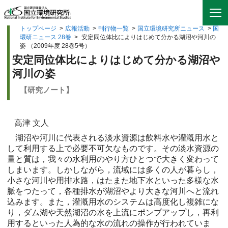
トップページ
>
広報活動
>
刊行物一覧
>
国立環境研究所ニュース
>
国
環研ニュース 28巻
>
安定同位体比によりはじめて分かる湖沼や河川の
姿 （2009年度 28巻5号）
安定同位体比によりはじめて分かる湖沼や
河川の姿
【研究ノート】
高津 文人
湖沼や河川に代表される淡水資源は飲料水や灌漑用水と
して利用する上で必要不可欠なものです。その淡水資源の
量と質は，我々の水利用のやり方ひとつで大きく変わって
しまいます。しかしながら，流域には多くの人が暮らし，
小さな河川や用排水路，はたまた地下水といった多様な水
脈をつたって，各種排水が湖沼やより大きな河川へと流れ
込みます。また，灌漑用水のシステムは高度化し複雑にな
り，ダム湖や天然湖沼の水を上流にポンプアップし，再利
用するといった人為的な水の流れの操作が行われていま