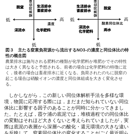
図３ 主たる窒素負荷源から流出するNO3-の濃度と同位体比の特
性の概念図
農業排水は施与される肥料の種類が化学肥料か堆肥かでその特性
は大きく異なると予想される。前者の場合は化学肥料の特徴に近
く，後者の場合は畜産排水に近くなる。負荷されたのちに脱窒の
起こる場合は硝酸イオンの濃度と同位体組成を大きく変化させ
る。
しかしながら，この新しい同位体解析手法を多様な環
境，物質に応用する際には，まだまだ知られていない同位
体比に影響する因子のあることが同時に分かってきまし
た。たとえば，霞ケ浦の底泥では，堆積過程での同位体比
の変動はそれほど大きくないと考えられていましたが，実
際は底泥の表層から深層への酸化・還元環境の大きな違い
を反映して，窒素同位体比の変化することがごく最近明ら