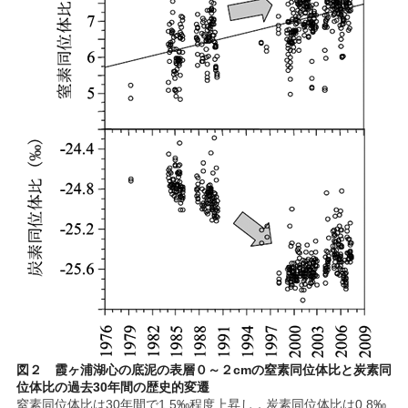
図２ 霞ヶ浦湖心の底泥の表層０～２cmの窒素同位体比と炭素同
位体比の過去30年間の歴史的変遷
窒素同位体比は30年間で1.5‰程度上昇し，炭素同位体比は0.8‰