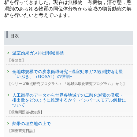
析を行ってきました。現在は無機物，有機物，溶存態，懸
濁態のあらゆる物質の同位体分析から流域の物質動態の解
析を行いたいと考えています。
目次
温室効果ガス排出削減目標
【巻頭言】
全地球規模での炭素循環研究 −温室効果ガス観測技術衛星
「いぶき」（GOSAT）の役割−
【シリーズ重点研究プログラム： 「地球温暖化研究プログラム」 から】
人工衛星のデータから世界各地域での二酸化炭素の吸収・
排出量をどのように推定するか？−インバースモデル解析に
ついて−
【環境問題基礎知識】
熱帯の埋立地の上で
【調査研究日誌】