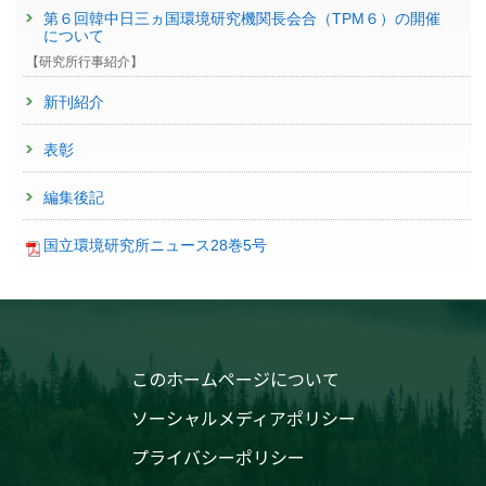
第６回韓中日三ヵ国環境研究機関長会合（TPM６）の開催
について
【研究所行事紹介】
新刊紹介
表彰
編集後記
国立環境研究所ニュース28巻5号
このホームページについて
ソーシャルメディアポリシー
プライバシーポリシー