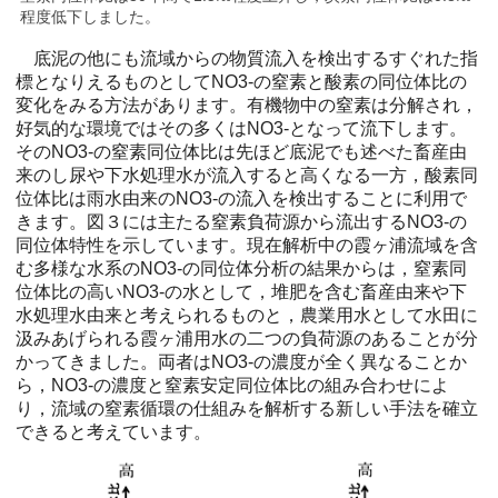
程度低下しました。
底泥の他にも流域からの物質流入を検出するすぐれた指
標となりえるものとしてNO3-の窒素と酸素の同位体比の
変化をみる方法があります。有機物中の窒素は分解され，
好気的な環境ではその多くはNO3-となって流下します。
そのNO3-の窒素同位体比は先ほど底泥でも述べた畜産由
来のし尿や下水処理水が流入すると高くなる一方，酸素同
位体比は雨水由来のNO3-の流入を検出することに利用で
きます。図３には主たる窒素負荷源から流出するNO3-の
同位体特性を示しています。現在解析中の霞ヶ浦流域を含
む多様な水系のNO3-の同位体分析の結果からは，窒素同
位体比の高いNO3-の水として，堆肥を含む畜産由来や下
水処理水由来と考えられるものと，農業用水として水田に
汲みあげられる霞ヶ浦用水の二つの負荷源のあることが分
かってきました。両者はNO3-の濃度が全く異なることか
ら，NO3-の濃度と窒素安定同位体比の組み合わせによ
り，流域の窒素循環の仕組みを解析する新しい手法を確立
できると考えています。