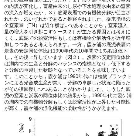
の内訳が変化し，畜産由来のし尿や下水処理水由来の窒素
の流入が増えたか，３）底泥表層での有機物分解が促進さ
れたか，のいずれかであると推察されました。従来指標の
全窒素量（TN）は近年横ばいであることから，窒素流入
量の増大を引き起こすケース２）が主たる原因とは考えに
くく，底泥での脱窒活性もしくは有機物分解活性が近年増
加しつつあると考えられます。一方，霞ヶ浦の底泥表層の
炭素の安定同位体比は1990年代の10年間で１‰程度低下
し，その後上昇しています（図２）。炭素の安定同位体比
は湖内での生産と分解のバランスの指標となり，低下する
と分解の卓越した状態となっていることを意味していま
す。このことから，霞ケ浦は1990年代には植物プランクト
ンによる光合成生産が鈍り，分解の卓越した状況に陥った
がその後回復しつつあることがわかりました。こうした底
泥の窒素と炭素の同位体比の結果から，1990年代に霞ケ浦
の湖内での有機物分解もしくは脱窒活性が上昇した可能性
が高く，霞ケ浦の浄化機能の柔軟性がうかがえます。