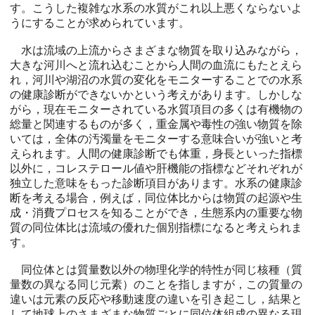
す。こうした複雑な水系の水質がこれ以上悪くならないよ
うにすることが求められています。
水は流域の上流からさまざまな物質を取り込みながら，
大きな河川へと流れ込むことから人間の血流にもたとえら
れ，河川や湖沼の水質の変化をモニターすることでの水系
の健康診断ができないかという考えがあります。しかしな
がら，現在モニターされている水質項目の多くは有機物の
総量と関連するものが多く，重金属や毒性の強い物質を除
いては，全体の汚濁量をモニターする意味合いが強いと考
えられます。人間の健康診断でも体重，身長といった指標
以外に，コレステロール値や肝機能の指標などそれぞれが
独立した意味をもった診断項目があります。水系の健康診
断を考える場合，例えば，同位体比からは物質の起源や生
成・消費プロセスを知ることができ，生態系内の重要な物
質の同位体比は流域の優れた個別指標になると考えられま
す。
同位体とは質量数以外の物理化学的特性が同じ核種（質
量数の異なる同じ元素）のことを指しますが，この質量の
違いは元素の反応や移動速度の違いを引き起こし，結果と
して地球上のさまざまな物質ごとに同位体組成の異なる現