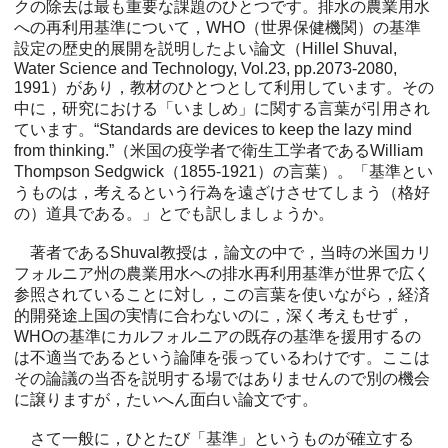
クの除去は最も重要な課題のひとつです。排水の農業用水
への再利用基準について，WHO（世界保健機関）の基準
設定の歴史的展開を説明したよい論文（Hillel Shuval,
Water Science and Technology, Vol.23, pp.2073-2080,
1991）があり，教材のひとつとして利用しています。その
中に，研究における「いましめ」に関する言葉が引用され
ています。“Standards are devices to keep the lazy mind
from thinking.”（米国の疫学者で衛生工学者であるWilliam
Thompson Sedgwick（1855-1921）の言葉）。「基準とい
うものは，考えるという行為を遠ざけさせてしまう（格好
の）道具である。」とでも訳しましょうか。
著者であるShuval教授は，論文の中で，当時の米国カリ
フォルニア州の農業用水への排水再利用基準が世界で広く
参照されていることに対し，この言葉を使いながら，経済
的開発途上国の実情に合わないのに，深く考えもせず，
WHOの基準にカルフォルニアの既存の基準を援用するの
は不適当であるという論陣を張っているわけです。ここは
その論議の当否を説明する場ではありませんので別の機会
に譲りますが，たいへん面白い論文です。
さて一般に，ひとたび「基準」というものが確立する