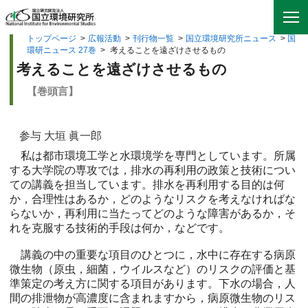
トップページ
>
広報活動
>
刊行物一覧
>
国立環境研究所ニュース
>
国
環研ニュース 27巻
>
考えることを遠ざけさせるもの
考えることを遠ざけさせるもの
【巻頭言】
参与 大垣 眞一郎
私は都市環境工学と水環境学を専門としています。所属
する大学院の専攻では，排水の再利用の政策と技術につい
ての講義を担当しています。排水を再利用する目的は何
か，合理性はあるか，どのようなリスクを考えなければな
らないか，再利用に当たってどのような障害があるか，そ
れを克服する技術的手段は何か，などです。
講義の中の重要な項目のひとつに，水中に存在する病原
微生物（原虫，細菌，ウイルスなど）のリスクの評価と基
準策定の考え方に関する項目があります。下水の場合，人
間の排泄物が高濃度に含まれますから，病原微生物のリス