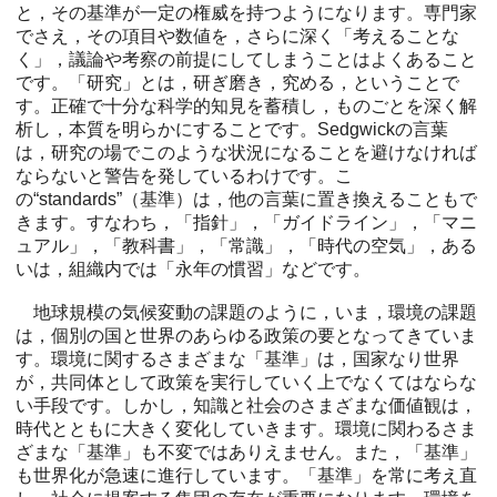
と，その基準が一定の権威を持つようになります。専門家
でさえ，その項目や数値を，さらに深く「考えることな
く」，議論や考察の前提にしてしまうことはよくあること
です。「研究」とは，研ぎ磨き，究める，ということで
す。正確で十分な科学的知見を蓄積し，ものごとを深く解
析し，本質を明らかにすることです。Sedgwickの言葉
は，研究の場でこのような状況になることを避けなければ
ならないと警告を発しているわけです。こ
の“standards”（基準）は，他の言葉に置き換えることもで
きます。すなわち，「指針」，「ガイドライン」，「マニ
ュアル」，「教科書」，「常識」，「時代の空気」，ある
いは，組織内では「永年の慣習」などです。
地球規模の気候変動の課題のように，いま，環境の課題
は，個別の国と世界のあらゆる政策の要となってきていま
す。環境に関するさまざまな「基準」は，国家なり世界
が，共同体として政策を実行していく上でなくてはならな
い手段です。しかし，知識と社会のさまざまな価値観は，
時代とともに大きく変化していきます。環境に関わるさま
ざまな「基準」も不変ではありえません。また，「基準」
も世界化が急速に進行しています。「基準」を常に考え直