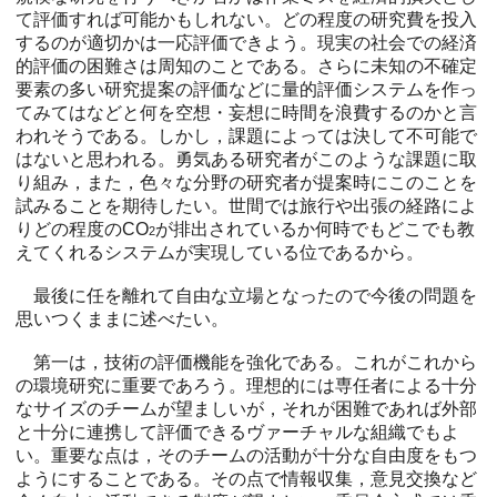
て評価すれば可能かもしれない。どの程度の研究費を投入
するのが適切かは一応評価できよう。現実の社会での経済
的評価の困難さは周知のことである。さらに未知の不確定
要素の多い研究提案の評価などに量的評価システムを作っ
てみてはなどと何を空想・妄想に時間を浪費するのかと言
われそうである。しかし，課題によっては決して不可能で
はないと思われる。勇気ある研究者がこのような課題に取
り組み，また，色々な分野の研究者が提案時にこのことを
試みることを期待したい。世間では旅行や出張の経路によ
りどの程度のCO
が排出されているか何時でもどこでも教
2
えてくれるシステムが実現している位であるから。
最後に任を離れて自由な立場となったので今後の問題を
思いつくままに述べたい。
第一は，技術の評価機能を強化である。これがこれから
の環境研究に重要であろう。理想的には専任者による十分
なサイズのチームが望ましいが，それが困難であれば外部
と十分に連携して評価できるヴァーチャルな組織でもよ
い。重要な点は，そのチームの活動が十分な自由度をもつ
ようにすることである。その点で情報収集，意見交換など