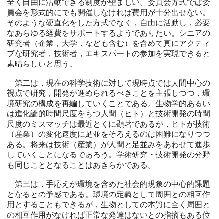
全く自由に活動できる制度が望ましい。委員会方式では委
員会を形式的にでも開催しなければ費用が十分出せない。
そのような硬直化をした方式でなく，自由に活動し，必要
なあらゆる経費をサポートするようでありたい。シニアの
研究者（企業，大学，なども含む）を含めて真にアクティ
ブな研究者，技術者，エキスパートの参加を実現できると
素晴らしいと思う。
第二は，現在の科学技術に対して現時点では人間中心の
視点で研究，開発が進められるべきことを主張しつつ，環
境研究の構成を再編していくことである。生物学的あるい
は進化論的時間尺度をもつ人間（ヒト）と技術開発の時間
尺度のミスマッチは最近とくに顕著であるが，ヒトが技術
（産業）の変化速度に足並をそろえるのは困難になりつつ
ある。将来は技術（産業）が人間と足並みをあわせて進歩
していくことになるであろう。学術研究・技術開発の分野
も同じこととなることはあきらかである。
第三は，手応えが環境を含めた社会的現象の中心的課題
となるとの予感である。環境の定義として周囲との相互作
用とすることもできるが，生物としての本質に全く周囲と
の相互作用がなければ正常な発達はないとの指摘もある位