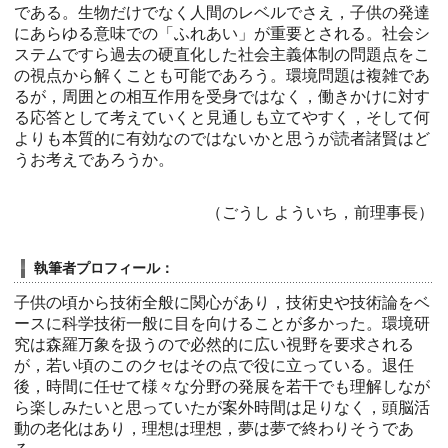
である。生物だけでなく人間のレベルでさえ，子供の発達
にあらゆる意味での「ふれあい」が重要とされる。社会シ
ステムですら過去の硬直化した社会主義体制の問題点をこ
の視点から解くことも可能であろう。環境問題は複雑であ
るが，周囲との相互作用を受身ではなく，働きかけに対す
る応答として考えていくと見通しも立てやすく，そして何
よりも本質的に有効なのではないかと思うが読者諸賢はど
うお考えであろうか。
（ごうし よういち，前理事長）
執筆者プロフィール：
子供の頃から技術全般に関心があり，技術史や技術論をベ
ースに科学技術一般に目を向けることが多かった。環境研
究は森羅万象を扱うので必然的に広い視野を要求される
が，若い頃のこのクセはその点で役に立っている。退任
後，時間に任せて様々な分野の発展を若干でも理解しなが
ら楽しみたいと思っていたが案外時間は足りなく，頭脳活
動の老化はあり，理想は理想，夢は夢で終わりそうであ