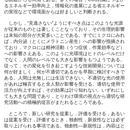
2
るエネルギー効率向上，情報化の進展による省エネルギー
の実現などで環境面からは好ましいと判断される。
しかし，“見逃さない”ようにすべき点はこのような光源
が従来のものとは著しくことなっており，その生理的影響
は未知の部分が大変多いことである。すでにミクロにみれ
ば，内分泌（とくにメラトニン産生）への影響が指摘され
ており，マクロには精神活動（うつ症状，作業効率など）
への影響さえある。このように光環境はヒトのレベルだけ
でなく，人間のレベルでも大きな影響をもつようである。
従って，その変化を引き起こすような技術開発については
何が好ましく，何が不適切であるかを早期に検討すべきで
ある。人間は光無しには生活できない。不適切な光の使用
があれば極言すると全人類が影響を受ける。適切な使用で
活力が向上すれば，その効果は計り知れない。いずれにし
ても大きな問題であり，とりわけ環境の視点から適切な研
究活動への積極的堤言がまたれるところである。
ところで，新しい研究を提案し，評価を受ける，あるい
は提案を受け，評価するとき，独創性，新規性などは必ず
取り上げられる事項である。独創性—新規性は，内容はと