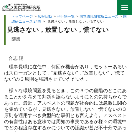
トップページ
>
広報活動
>
刊行物一覧
>
国立環境研究所ニュース
>
国
環研ニュース 24巻
>
見逃さない，放置しない，慌てない
見逃さない，放置しない，慌てない
随想
合志 陽一
理事長職に在任中，何回か機会があり，モットーあるい
はスローガンとして，“見逃さない”，“放置しない”，“慌て
ない”の３原則を強調させていただいた。
様々な環境問題を見るとき，この３つの段階のどこにあ
ることかを考えて判断を誤らないようにとの気持ちからで
あった。最近，アスベストの問題が社会的には急激に関心
を集めているが，見逃さない，放置しない，慌てないの３
原則を適用すべき典型的な事例とも言えよう。アスベスト
の有害性はある意味では周知の事実であるが様々の環境中
でどの程度存在するかについての認識が甚だ不十分であっ