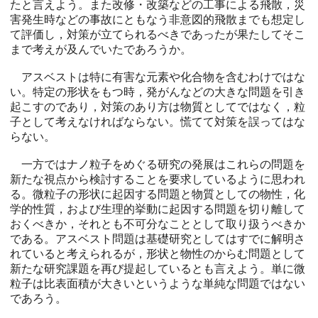
たと言えよう。また改修・改築などの工事による飛散，災
害発生時などの事故にともなう非意図的飛散までも想定し
て評価し，対策が立てられるべきであったが果たしてそこ
まで考えが及んでいたであろうか。
アスベストは特に有害な元素や化合物を含むわけではな
い。特定の形状をもつ時，発がんなどの大きな問題を引き
起こすのであり，対策のあり方は物質としてではなく，粒
子として考えなければならない。慌てて対策を誤ってはな
らない。
一方ではナノ粒子をめぐる研究の発展はこれらの問題を
新たな視点から検討することを要求しているように思われ
る。微粒子の形状に起因する問題と物質としての物性，化
学的性質，および生理的挙動に起因する問題を切り離して
おくべきか，それとも不可分なこととして取り扱うべきか
である。アスベスト問題は基礎研究としてはすでに解明さ
れていると考えられるが，形状と物性のからむ問題として
新たな研究課題を再び提起しているとも言えよう。単に微
粒子は比表面積が大きいというような単純な問題ではない
であろう。