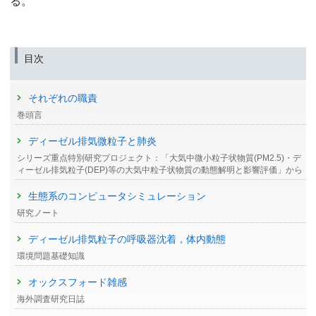
る。
目次
それぞれの職責
巻頭言
ディーゼル排気微粒子と肺炎
シリーズ重点特別研究プロジェクト：「大気中微小粒子状物質(PM2.5)・デ
ィーゼル排気粒子(DEP)等の大気中粒子状物質の動態解明と影響評価」から
生態系のコンピュータシミュレーション
研究ノート
ディーゼル排気粒子の呼吸器沈着，体内動態
環境問題基礎知識
オックスフォード雑感
海外調査研究日誌