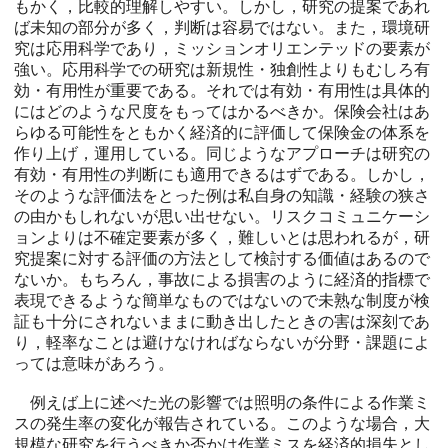
もかく，比較的理解しやすい。しかし，研究の提案であれ
ば未知の部分が多く，判断は容易ではない。また，環境研
究は応用科学であり，ミッションオリエンテッドの要素が
強い。応用科学での研究は新規性・独創性よりもむしろ有
効・有用性が重要である。それでは有効・有用性は具体的
にはどのような尺度をもってはかるべきか。保険会社はあ
らゆる可能性をともかく経済的に評価して保険金の体系を
作り上げ，運用している。同じようなアプローチは研究の
有効・有用性の判断にも適用できるはずである。しかし，
そのような評価法をとった例は私自身の知識・経験の狭さ
の由かもしれないが思い出せない。リスクコミュニケーシ
ョンよりは不確定要素が多く，難しいとは思われるが，研
究提案に対する評価の方法として検討する価値はあるので
ないか。もちろん，事故による損害のように経済的指標で
表現できるような簡単なものではないので未熟な制度が検
証も十分にされないままに動き出したときの害は深刻であ
り，軽率なことは避けなければならないが分野・課題によ
っては意味があろう。
例えば上に述べた光の影響では照明の条件による作業ミ
スの発生率の変化が報告されている。このような場合，大
規模な研究を行うべきか否かは作業ミスを経済的損失とし