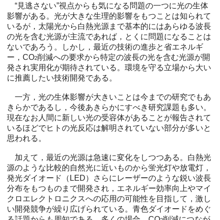
“見逃さない”視点からも気になる問題の一つに光の生体
影響がある。光が大きな生理的影響をもつことは知られて
いるが，太陽光から白熱光源まで基本的にはあらゆる波長
の光を含む光源が主流であれば，とくに問題になることは
ないであろう。しかし，最近の技術の進歩と省エネルギ
ー，CO
削減への要求から特定の波長の光を含む光源が開
2
発され実用化が期待されている。環境を守る立場から大い
に推薦したい技術開発である。
一方，光の生体影響が大きいことは今までの研究でもあ
きらかであるし，今後あきらかにすべき研究課題も多い。
現在なお人間に新しい光の受容体があることが報告されて
いるほどでヒトの光反応は解明されていない部分が多いと
思われる。
加えて，最近の光源は急速に変化をしつつある。白熱光
源のような比較的自然光に近いものから蛍光灯や放電灯，
発光ダイオード（LED）さらにレーザーのような鋭い波長
分布をもつものまで開発され，エネルギー効率向上やマイ
クロエレクトロニクスへの応用の可能性を目指して，激し
い開発競争が繰り広げられている。青色ダイオードをめぐ
る話題からも周知である。多くの場合，CO
削減につなが