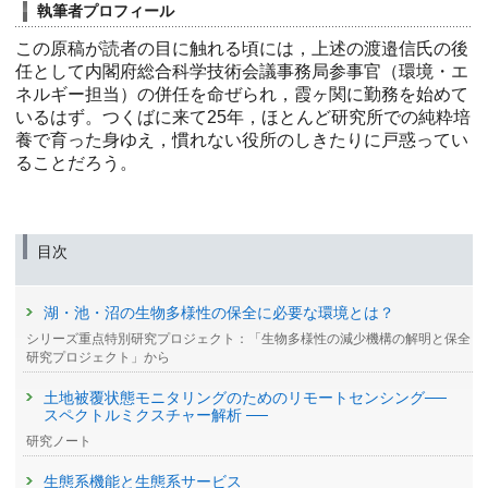
執筆者プロフィール
この原稿が読者の目に触れる頃には，上述の渡邉信氏の後
任として内閣府総合科学技術会議事務局参事官（環境・エ
ネルギー担当）の併任を命ぜられ，霞ヶ関に勤務を始めて
いるはず。つくばに来て25年，ほとんど研究所での純粋培
養で育った身ゆえ，慣れない役所のしきたりに戸惑ってい
ることだろう。
目次
湖・池・沼の生物多様性の保全に必要な環境とは？
シリーズ重点特別研究プロジェクト：「生物多様性の減少機構の解明と保全
研究プロジェクト」から
土地被覆状態モニタリングのためのリモートセンシング──
スペクトルミクスチャー解析 ──
研究ノート
生態系機能と生態系サービス