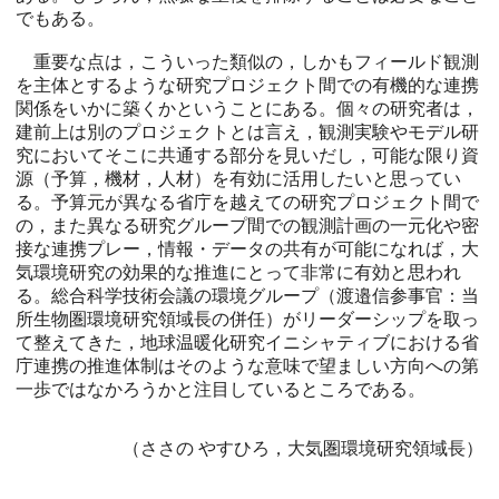
でもある。
重要な点は，こういった類似の，しかもフィールド観測
を主体とするような研究プロジェクト間での有機的な連携
関係をいかに築くかということにある。個々の研究者は，
建前上は別のプロジェクトとは言え，観測実験やモデル研
究においてそこに共通する部分を見いだし，可能な限り資
源（予算，機材，人材）を有効に活用したいと思ってい
る。予算元が異なる省庁を越えての研究プロジェクト間で
の，また異なる研究グループ間での観測計画の一元化や密
接な連携プレー，情報・データの共有が可能になれば，大
気環境研究の効果的な推進にとって非常に有効と思われ
る。総合科学技術会議の環境グループ（渡邉信参事官：当
所生物圏環境研究領域長の併任）がリーダーシップを取っ
て整えてきた，地球温暖化研究イニシャティブにおける省
庁連携の推進体制はそのような意味で望ましい方向への第
一歩ではなかろうかと注目しているところである。
（ささの やすひろ，大気圏環境研究領域長）