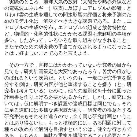
実際のところ，地球大気の放射（太陽光や熱赤外線など
の電磁波エネルギー）収支に及ぼすエアロゾルの影響，と
りわけ雲の生成を通しての間接影響の評価と将来予測のた
めのモデル化は，解決すべき大きな課題である。また，エ
アロゾルの生成や分布，エアロゾルの組成と放射特性な
ど，物理的・化学的性状にかかわる課題も未解明の事項が
多い。したがって，いろいろな取り組みがなされること，
またそのための研究費の手当てがなされるようになったこ
とは，好ましいことであると言えよう。
その一方で，直接にはかかわっていない研究者の目から
見ても，研究計画策定も大変であったろう，苦労の痕がし
のばれるという次第だ。というのも，一般に研究予算を配
分する側は，研究内容が他と重複することを嫌う（と，研
究者は考えている）ために，他との差別化を十分に図った
計画書を作り上げる必要があるからだ。しかし，研究にお
いては，仮に解明すべき課題や達成目標は同じでも，それ
に至る道筋には多様な選択肢があり，研究者の得意とする
研究手法もそれぞれ違うので，全く同じ研究計画というこ
とはあり得ないし，もっと積極的には，ある問題に対して
種々の攻め方で解明を目指すというのは，健全な行き方で
ある。もちろん，無駄な重複を排除することは必要なこと