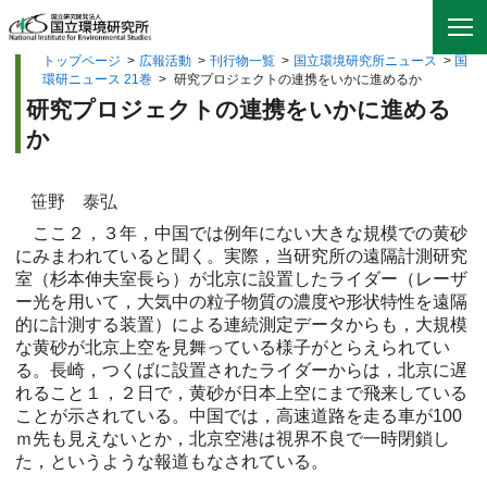
トップページ
>
広報活動
>
刊行物一覧
>
国立環境研究所ニュース
>
国
環研ニュース 21巻
>
研究プロジェクトの連携をいかに進めるか
研究プロジェクトの連携をいかに進める
か
笹野 泰弘
ここ２，３年，中国では例年にない大きな規模での黄砂
にみまわれていると聞く。実際，当研究所の遠隔計測研究
室（杉本伸夫室長ら）が北京に設置したライダー（レーザ
ー光を用いて，大気中の粒子物質の濃度や形状特性を遠隔
的に計測する装置）による連続測定データからも，大規模
な黄砂が北京上空を見舞っている様子がとらえられてい
る。長崎，つくばに設置されたライダーからは，北京に遅
れること１，２日で，黄砂が日本上空にまで飛来している
ことが示されている。中国では，高速道路を走る車が100
ｍ先も見えないとか，北京空港は視界不良で一時閉鎖し
た，というような報道もなされている。