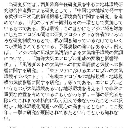
当研究所では，西川雅高主任研究員を中心に地球環境研
究総合推進費による研究として，「中国北東地域で発生す
る黄砂の三次元的輸送機構と環境負荷に関する研究」を進
めている。上記のライダー観測もその一環として実施して
いるものである。実は最近，このほかにもアジア域を対象
にしたエアロゾル関連の研究プロジェクトが各省のいろい
ろな研究制度のもとで，私が聞き知っているだけでもいく
つか実施されてきている。予算規模の違いはあるが，例え
ば，「アジア域の広域大気汚染による大気粒子環境の変調
について」，「海洋大気エアロゾル組成の変動と影響評
価」，「風送ダストの大気中への供給量評価と気候への影
響に関する研究」，「東アジアにおけるエアロゾルの大気
環境インパクト」，「有機エアロゾルの地域規模・地球規
模の気候影響に関する研究」，等々である。エアロゾルと
いうものが大気環境あるいは地球環境を考える上で非常に
重要な位置を占めているにもかかわらず，一部の研究者を
除いてこれまで本格的に取り組んで来なかったことへの反
動か，地球温暖化問題への関心の高まりとともに，ここ数
年，一挙に研究が展開されてきたということかも知れな
い。