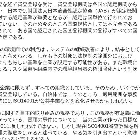
を経て審査登録を受け，審査登録機関は各国の認定機関から
い。日本では財団法人日本適合性認定協会（JAB）が認定機関
対する認定基準が重要となるが，認定は国単位で行われてお
ていない。そのため今のところ国際規格としては不完全である
されて，ある国で認定された審査登録機関の登録がすべての国
予定である。
ことの環境面での利点は，システムの継続改善により，結果として
とと考えられる。しかもその対象は法規制の範囲外におよび，
よりも厳しい基準を企業が設定する可能性がある。また環境に
よるリスク回避や組織内での環境担当者の権限強化という副次
象を企業に限らず，すべての組織としている。そのため，いくつか
審査登録している。自治体では，今のところ，適用範囲を事務
にはISO14001が公共事業などを変化させるかもしれない。
環境に関する自主的取り組みの規格であり，この規格が有意義に働
かっている。冒頭の事件については，当の企業が作った目標な
001に反したわけではない。しかし現在ISO14001審査登録を解
理の徹底をはかると述べている。やる気を引き出すという意味
立っていると言えるだろう。