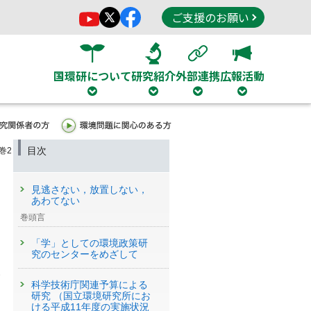
ご支援のお願い
国環研について
研究紹介
外部連携
広報活動
目次
9巻2
見逃さない，放置しない，
あわてない
巻頭言
「学」としての環境政策研
究のセンターをめざして
い
科学技術庁関連予算による
研究 （国立環境研究所にお
ける平成11年度の実施状況