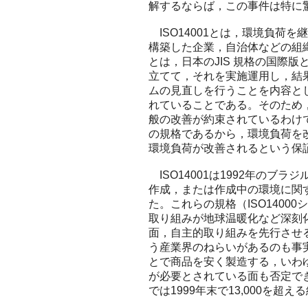
解するならば，この事件は特に
ISO14001とは，環境負荷
構築した企業，自治体などの組
とは，日本のJIS 規格の国際
立てて，それを実施運用し，結
ムの見直しを行うことを内容と
れていることである。そのため
般の改善が約束されているわけで
の規格であるから，環境負荷を
環境負荷が改善されるという保
ISO14001は1992年のブ
作成，または作成中の環境に関す
た。これらの規格（ISO140
取り組みが地球温暖化など深刻
面，自主的取り組みを先行させ
う産業界のねらいがあるのも事
とで商品を安く製造する，いわ
が必要とされている面も否定でき
では1999年末で13,000を超