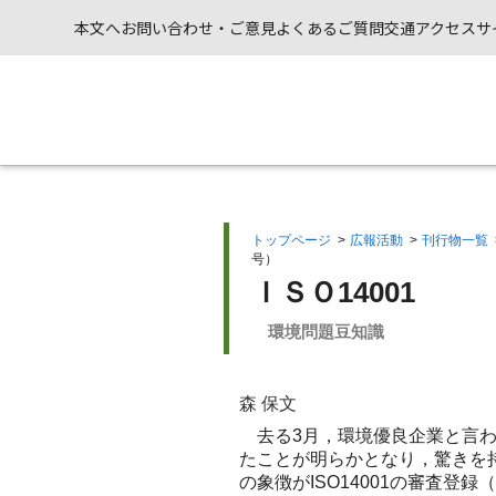
本文へ
お問い合わせ・ご意見
よくあるご質問
交通アクセス
サ
トップページ
>
広報活動
>
刊行物一覧
号）
ＩＳＯ14001
環境問題豆知識
森 保文
去る3月，環境優良企業と言わ
たことが明らかとなり，驚きを
の象徴がISO14001の審査登