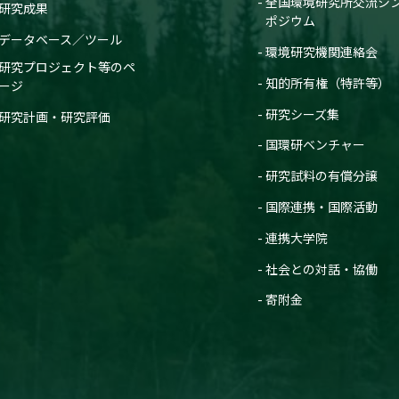
全国環境研究所交流シ
研究成果
ポジウム
データベース／ツール
環境研究機関連絡会
研究プロジェクト等のペ
知的所有権（特許等）
ージ
研究シーズ集
研究計画・研究評価
国環研ベンチャー
研究試料の有償分譲
国際連携・国際活動
連携大学院
社会との対話・協働
寄附金