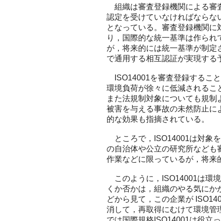
組織は審査登録機関による審査
認定を受けていなければならな
となっている。審査登録機関に
り，国際的な統一基準は作られ
が，将来的には統一基準が制定
で通用する相互認証が実現する
ISO14001を審査登録する
環境負荷が徐々に低減されるこ
また法規制対象についても規制
被害を与える事故の未然防止に
的な効果も指摘されている。
ところで，ISO14001は対
の自治体や公立の研究所なども
作業などに限っているが，将来的
このように，ISO14001は
くか否かは，組織のやる気にか
どから見て，この企業が ISO14
消して，再取得にむけて環境管
では国際規格ISO14001は役