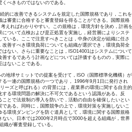
驚くべきものではないのである。
を継続的に改善できるシステムを規定した国際規格であり，これを
織は審査に合格すると審査登録を得ることができる。国際規格
版と考えればわかりやすい。この規格は，環境方針を決め，計画
果について点検および是正処置を実施し，経営層によりシステ
している。ここで注意すべきことは，中身の決定が組織に任さ
，改善すべき環境負荷についても組織が選択でき，環境負荷全
はない。さらに重要なことは，ISO14001はシステムについて
改善するであろう計画などについては評価するものの，実際に
証はないことである。
ラジルの地球サミットでの提案を受けて，ISO（国際標準化機構）が
る一連の国際規格の一つであり， 1996年9月1日に発行され
00シリーズと呼ばれる）の背景には，産業界の環境に関する自主的
化する環境問題の解決に不可欠であるという認識がある。反
ることで法規制の導入を防いで，活動の自由を確保したいとい
実である。同時に，国際競争の上で，環境対策を実施しないこ
ゆる環境ダンピングを防ぐ道具として，環境に関する国際規格
ない。日本では2000年2月時点で3000を超える組織が，世界
える組織が審査登録している。