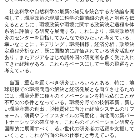
社会科学や自然科学の最新の知見を統合する方法論を開
発して，環境政策の現場に科学の最前線の含意と洞察を伝
えるとともに，環境政策や環境に関する政策決定過程を体
系的に評価する研究を展開する。これにより，環境政策研
究のセンターを目指してみんなで歩みたいと考えている。
幸いなことに，モデリング，環境指標，経済分析，政策決
定過程分析など，既に国際的に評価されている研究活動が
あり，またアジアをはじめ諸外国の研究者を多く受け入れ
てきた経験がある。これらをベースにして一層の飛躍をと
考えている。
当面，重点を置くべき研究はいろいろとある。特に，地
球規模での環境問題の解決と経済発展とを両立させるため
には，環境分野に種々のイノベーションを持ち込むことが
不可欠の条件となっている。環境分野での技術革新，新し
い環境産業の創出，脱物質化に向けた経済システムのリフ
ォーム，消費やライフスタイルの高度化，南北間の新パー
トナーシップの確立等々。これらのイノベーション研究を
国際的に展開すべく，若い世代の研究者の活躍を支援して
いくこと，これが当面の私の仕事だと考えている。