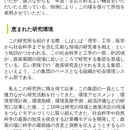
いたが，微力ながらも「年貢」をおさめるよい機会をいた
だいたと思っている。恒例により，この場を借りて所信を
表明させていただく。
恵まれた研究環境
この研究所を紹介する際，しばしば「理学，工学，医学
から社会科学までを含む広範な領域の研究者を抱え」とい
う枕詞がつかわれる。この社会科学と工学の一部，約20名
が，政策展開の現場に近いところで研究する集団を形成し
ている。広い意味での「政策研究及びそれを支える集団」
といえよう。この集団のベースとなる組織が社会環境シス
テム部である。
私もこの研究所に職を得て以来，この集団の一員として
微力ながら研究活動を行ってきた。環境アセスメント，環
境管理計画，環境指標，環境長期予測，経済評価などの研
究に従事した後，ここ10年は研究の現場と政策決定の現場
をつなぐモデルづくりに取り組んできた。社会科学や自然
科学の最新の知見を統合する計算機モデルを開発して，政
策の場に科学の最前線の含意と洞察を伝えようとするもの