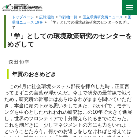
トップページ
>
広報活動
>
刊行物一覧
>
国立環境研究所ニュース
>
国
環研ニュース 19巻
>
「学」としての環境政策研究のセンターをめざし
て
「学」としての環境政策研究のセンターを
めざして
森田 恒幸
年貢のおさめどき
この4月に社会環境システム部長を拝命した時，正直言
ってまずこの言葉が浮かんだ。今まで研究の最前線で戦う
ため，研究所の幹部にはあらゆるわがままを聞いていただ
き，本当に頭の下がる思いをしてきた。おかげで，モデリ
ングを中心としたわれわれの研究はこの10年で大きく進展
し，世界のフロンティアで十分耐えられるまでになった。
これを潮どきに，少しマネジメントの方にも力をいれよ，
ということだろう。何かのお返しをしなければと考えては