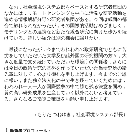
なお，社会環境システム部をベースとする研究者集団の
なかには，リモートセンシングを中心に活発な研究活動を
進める情報解析分野の研究者集団がある。今回は紙面の都
合で触れられなかったが，その国際的活動はめざましく，
モデリングとの連携など新たな総合研究に向けた歩みを続
けている。詳しい紹介は別の機会に譲りたい。
最後になったが，今までわれわれの政策研究でともに苦
労をしていただいた大学及び諸外国の研究機関の方々，大
きな度量で支え続けていただいた環境庁の関係者，さらに
は今日の政策研究の基盤を作っていただいた当研究所の諸
先輩に対して，心より御礼を申し上げます。今までのご恩
に報い，また独立法人化の中で生き残っていくためには，
われわれ一人一人が国際競争の中で勝ち残る決意を固め，
質の高い研究成果を生産していく以外にないと考えてい
る。さらなるご指導ご鞭撻をお願い申し上げます。
（もりた つねゆき，社会環境システム部長）
執筆者プロフィール：