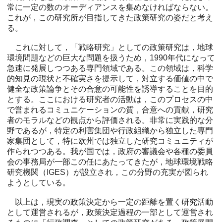
常に一定の数のオーディアンスを集めなければならない。
これが，この研究所が目指してきた政策研究の姿だと考え
る。
これに対して，「戦略研究」としての政策研究は，地球
環境問題などの巨大な問題を扱うため，1990年代になって
急速に発展しつつある専門領域である。この領域は，科学
的知見の現状と不確実さを提示して，対立する価値の中で
健全な政策論争とその合意の可能性を誘導することを目的
とする。ここにおける研究者の活動は，このプロセスの中
で営まれるコミュニケーションの質，合意への貢献，研究
者のモラルなどの観点から評価される。非常に実践的な分
野であるが，特定の利害集団や行政組織から独立した専門
家集団として，特に欧州では独立した研究コミュニティが
作られつつある。我が国では，政府の審議会や各種の委員
会の事務局が一部この任にあたってきたが，地球環境戦略
研究機関（IGES）が設立され，この分野の充実が図られ
ようとしている。
以上は，現実の政策決定から一定の距離を置く研究活動
として運営されるが，政策決定過程の一部として運営され