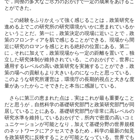
で，同僚の多大なご尽力のおかげで一定の成果をあげるこ
とができた。
この経験をふりかえって強く感じることは，政策研究を
進める上でこの研究所の研究環境がいかに恵まれているか
ということだ。第一に，政策決定の現場に近いことで，政
策のフロンティアを肌で感じることができる。現場から間
近に研究のロマンを感じとれる絶好の位置にある。第二
に，それに加えて，政策現場から一定の距離を置いて，独
立した研究体制が維持されている。このおかげで，世界に
通用するレベルの高い政策研究を実施することができ，政
策の場への貢献もより大きいものになったと思っている。
このような研究所運営は，環境庁の長期的視点と大きな度
量があったからこそできたと本当に感謝している。
さらに第三の恵まれた点は，実はこれが最も重要なこと
だと思うが，自然科学の基礎研究部門と政策研究部門が同
居していることにある。基礎研究部門が非常に高レベルの
研究水準を維持しているおかげで，所内で密度の高いコミ
ュニケーションが可能となり，加えて基礎分野の世界規模
のネットワークにアクセスできるため，科学の最新の知見
を政策研究に反映することが可能となっている。世界でも