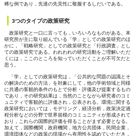
稀な例であり，先達の先見性に敬服するしだいである。
3つのタイプの政策研究
政策研究と一口に言っても，いろいろなものがある。本
研究所が主に取り組んでいる「学」としての政策研究のほ
かに，「戦略研究」としての政策研究と「行政調査」とし
ての政策研究である。われわれの研究活動をご理解いただ
くには，ここのところを知っていただくことが不可欠だと
思う。
「学」としての政策研究は，「公共的な問題の認識とそ
の解決のための方法」を対象にして，他の学術領域と同様
に共通の客観的条件のもとで分析・評価及び提案するもの
であり，その研究結果は，当然のことながら研究者のコミ
ュニティで客観的に評価され，公表される。環境に関する
政策研究においては，モデリング，経済分析，政策決定過
程分析などの分野で世界規模のコミュニティが形成されて
おり，これらの国際的評価を得ることがまず必要となる。
加えて，国際機関，政府機関，地方公共団体，民間企業，
環境団体などの政策の現場から有用性を認めていただき，