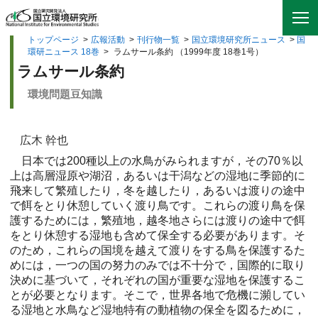
トップページ
>
広報活動
>
刊行物一覧
>
国立環境研究所ニュース
>
国
環研ニュース 18巻
>
ラムサール条約 （1999年度 18巻1号）
ラムサール条約
環境問題豆知識
広木 幹也
日本では200種以上の水鳥がみられますが，その70％以
上は高層湿原や湖沼，あるいは干潟などの湿地に季節的に
飛来して繁殖したり，冬を越したり，あるいは渡りの途中
で餌をとり休憩していく渡り鳥です。これらの渡り鳥を保
護するためには，繁殖地，越冬地さらには渡りの途中で餌
をとり休憩する湿地も含めて保全する必要があります。そ
のため，これらの国境を越えて渡りをする鳥を保護するた
めには，一つの国の努力のみでは不十分で，国際的に取り
決めに基づいて，それぞれの国が重要な湿地を保護するこ
とが必要となります。そこで，世界各地で危機に瀕してい
る湿地と水鳥など湿地特有の動植物の保全を図るために，