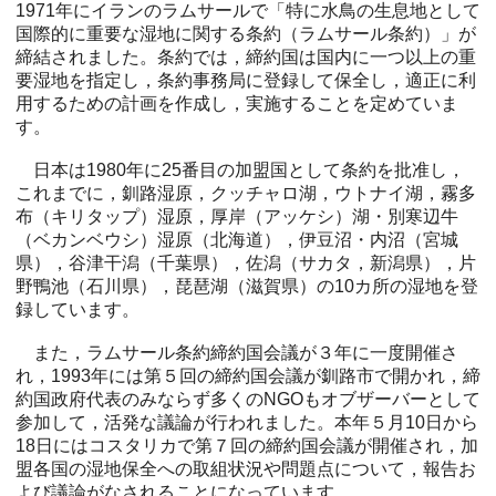
1971年にイランのラムサールで「特に水鳥の生息地として
国際的に重要な湿地に関する条約（ラムサール条約）」が
締結されました。条約では，締約国は国内に一つ以上の重
要湿地を指定し，条約事務局に登録して保全し，適正に利
用するための計画を作成し，実施することを定めていま
す。
日本は1980年に25番目の加盟国として条約を批准し，
これまでに，釧路湿原，クッチャロ湖，ウトナイ湖，霧多
布（キリタップ）湿原，厚岸（アッケシ）湖・別寒辺牛
（ベカンベウシ）湿原（北海道），伊豆沼・内沼（宮城
県），谷津干潟（千葉県），佐潟（サカタ，新潟県），片
野鴨池（石川県），琵琶湖（滋賀県）の10カ所の湿地を登
録しています。
また，ラムサール条約締約国会議が３年に一度開催さ
れ，1993年には第５回の締約国会議が釧路市で開かれ，締
約国政府代表のみならず多くのNGOもオブザーバーとして
参加して，活発な議論が行われました。本年５月10日から
18日にはコスタリカで第７回の締約国会議が開催され，加
盟各国の湿地保全への取組状況や問題点について，報告お
よび議論がなされることになっています。