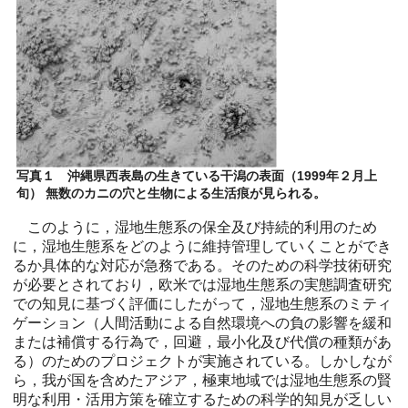
写真１ 沖縄県西表島の生きている干潟の表面（1999年２月上
旬） 無数のカニの穴と生物による生活痕が見られる。
このように，湿地生態系の保全及び持続的利用のため
に，湿地生態系をどのように維持管理していくことができ
るか具体的な対応が急務である。そのための科学技術研究
が必要とされており，欧米では湿地生態系の実態調査研究
での知見に基づく評価にしたがって，湿地生態系のミティ
ゲーション（人間活動による自然環境への負の影響を緩和
または補償する行為で，回避，最小化及び代償の種類があ
る）のためのプロジェクトが実施されている。しかしなが
ら，我が国を含めたアジア，極東地域では湿地生態系の賢
明な利用・活用方策を確立するための科学的知見が乏しい