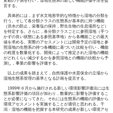
変動の予測を行い，湿地生態系の新しい機能評価手法を提
言する。
具体的には，まず水文地形学的な特徴から湿地の分類を
行う。そして各分類クラスの生態系が基本的に持つ機能
（洪水の防止，栄養塩の保持，野生生物の生息場所など）
を特定する。さらに，各分類クラスごとに参照湿地（手つ
かずの良い状態にある参照基準地）から各機能ごとの最大
値を求める。実際のアセスメントには開発予定の湿地と参
照湿地の生態系の持つ各機能に基づいた比較を行い，機能
の程度を数量化する。開発によって推定された湿地の機能
がどれくらい減少するかを参照湿地との機能の比較から予
測し，事業の影響を評価する。
以上の成果を踏まえて，自然保護や水質保全の立場から
湿地生態系管理の基準となる計画を提言する。
1999年６月から施行される新しい環境影響評価法には生
態系影響評価の項目が加わり，数量的に影響を評価するこ
とが必要になってきた。それには生態系の機能の評価から
環境アセスメントを実施することが適切と思われる。干
潟・湿地の機能を把握する本研究の成果が新しい環境アセ