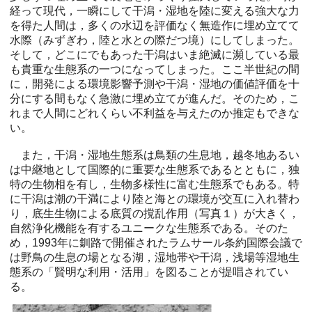
経って現代，一瞬にして干潟・湿地を陸に変える強大な力
を得た人間は，多くの水辺を評価なく無造作に埋め立てて
水際（みずぎわ，陸と水との際だつ境）にしてしまった。
そして，どこにでもあった干潟はいま絶滅に瀕している最
も貴重な生態系の一つになってしまった。ここ半世紀の間
に，開発による環境影響予測や干潟・湿地の価値評価を十
分にする間もなく急激に埋め立てが進んだ。そのため，こ
れまで人間にどれくらい不利益を与えたのか推定もできな
い。
また，干潟・湿地生態系は鳥類の生息地，越冬地あるい
は中継地として国際的に重要な生態系であるとともに，独
特の生物相を有し，生物多様性に富む生態系でもある。特
に干潟は潮の干満により陸と海との環境が交互に入れ替わ
り，底生生物による底質の撹乱作用（写真１）が大きく，
自然浄化機能を有するユニークな生態系である。そのた
め，1993年に釧路で開催されたラムサール条約国際会議で
は野鳥の生息の場となる湖，湿地帯や干潟，浅場等湿地生
態系の「賢明な利用・活用」を図ることが提唱されてい
る。