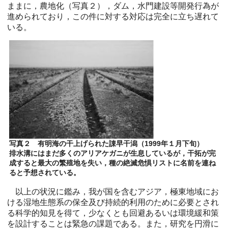
ままに，農地化（写真２），ダム，水門建設等開発行為が
進められており，この件に対する対応は完全に立ち遅れて
いる。
写真２ 有明海の干上げられた諌早干潟（1999年１月下旬）
排水溝にはまだ多くのアリアケガニが生息しているが，干拓が完
成すると最大の繁殖地を失い，種の絶滅危惧リストに名前を連ね
ると予想されている。
以上の状況に鑑み，我が国を含むアジア，極東地域にお
ける湿地生態系の保全及び持続的利用のために必要とされ
る科学的知見を得て，少なくとも回避あるいは環境緩和策
を設計することは緊急の課題である。また，研究を円滑に