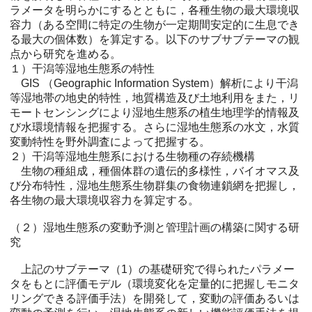
ラメータを明らかにするとともに，各種生物の最大環境収
容力（ある空間に特定の生物が一定期間安定的に生息でき
る最大の個体数）を算定する。以下のサブサブテーマの観
点から研究を進める。
１）干潟等湿地生態系の特性
GIS （Geographic Information System）解析により干潟
等湿地帯の地史的特性，地質構造及び土地利用をまた，リ
モートセンシングにより湿地生態系の植生地理学的情報及
び水環境情報を把握する。さらに湿地生態系の水文，水質
変動特性を野外調査によって把握する。
２）干潟等湿地生態系における生物種の存続機構
生物の種組成，種個体群の遺伝的多様性，バイオマス及
び分布特性，湿地生態系生物群集の食物連鎖網を把握し，
各生物の最大環境収容力を算定する。
（２）湿地生態系の変動予測と管理計画の構築に関する研
究
上記のサブテーマ（1）の基礎研究で得られたパラメー
タをもとに評価モデル（環境変化を定量的に把握しモニタ
リングできる評価手法）を開発して，変動の評価あるいは