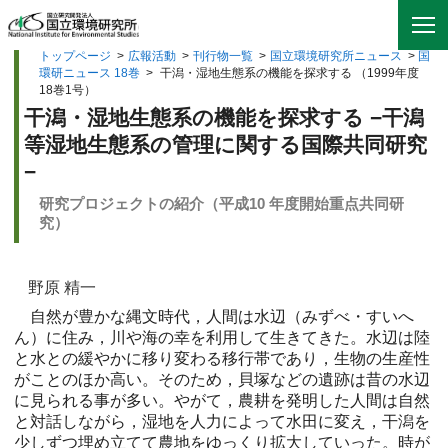
トップページ
>
広報活動
>
刊行物一覧
>
国立環境研究所ニュース
>
国
環研ニュース 18巻
>
干潟・湿地生態系の機能を探求する （1999年度
18巻1号）
干潟・湿地生態系の機能を探求する −干潟
等湿地生態系の管理に関する国際共同研究
−
研究プロジェクトの紹介（平成10 年度開始重点共同研
究）
野原 精一
自然が豊かな縄文時代，人間は水辺（みずべ・すいへ
ん）に住み，川や海の幸を利用して生きてきた。水辺は陸
と水との緩やかに移り変わる移行帯であり，生物の生産性
がことのほか高い。そのため，貝塚などの遺跡は昔の水辺
に見られる事が多い。やがて，農耕を発明した人間は自然
と対話しながら，湿地を人力によって水田に変え，干潟を
少しずつ埋め立てて農地をゆっくり拡大していった。時が