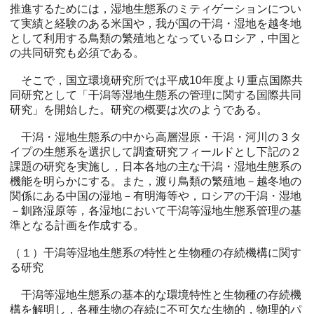
推進するためには，湿地生態系のミティゲーションについ
て実績と経験のある米国や，我が国の干潟・湿地を越冬地
として利用する鳥類の繁殖地となっているロシア，中国と
の共同研究も必須である。
そこで，国立環境研究所では平成10年度より重点国際共
同研究として「干潟等湿地生態系の管理に関する国際共同
研究」を開始した。研究の概要は次のようである。
干潟・湿地生態系の中から高層湿原・干潟・河川の３タ
イプの生態系を選択して調査研究フィールドとし下記の２
課題の研究を実施し，日本各地の主な干潟・湿地生態系の
機能を明らかにする。また，渡り鳥類の繁殖地－越冬地の
関係にある中国の湿地－有明海等や，ロシアの干潟・湿地
－釧路湿原等，各湿地において干潟等湿地生態系管理の基
準となる計画を作成する。
（１）干潟等湿地生態系の特性と生物種の存続機構に関す
る研究
干潟等湿地生態系の基本的な環境特性と生物種の存続機
構を解明し，各種生物の存続に不可欠な生物的，物理的パ