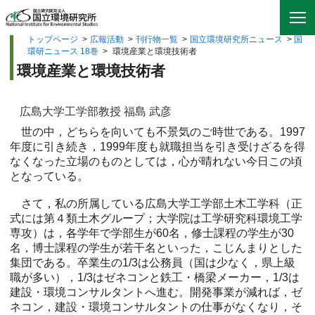
トップページ
>
広報活動
>
刊行物一覧
>
国立環境研究所ニュース
>
国
環研ニュース 18巻
>
環境産業と環境技術者
環境産業と環境技術者
広島大学工学部教授 福島 武彦
世の中，どちらを向いても不景気のご時世である。1997
年度に引き続き，1999年度も就職担当を引き受けざるを得
なくなった立場のものとしては，心が晴れない今日この頃
となっている。
さて，私の所属している広島大学工学部土木工学科（正
式には第４類土木グループ；大学院は工学研究科環境工学
専攻）は，各学年で学部生が60名，修士課程の学生が30
名，博士課程の学生が若干名といった，こじんまりとした
集団である。卒業生の1/3は公務員（国は少なく，県上級
職が多い），1/3はゼネコンと鉄工・橋梁メーカー，1/3は
建設・環境コンサルタントへ進む。開発事業が減れば，ゼ
ネコン，建設・環境コンサルタントの仕事がなくなり，そ