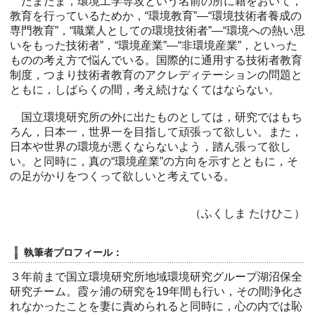
たまたま，環境工学専攻という名前の所に籍をおいて，
教育を行っているためか，“環境教育”—“環境技術者養成の
専門教育”，“職業人としての環境技術者”—“環境への熱い思
いをもった技術者”，“環境産業”—“非環境産業”，といった
ものの考え方で悩んでいる。国際的に通用する技術者教育
制度，つまり技術者教育のアクレディテーションの問題と
ともに，しばらくの間，考え続けなくてはならない。
国立環境研究所の外に出たものとしては，研究ではもち
ろん，日本一，世界一を目指して頑張って欲しい。また，
日本や世界の環境が悪くならないよう，踏ん張って欲し
い。と同時に，真の“環境産業”の方向を示すとともに，そ
の足がかりをつくって欲しいと考えている。
（ふくしま たけひこ）
執筆者プロフィール：
３年前まで国立環境研究所地域環境研究グループ湖沼保全
研究チーム。霞ヶ浦の研究を19年間も行い，その間浄化さ
れなかったことを妻に責められると同時に，心の内では恥