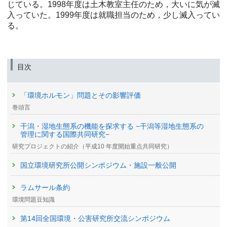
じている。1998年度は土木教室主任のため，大いに気が滅
入っていた。1999年度は就職担当のため，少し滅入ってい
る。
目次
「環境ホルモン」問題とその影響評価
巻頭言
干潟・湿地生態系の機能を探求する −干潟等湿地生態系の
管理に関する国際共同研究−
研究プロジェクトの紹介（平成10 年度開始重点共同研究）
国立環境研究所公開シンポジウム・施設一般公開
ラムサール条約
環境問題豆知識
第14回全国環境・公害研究所交流シンポジウム