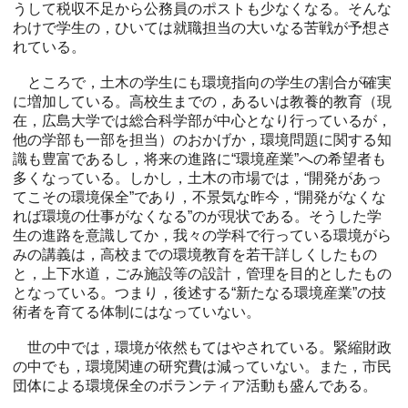
うして税収不足から公務員のポストも少なくなる。そんな
わけで学生の，ひいては就職担当の大いなる苦戦が予想さ
れている。
ところで，土木の学生にも環境指向の学生の割合が確実
に増加している。高校生までの，あるいは教養的教育（現
在，広島大学では総合科学部が中心となり行っているが，
他の学部も一部を担当）のおかげか，環境問題に関する知
識も豊富であるし，将来の進路に“環境産業”への希望者も
多くなっている。しかし，土木の市場では，“開発があっ
てこその環境保全”であり，不景気な昨今，“開発がなくな
れば環境の仕事がなくなる”のが現状である。そうした学
生の進路を意識してか，我々の学科で行っている環境がら
みの講義は，高校までの環境教育を若干詳しくしたもの
と，上下水道，ごみ施設等の設計，管理を目的としたもの
となっている。つまり，後述する“新たなる環境産業”の技
術者を育てる体制にはなっていない。
世の中では，環境が依然もてはやされている。緊縮財政
の中でも，環境関連の研究費は減っていない。また，市民
団体による環境保全のボランティア活動も盛んである。