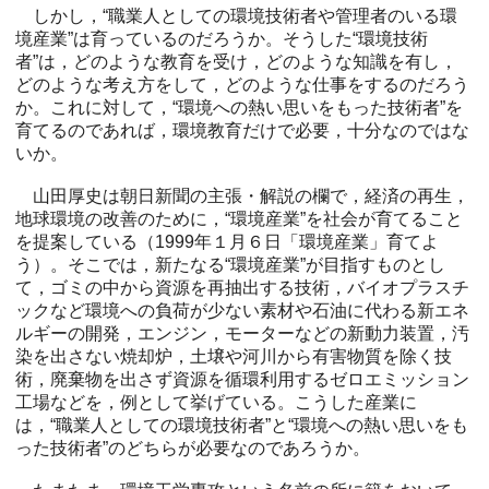
しかし，“職業人としての環境技術者や管理者のいる環
境産業”は育っているのだろうか。そうした“環境技術
者”は，どのような教育を受け，どのような知識を有し，
どのような考え方をして，どのような仕事をするのだろう
か。これに対して，“環境への熱い思いをもった技術者”を
育てるのであれば，環境教育だけで必要，十分なのではな
いか。
山田厚史は朝日新聞の主張・解説の欄で，経済の再生，
地球環境の改善のために，“環境産業”を社会が育てること
を提案している（1999年１月６日「環境産業」育てよ
う）。そこでは，新たなる“環境産業”が目指すものとし
て，ゴミの中から資源を再抽出する技術，バイオプラスチ
ックなど環境への負荷が少ない素材や石油に代わる新エネ
ルギーの開発，エンジン，モーターなどの新動力装置，汚
染を出さない焼却炉，土壌や河川から有害物質を除く技
術，廃棄物を出さず資源を循環利用するゼロエミッション
工場などを，例として挙げている。こうした産業に
は，“職業人としての環境技術者”と“環境への熱い思いをも
った技術者”のどちらが必要なのであろうか。