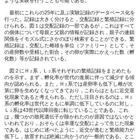
ような実験を行うことも可能である。
最初にこれらの25年に及ぶ実験記録のデータベース化を
行った。記録は大きく分けると，交配記録と繁殖記録に分
けられる。図１は交配記録の一部であるが，これはすべて
の個体について母親と父親の情報が記録され，親子の連鎖
関係をイモズル式にさかのぼり検索することができる。繁
殖記録は，交配した雌雄を単位（ファミリー）として，そ
の産卵数や受精した割合，その卵が実際にかえった数（孵
化数）等が記録されている。
図２にＨ
系，Ｌ
系それぞれの繁殖記録をまとめたも
２
２
のを示す。まず，孵化率が世代の進展に伴って減少する傾
向が認められる。また，Ｈ
系では産卵率も低下し雌が次
２
第に卵を生めなくなってきており，これらはともに近交退
化現象であると考えられる。ただし注目されるのは，Ｈ
２
系の孵化率は世代とともに単調に低下しているのに対し，
Ｌ
系は43世代以降回復に転じていることである。これ
２
は，幾つかの致死遺伝子が除かれたのが原因ではないかと
いわれており，おそらくは幸運な交配によって生じた現象
である。はじめに述べたように，近交が進むと繁殖能力が
低下し，放置すれば絶滅に向かうのが一般的である。とこ