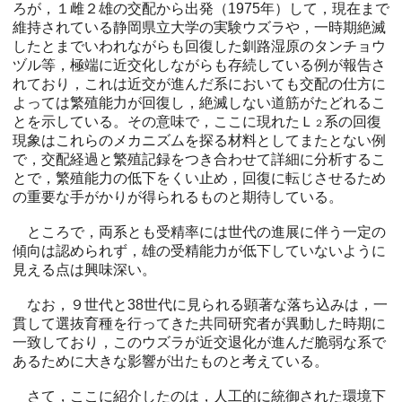
ろが，１雌２雄の交配から出発（1975年）して，現在まで
維持されている静岡県立大学の実験ウズラや，一時期絶滅
したとまでいわれながらも回復した釧路湿原のタンチョウ
ヅル等，極端に近交化しながらも存続している例が報告さ
れており，これは近交が進んだ系においても交配の仕方に
よっては繁殖能力が回復し，絶滅しない道筋がたどれるこ
とを示している。その意味で，ここに現れたＬ
系の回復
２
現象はこれらのメカニズムを探る材料としてまたとない例
で，交配経過と繁殖記録をつき合わせて詳細に分析するこ
とで，繁殖能力の低下をくい止め，回復に転じさせるため
の重要な手がかりが得られるものと期待している。
ところで，両系とも受精率には世代の進展に伴う一定の
傾向は認められず，雄の受精能力が低下していないように
見える点は興味深い。
なお，９世代と38世代に見られる顕著な落ち込みは，一
貫して選抜育種を行ってきた共同研究者が異動した時期に
一致しており，このウズラが近交退化が進んだ脆弱な系で
あるために大きな影響が出たものと考えている。
さて，ここに紹介したのは，人工的に統御された環境下