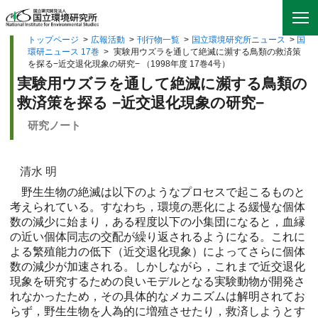
トップページ
>
広報活動
>
刊行物一覧
>
国立環境研究所ニュース
>
国
環研ニュース 17巻
>
実験用ウズラを通して絶滅に瀕する鳥類の救済策
を探る−近交退化現象の研究− （1998年度 17巻4号）
実験用ウズラを通して絶滅に瀕する鳥類の
救済策を探る −近交退化現象の研究−
研究ノート
清水 明
野生生物の絶滅は以下のようなプロセスで起こるものと
考えられている。すなわち，環境の悪化による緩慢な個体
数の減少に始まり，ある程度以下の小集団になると，血縁
の近い個体同志の交配が繰り返されるようになる。これに
よる繁殖能力の低下（近交退化現象）によってさらに個体
数の減少が加速される。しかしながら，これまで近交退化
現象を研究するための良いモデルとなる実験動物が開発さ
れなかったため，その具体的なメカニズムは解明されてお
らず，野生生物を人為的に増殖させたり，救済しようとす