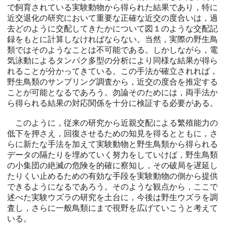
で飼育されている実験動物から得られた結果であり，特に
近交退化の研究において重要な正確な近交の度合いは，過
去どのように交配してきたかについて図１のような交配記
録をもとに計算しなければならない。当然，実際の野生鳥
類ではそのようなことは不可能である。しかしながら，電
気泳動によるタンパク多型の分析により同様な結果が得ら
れることが分かってきている。この手法が確立されれば，
野生鳥類のサンプリング調査から，近交の度合を推定する
ことが可能となるであろう。勿論そのためには，両手法か
ら得られる結果の対応関係を十分に検証する必要がある。
このように，従来の研究から近親交配による繁殖能力の
低下を押さえ，回復させるための知見を得るとともに，さ
らに新たな手法を加えて実験動物と野生鳥類から得られる
データの隔たりを埋めていく努力をしていけば，野生鳥類
の小集団の絶滅の危険を的確に察知し，その破局を遅延し
たりくい止めるための有効な手段を実験動物の側から提供
できるようになるであろう。そのような観点から，ここで
述べた実験ウズラの研究を土台に，今後は野生ウズラを調
査し，さらに一般鳥類にまで視野を広げていこうと考えて
いる。