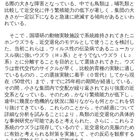
る際の大きな障害となっている。中でも鳥類は，哺乳類と
比較して近交化に伴う繁殖能力の低下が著しく，集団の大
きさが一定以下になると急速に絶滅する傾向があるといわ
れている。
そこで，国環研の動物実験施設で系統維持されてきたニ
ホンウズラを，近交退化のモデルとして使うことを検討し
た。当初これらは，ウィルス性の伝染病であるニューカッ
スル病に強いウズラ（Ｈ
系）とそうでないウズラ（Ｌ
２
２
系）とに分離することを目的として選抜されてきた。ウズ
ラは世代交代のサイクルが早く，比較的育種の実験に適し
ているものの，この選抜実験に着手（０世代）してから現
在（50世代）まで，すでに25年程の期間が経過している。
その間，小さな集団内で交配が繰り返されており強度の近
交系となっている。そのため，かなり繁殖能力が低下し，
途中に幾度か危機的な状況に陥りながらも何とかこれを切
り抜けてきている。これらのことから，その経過について
詳細な分析を試みることにより，鳥類の近交退化の具体的
な事例研究が可能であると考えられた。さらに，これら２
系統のウズラは現存しているので，近交退化の克服のため
に有効と考えられる対策を実施して，その反応を観察する