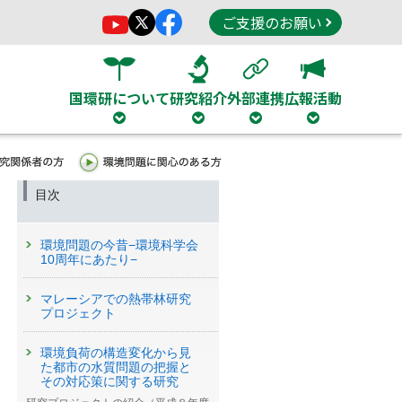
ご支援のお願い
国環研について
研究紹介
外部連携
広報活動
目次
環境問題の今昔−環境科学会
10周年にあたり−
マレーシアでの熱帯林研究
プロジェクト
環境負荷の構造変化から見
た都市の水質問題の把握と
その対応策に関する研究