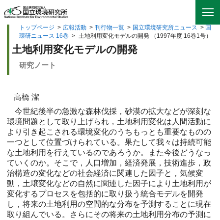
トップページ
>
広報活動
>
刊行物一覧
>
国立環境研究所ニュース
>
国
環研ニュース 16巻
>
土地利用変化モデルの開発 （1997年度 16巻1号）
土地利用変化モデルの開発
研究ノート
高橋 潔
今世紀後半の急激な森林伐採，砂漠の拡大などが深刻な
環境問題として取り上げられ，土地利用変化は人間活動に
より引き起こされる環境変化のうちもっとも重要なものの
一つとして位置づけられている。果たして我々は持続可能
な土地利用を行えているのであろうか。また今後どうなっ
ていくのか。そこで，人口増加，経済発展，技術進歩，政
治構造の変化などの社会経済に関連した因子と，気候変
動，土壌変化などの自然に関連した因子により土地利用が
変化するプロセスを包括的に取り扱う統合モデルを開発
し，将来の土地利用の空間的な分布を予測することに現在
取り組んでいる。さらにその将来の土地利用分布の予測に