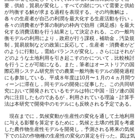
要，供給，貿易が変化し，すべての財について需要と供給
が均衡する解が求まる過程を表現する。その均衡解は，
各々の生産者が自己の利潤を最大化する生産活動を行い，
各々の消費者が予算の制約の枠内で効用（満足感）を最大
化する消費活動を行う結果として決定される。この一般均
衡モデルの利用により，政府が行う課税，補助金，汚染規
制，貿易規制などの政策に反応して，生産者・消費者がど
のように行動し，需給バランスが変化し，さらにはそれが
どのような土地利用を引き起こすのかについて，比較検討
を行うことが可能になる。また，筆者はオーストリアの国
際応用システム研究所での農業一般均衡モデルの開発過程
にも参加している。平成８年度は10月〜１月の４ヵ月間ウ
ィーンに滞在し，同モデルの開発に従事した。この共同研
究において開発されているモデルは特に中国・旧ソ連の国
内に注目したものであるが，利用されている理論・計算手
法は本研究で開発中のモデルにも反映される予定である。
現在までに，気候変動が生産性の変化を通して土地利用
に与える影響を算定するために，気候と土壌の性質を考慮
した農作物生産性モデルを開発し，予測される将来の気候
下での12の作物種の生産性の変化の算定を行った。図は気