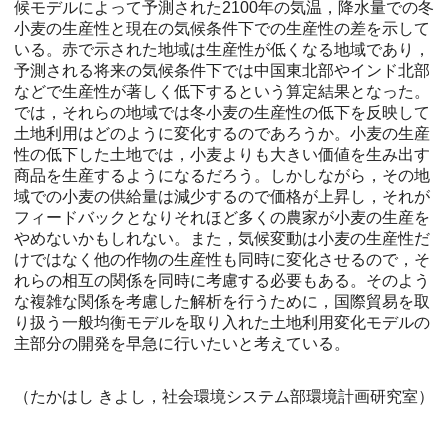
候モデルによって予測された2100年の気温，降水量での冬
小麦の生産性と現在の気候条件下での生産性の差を示して
いる。赤で示された地域は生産性が低くなる地域であり，
予測される将来の気候条件下では中国東北部やインド北部
などで生産性が著しく低下するという算定結果となった。
では，それらの地域では冬小麦の生産性の低下を反映して
土地利用はどのように変化するのであろうか。小麦の生産
性の低下した土地では，小麦よりも大きい価値を生み出す
商品を生産するようになるだろう。しかしながら，その地
域での小麦の供給量は減少するので価格が上昇し，それが
フィードバックとなりそれほど多くの農家が小麦の生産を
やめないかもしれない。また，気候変動は小麦の生産性だ
けではなく他の作物の生産性も同時に変化させるので，そ
れらの相互の関係を同時に考慮する必要もある。そのよう
な複雑な関係を考慮した解析を行うために，国際貿易を取
り扱う一般均衡モデルを取り入れた土地利用変化モデルの
主部分の開発を早急に行いたいと考えている。
（たかはし きよし，社会環境システム部環境計画研究室）