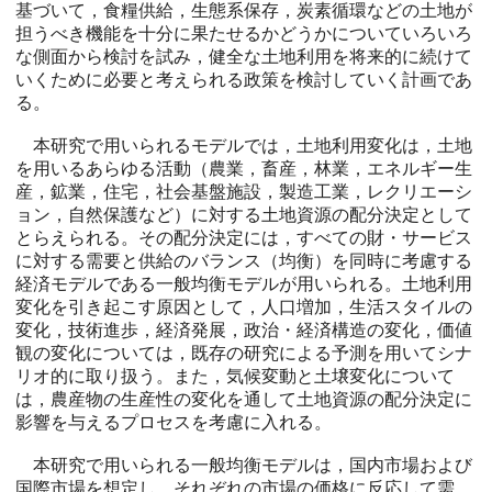
基づいて，食糧供給，生態系保存，炭素循環などの土地が
担うべき機能を十分に果たせるかどうかについていろいろ
な側面から検討を試み，健全な土地利用を将来的に続けて
いくために必要と考えられる政策を検討していく計画であ
る。
本研究で用いられるモデルでは，土地利用変化は，土地
を用いるあらゆる活動（農業，畜産，林業，エネルギー生
産，鉱業，住宅，社会基盤施設，製造工業，レクリエーシ
ョン，自然保護など）に対する土地資源の配分決定として
とらえられる。その配分決定には，すべての財・サービス
に対する需要と供給のバランス（均衡）を同時に考慮する
経済モデルである一般均衡モデルが用いられる。土地利用
変化を引き起こす原因として，人口増加，生活スタイルの
変化，技術進歩，経済発展，政治・経済構造の変化，価値
観の変化については，既存の研究による予測を用いてシナ
リオ的に取り扱う。また，気候変動と土壌変化について
は，農産物の生産性の変化を通して土地資源の配分決定に
影響を与えるプロセスを考慮に入れる。
本研究で用いられる一般均衡モデルは，国内市場および
国際市場を想定し，それぞれの市場の価格に反応して需