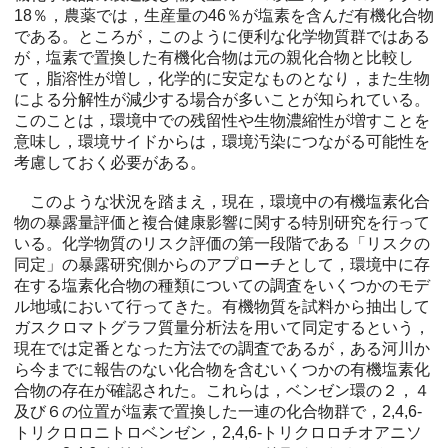
18％，農薬では，生産量の46％が塩素を含んだ有機化合物
である。ところが，このように便利な化学物質群ではある
が，塩素で置換した有機化合物は元の親化合物と比較し
て，脂溶性が増し，化学的に安定なものとなり，また生物
による分解性が減少する場合が多いことが知られている。
このことは，環境中での残留性や生物濃縮性が増すことを
意味し，環境サイドからは，環境汚染につながる可能性を
考慮しておく必要がある。
このような状況を踏まえ，現在，環境中の有機塩素化合
物の暴露量評価と複合健康影響に関する特別研究を行って
いる。化学物質のリスク評価の第一段階である「リスクの
同定」の暴露研究側からのアプローチとして，環境中に存
在する塩素化合物の種類についての調査をいくつかのモデ
ル地域において行ってきた。有機物質を試料から抽出して
ガスクロマトグラフ質量分析法を用いて同定するという，
現在では定番となった方法での調査であるが，ある河川か
ら今までに報告のない化合物を含むいくつかの有機塩素化
合物の存在が確認された。これらは，ベンゼン環の２，４
及び６の位置が塩素で置換した一連の化合物群で，2,4,6-
トリクロロニトロベンゼン，2,4,6-トリクロロチオアニソ