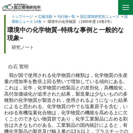
トップページ
>
広報活動
>
刊行物一覧
>
国立環境研究所ニュース
>
国
環研ニュース 14巻
>
環境中の化学物質 （1995年度 14巻2号）
環境中の化学物質−特殊な事例と一般的な
現象−
研究ノート
白石 寛明
我が国で使用される化学物質の種類は，化学物質の生産
量の増加率を数倍上回る勢いで増加している傾向にある。
これは，近年，化学物質の他製品との差別化，高機能化，
高付加価値化が追求された結果，製造量は少ないものの多
種類の化学物質が製造され，使用されるようになった結果
によると思われる。化学物質の中でも塩素原子を含む，い
わゆる有機塩素化合物は，化学物質の機能を高める上に欠
くことのできない物質群であり，化学工業製品に占める割
合は大きなものがある。工業製品の国内統計によると，有
機化学製品の製造及び輸入量の13％以上，プラスチックの