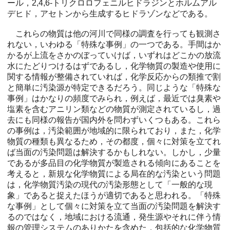
ール，2,4,6-トリクロロフェニルヒドラジンとホルムアル
デヒド，アセトンから生成するヒドラゾンなどである。
これらの物質は他の河川で同様の調査を行っても観測さ
れない，いわゆる「特殊な事例」の一つである。手間はか
かるが上流をさかのぼっていけば，いずれはどこかの放流
水にたどりつけるはずであるし，化学物質の製造や使用に
関する情報が整備されていれば，化学反応からの類推で割
と簡単に汚染源が特定できるだろう。同じような「特殊な
事例」はかなりの頻度でみられ，例えば，最近では臭素や
塩素を含むアニリン類などの物質が測定されているし，過
去にも同様の報告が国内外を問わずいくつもある。これら
の事例は，汚染範囲が地域的に限られており，また，化学
物質の種類も異なるため，その都度，個々に対策を立てれ
ば当面の汚染問題は解決するかもしれない。しかし，少量
であるが多品目の化学物質が製造される傾向にあることを
考えると，新規な化学物質による局在的な汚染という問題
は，化学物質汚染の現代の汚染形態として「一般的な現
象」であると捉えたほうが適切であると思われる。「特殊
な事例」として個々に対策を立て当面の汚染問題を解決す
るのではなく，地域における流通，発生源やそれに伴う情
報の管理システムのありかたを含めた，包括的な化学物質