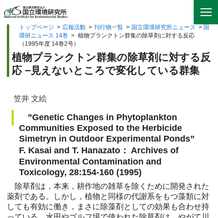
トップページ
>
広報活動
>
刊行物一覧
>
国立環境研究所ニュース
>
国
環研ニュース 14巻
>
植物プランクトン群集の除草剤に対する反応
（1995年度 14巻2号）
植物プランクトン群集の除草剤に対する反
応 −見えないところで変化している群集
笠井 文絵
”Genetic Changes in Phytoplankton
Communities Exposed to the Herbicide
Simetryn in Outdoor Experimental Ponds”
F. Kasai and T. Hanazato： Archives of
Environmental Contamination and
Toxicology, 28:154-160 (1995)
除草剤は，本来，耕作地の雑草を除くために開発された
薬剤である。しかし，植物と同様の代謝系をもつ藻類に対
しても有効に働き，まさに除藻剤としての効果も合わせ持
っている。水田やゴルフ場で使われた除草剤は，やがて川