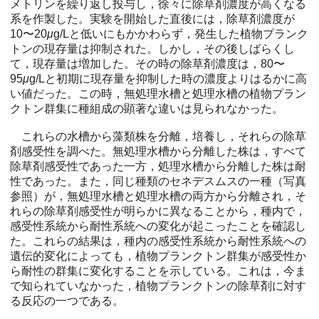
メトリンを繰り返し投与し，徐々に除草剤濃度が高くなる
系を作製した。実験を開始した直後には，除草剤濃度が
10〜20
μ
g/Lと低いにもかかわらず，発生した植物プランク
トンの現存量は抑制された。しかし，その後しばらくし
て，現存量は増加した。その時の除草剤濃度は，80〜
95
μ
g/Lと初期に現存量を抑制した時の濃度よりはるかに高
い値だった。この時，無処理水槽と処理水槽の植物プラン
クトン群集に種組成の顕著な違いは見られなかった。
これらの水槽から藻類株を分離，培養し，それらの除草
剤感受性を調べた。無処理水槽から分離した株は，すべて
除草剤感受性であった一方，処理水槽から分離した株は耐
性であった。また，同じ種類のセネデスムスの一種（写真
参照）が，無処理水槽と処理水槽の両方から分離され，そ
れらの除草剤感受性が明らかに異なることから，種内で，
感受性系統から耐性系統への変化が起こったことを確認し
た。これらの結果は，種内の感受性系統から耐性系統への
遺伝的変化によっても，植物プランクトン群集が感受性か
ら耐性の群集に変化することを示している。これは，今ま
で知られていなかった，植物プランクトンの除草剤に対す
る反応の一つである。