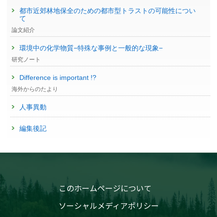
都市近郊林地保全のための都市型トラストの可能性につい
て
論文紹介
環境中の化学物質−特殊な事例と一般的な現象−
研究ノート
Difference is important !?
海外からのたより
人事異動
編集後記
このホームページについて
ソーシャルメディアポリシー