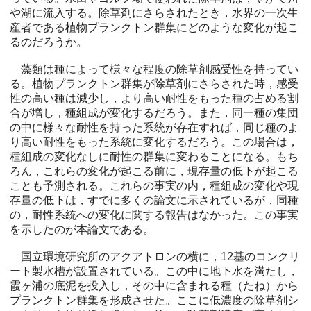
や湖に流入する。除草剤にさらされたとき，水界の一次生
産者である植物プランクトン群集にどのような変化が起こ
るのだろうか。
藻類は種によって様々な程度の除草剤感受性を持ってい
る。植物プランクトン群集が除草剤にさらされた時，感受
性の高い種は減少し，より高い耐性をもった種の占める割
合が増し，種組成が変化するだろう。また，同一種の集団
の中に様々な耐性を持った系統が存在すれば，同じ種のよ
り高い耐性をもった系統に変化するだろう。この場合は，
種組成の変化なしに耐性の群集に変わることになる。もち
ろん，これらの変化が起こる前に，現存量の低下が起こる
ことも予測される。これらの事実の内，種組成の変化や現
存量の低下は，すでに多くの論文に示されているが，同種
の，耐性系統への変化に関する報告はなかった。この事実
を示したのが本論文である。
国立環境研究所のアクアトロンの横に，12基のコンクリ
ート製水槽が設置されている。この中に地下水を満たし，
霞ヶ浦の底泥を投入し，その中に含まれる種（たね）から
プランクトン群集を形成させた。ここに低濃度の除草剤シ