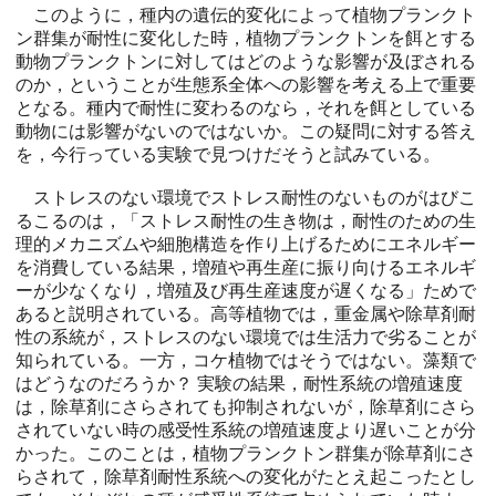
このように，種内の遺伝的変化によって植物プランクト
ン群集が耐性に変化した時，植物プランクトンを餌とする
動物プランクトンに対してはどのような影響が及ぼされる
のか，ということが生態系全体への影響を考える上で重要
となる。種内で耐性に変わるのなら，それを餌としている
動物には影響がないのではないか。この疑問に対する答え
を，今行っている実験で見つけだそうと試みている。
ストレスのない環境でストレス耐性のないものがはびこ
るこるのは，「ストレス耐性の生き物は，耐性のための生
理的メカニズムや細胞構造を作り上げるためにエネルギー
を消費している結果，増殖や再生産に振り向けるエネルギ
ーが少なくなり，増殖及び再生産速度が遅くなる」ためで
あると説明されている。高等植物では，重金属や除草剤耐
性の系統が，ストレスのない環境では生活力で劣ることが
知られている。一方，コケ植物ではそうではない。藻類で
はどうなのだろうか？ 実験の結果，耐性系統の増殖速度
は，除草剤にさらされても抑制されないが，除草剤にさら
されていない時の感受性系統の増殖速度より遅いことが分
かった。このことは，植物プランクトン群集が除草剤にさ
らされて，除草剤耐性系統への変化がたとえ起こったとし