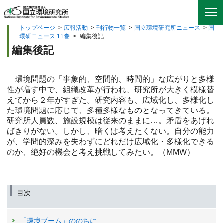
トップページ
>
広報活動
>
刊行物一覧
>
国立環境研究所ニュース
>
国
環研ニュース 11巻
>
編集後記
編集後記
環境問題の「事象的、空間的、時間的」な広がりと多様
性が増す中で、組織改革が行われ、研究所が大きく模様替
えてから２年がすぎた。研究内容も、広域化し、多様化し
た環境問題に応じて、多種多様なものとなってきている。
研究所人員数、施設規模は従来のままに…。矛盾をあげれ
ばきりがない。しかし、暗くは考えたくない。自分の能力
が、学問的深みを失わずにどれだけ広域化・多様化できる
のか、絶好の機会と考え挑戦してみたい。（MMW）
目次
「環境ブーム」ののちに