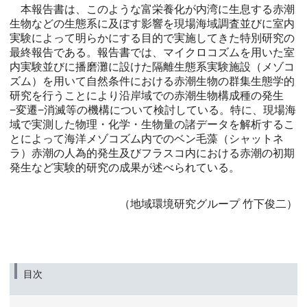
本報告書は、このような富栄養化が内湾に生息する赤潮
生物などの生態系に及ぼす影響を現場海域調査並びに室内
実験によって明らかにする目的で実施してきた特別研究の
最終報告である。報告書では、マイクロコズムを用いた室
内実験並びに播磨灘に設けた隔離生態系実験施設（メゾコ
ズム）を用いて自然条件における赤潮生物の群集生態学的
研究を行うことにより沿岸域での赤潮生物構成種の発生
−変遷−消滅等の機構について検討している。特に、現場海
域で実測した物理・化学・生物量の諸データを解析するこ
とによって海洋メゾコズム内でのベン毛藻（シャットネ
ラ）赤潮の人為的発生及びフラスコ内における赤潮の初期
発生など実験的研究の成果が述べられている。
（地域環境研究グループ 竹下俊二）
目次