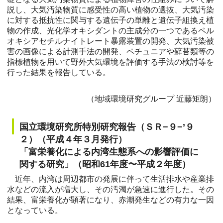
説し、大気汚染物質に感受性の高い植物の選抜、大気汚染
に対する抵抗性に関与する遺伝子の単離と遺伝子組換え植
物の作成、光化学オキシダントの主成分の一つであるペル
オキシアセチルナイトレート暴露装置の開発、大気汚染被
害の画像による計測手法の開発、ペチュニアや蘚苔類等の
指標植物を用いて野外大気環境を評価する手法の検討等を
行った結果を報告している。
（地域環境研究グループ 近藤矩朗）
国立環境研究所特別研究報告（ＳＲ−９−’９
２）（平成４年３月発行）
「富栄養化による内湾生態系への影響評価に
関する研究」（昭和61年度〜平成２年度）
近年、内湾は周辺都市の発展に伴って生活排水や産業排
水などの流入が増大し、その汚濁が急速に進行した。その
結果、富栄養化が顕著になり、赤潮発生などの有力な一因
となっている。