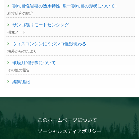
割れ目性岩盤の透水特性−単一割れ目の形状について−
経常研究の紹介
サンゴ礁リモートセンシング
研究ノート
ウィスコンシンにミジンコ怪獣現わる
海外からのたより
環境月間行事について
その他の報告
編集後記
このホームページについて
ソーシャルメディアポリシー