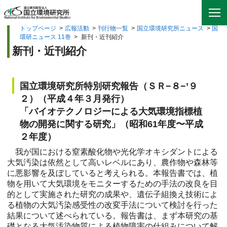
トップページ
>
広報活動
>
刊行物一覧
>
国立環境研究所ニュース
>
国
環研ニュース 11巻
>
新刊・近刊紹介
新刊・近刊紹介
国立環境研究所特別研究報告（ＳＲ−８−’９
２）（平成４年３月発行）
「バイオテクノロジーによる大気環境指標植
物の開発に関する研究」（昭和61年度〜平成
２年度）
我が国における窒素酸化物や光化学オキシダントによる
大気汚染は依然として高いレベルにあり、農作物や森林等
に悪影響を及ぼしていると考えられる。本報告書では、植
物を用いて大気環境をモニターするための手法の改良を目
的として実施された研究の成果や、遺伝子組換え技術によ
る植物の大気汚染感受性の改変手法について検討を行った
結果について述べられている。報告書は、まず本研究の基
礎となる大気汚染物質による植物障害の仕組みについて解