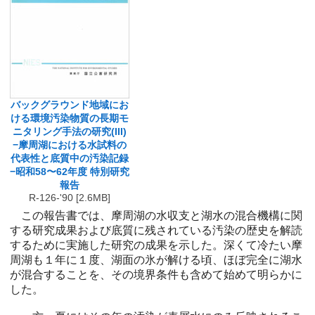
バックグラウンド地域にお
ける環境汚染物質の長期モ
ニタリング手法の研究(III)
−摩周湖における水試料の
代表性と底質中の汚染記録
−昭和58〜62年度 特別研究
報告
R-126-'90 [2.6MB]
この報告書では、摩周湖の水収支と湖水の混合機構に関
する研究成果および底質に残されている汚染の歴史を解読
するために実施した研究の成果を示した。深くて冷たい摩
周湖も１年に１度、湖面の氷が解ける頃、ほぼ完全に湖水
が混合することを、その境界条件も含めて始めて明らかに
した。