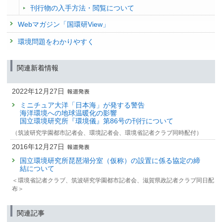
刊行物の入手方法・閲覧について
Webマガジン「国環研View」
環境問題をわかりやすく
関連新着情報
2022年12月27日
ミニチュア大洋「日本海」が発する警告
海洋環境への地球温暖化の影響
国立環境研究所『環境儀』第86号の刊行について
（筑波研究学園都市記者会、環境記者会、環境省記者クラブ同時配付）
2016年12月27日
国立環境研究所琵琶湖分室（仮称）の設置に係る協定の締
結について
＜環境省記者クラブ、筑波研究学園都市記者会、滋賀県政記者クラブ同日配
布＞
関連記事