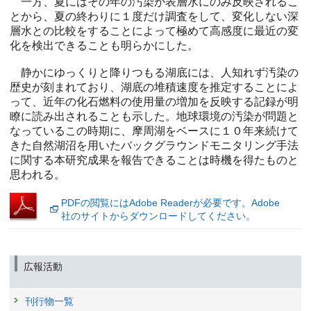
一方、夏にはその年の汚染が表層水にのみ反映されるこ
とから、夏の終わりに１度だけ調査をして、変化しない深
層水との比較をすることによって極めて高感度に最近の変
化を検出できることも明らかにした。
静かにゆっくりと降りつもる湖底には、人知れず汚染の
歴史が刻まれており、湖底の堆積速度を推定することによ
って、近年の化石燃料の使用量の増加を反映する記録が明
瞭に読み出されることも示した。地球環境の汚染が問題と
なっているこの時期に、摩周湖をベースに１０年来続けて
きた自然湖沼を用いたバックグラウンドモニタリング手法
に関する本研究成果を報告できることは時機を得たものと
思われる。
PDFの閲覧にはAdobe Readerが必要です。Adobe
社のサイトからダウンロードしてください。
広報活動
刊行物一覧