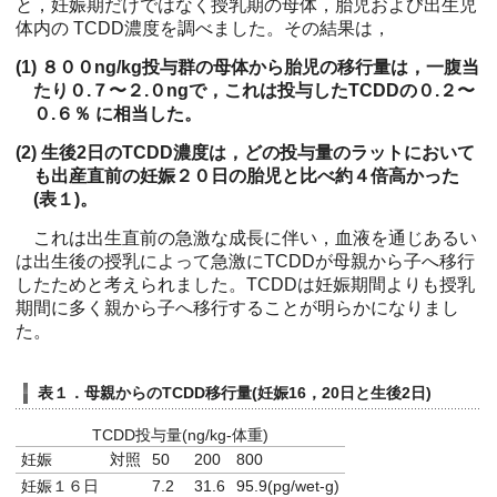
と，妊娠期だけではなく授乳期の母体，胎児および出生児
体内の TCDD濃度を調べました。その結果は，
(1) ８００ng/kg投与群の母体から胎児の移行量は，一腹当
たり０.７〜２.０ngで，これは投与したTCDDの０.２〜
０.６％ に相当した。
(2) 生後2日のTCDD濃度は，どの投与量のラットにおいて
も出産直前の妊娠２０日の胎児と比べ約４倍高かった
(表１)。
これは出生直前の急激な成長に伴い，血液を通じあるい
は出生後の授乳によって急激にTCDDが母親から子へ移行
したためと考えられました。TCDDは妊娠期間よりも授乳
期間に多く親から子へ移行することが明らかになりまし
た。
表１．母親からのTCDD移行量(妊娠16，20日と生後2日)
TCDD投与量(ng/kg-体重)
妊娠
対照
50
200
800
妊娠１６日
7.2
31.6
95.9(pg/wet-g)