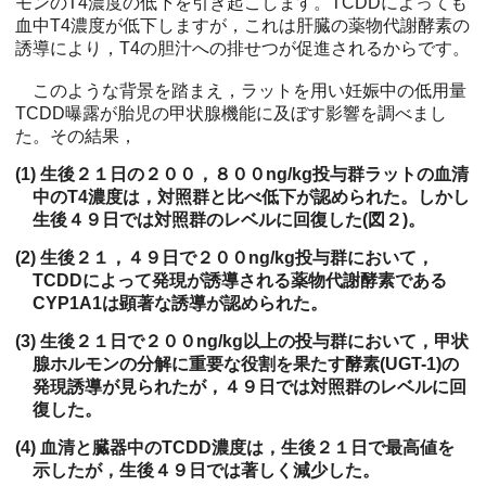
モンのT4濃度の低下を引き起こします。TCDDによっても
血中T4濃度が低下しますが，これは肝臓の薬物代謝酵素の
誘導により，T4の胆汁への排せつが促進されるからです。
このような背景を踏まえ，ラットを用い妊娠中の低用量
TCDD曝露が胎児の甲状腺機能に及ぼす影響を調べまし
た。その結果，
(1) 生後２１日の２００，８００ng/kg投与群ラットの血清
中のT4濃度は，対照群と比べ低下が認められた。しかし
生後４９日では対照群のレベルに回復した(図２)。
(2) 生後２１，４９日で２００ng/kg投与群において，
TCDDによって発現が誘導される薬物代謝酵素である
CYP1A1は顕著な誘導が認められた。
(3) 生後２１日で２００ng/kg以上の投与群において，甲状
腺ホルモンの分解に重要な役割を果たす酵素(UGT-1)の
発現誘導が見られたが，４９日では対照群のレベルに回
復した。
(4) 血清と臓器中のTCDD濃度は，生後２１日で最高値を
示したが，生後４９日では著しく減少した。