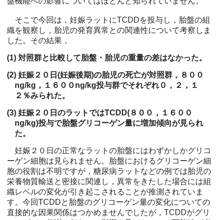
盤機能への影響についてはほとんど知られていません。
そこで今回は，妊娠ラットにTCDDを投与し，胎盤の組
織を観察し，胎児の発育異常との関連性について考察しま
した。その結果，
(1) 対照群と比較して胎盤・胎児の重量の差はなかった。
(2) 妊娠２０日(妊娠後期)の胎児の死亡が対照群，８００
ng/kg，１６００ng/kg投与群でそれぞれ０，２，１
２％みられた。
(3) 妊娠２０日のラットではTCDD(８００，１６００
ng/kg)投与で胎盤グリコーゲン量に増加傾向が見られ
た。
妊娠２０日の正常なラットの胎盤にはわずかしかグリコ
ーゲン細胞は見られません。胎盤におけるグリコーゲン細
胞の役割は不明ですが，糖尿病ラットなどの例では胎児の
栄養物質輸送と密接に関連し，異常をきたした場合には組
織レベルの変化が引き起こされることが推測されていま
す。今回TCDDと胎盤のグリコーゲン量の変化についての
直接的な因果関係はつかめませんでしたが，TCDDがグリ