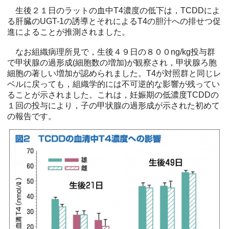
生後２１日のラットの血中T4濃度の低下は，TCDDによ
る肝臓のUGT-1の誘導とそれによるT4の胆汁への排せつ促
進によることが推測されました。
なお組織病理所見で，生後４９日の８００ng/kg投与群
で甲状腺の過形成(細胞数の増加)が観察され，甲状腺ろ胞
細胞の著しい増加が認められました。T4が対照群と同じレ
ベルに戻っても，組織学的には不可逆的な影響が残ってい
ることが示されました。これは，妊娠期の低濃度TCDDの
１回の投与により，子の甲状腺の過形成が示された初めて
の報告です。