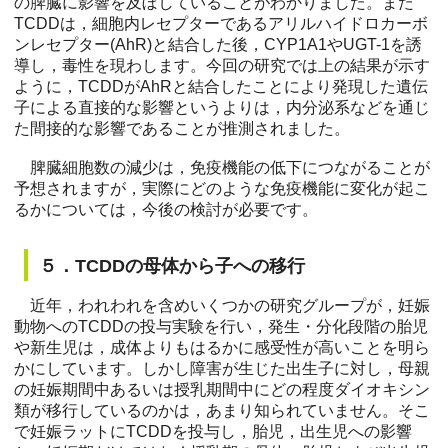
の脾臓に影響を及ぼしていることがわかりました。また
TCDDは，細胞内レセプターであるアリルハイドロカーボ
ンレセプター(AhR)と結合した後，CYP1A1やUGT-1を誘
導し，毒性を現わします。今回の研究では上の結果が示す
ように，TCDDがAhRと結合したことにより発現した遺伝
子による直接的な影響というよりは，内分泌系などを通じ
た間接的な影響であることが推測されました。
脾臓細胞数の減少は，免疫機能の低下につながることが
予想されますが，実際にどのような免疫機能に変化が起こ
るかについては，今後の検討が必要です。
５．TCDDの母体から子への移行
近年，われわれを含めいくつかの研究グループが，妊娠
動物へのTCDDの投与実験を行い，発生・分化段階の胎児
や新生児は，成体よりもはるかに感受性が高いことを明ら
かにしています。しかし障害が生じた出生子に対し，母親
の妊娠期間中あるいは授乳期間中にどの程度ダイオキシン
類が移行しているのかは，あまり知られていません。そこ
で妊娠ラットにTCDDを投与し，胎児，出生児への影響