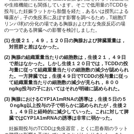
や生殖機能にも関係しています。そこで低用量のTCDDを
投与した妊娠ラットから胎盤を経た，あるいは授乳による
曝露が，子の免疫系に及ぼす影響を調べるため，T細胞(T
リンパ球)の分化の場である胸腺および主な免疫反応の場
の一つである脾臓への影響を検討しました。
(1) 生後２１，４９，１２０日の胸腺および脾臓重量は，
対照群と差はなかった。
(2) 胸腺の組織重量当たりの細胞数は，生後２１，４９日
で差はなかった。しかし生後１２０日では，TCDDの投
与量に従って組織重量当たりの細胞数の減少が認められ
た。一方脾臓では，生後４９日でTCDDの投与量に従っ
て組織重量当たりの細胞数の減少が見られ，８００
ng/kg投与の子においてはそれが明確に認められた。
(3) 胸腺におけるCYP1A1mRNAの誘導は，生後５日の５
０ng/kg以上投与の子で明らかに認められたが，生後２
１，４９日と経時的に減少していった。これに対して脾
臓ではCYP1A1mRNAの誘導は非常に弱かった。
妊娠期投与のTCDDは免疫器官，とくに思春期のラット