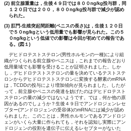
(2) 前立腺重量は，生後４９日では８００ng/kg投与群，同
１２０日では２００，８００ng/kg投与群で減少が認め
られた。
(3) 肛門-生殖突起間距離(ペニスの長さ)は，生後１２０日
で５０ng/kgという低用量でも影響が見られた。この５
０ng/kgという低値での影響は今回が初めての報告であ
る。(図１)
デヒドロテストステロン(男性ホルモンの一種)により組
織がつくられる前立腺やペニスは，これまでの報告どおり
低用量域でも影響を受けることが証明されました。しか
し，デヒドロテストステロンの量を決めているテストステ
ロンからデヒドロテストステロンに変換する酵素のmRNA
は，TCDDの投与により増加傾向が見られました。したが
って，前立腺やペニスの発達を妨げたのはデヒドロテスト
ステロンの量の減少ではないようです。では，何か他の原
因があるのでしょうか？生後４９日でアンドロジェンレセ
プター(アンドロジェンの受容体)のmRNAには減少が認め
られました。このことは，男性ホルモンであるアンドロジ
ェンがいくら大量に作られても，それを認知し実際にアン
ドロジェンの役割を遺伝子に伝えるレセプターがないた