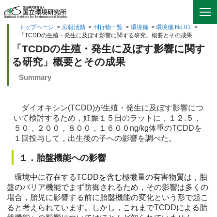
トップページ
>
広報活動
>
刊行物一覧
>
環境儀
>
環境儀 No.01
>
「TCDDの生殖・発生に及ぼす影響に関する研究」概要とその成果
「TCDDの生殖・発生に及ぼす影響に関す
る研究」概要とその成果
Summary
ダイオキシン(TCDD)が生殖・発生に及ぼす影響につ
いて検討するため，妊娠１５日のラットに，１２.５，
５０，２００，８００，１６００ng/kg体重のTCDDを
１回投与して，出生後の子への影響を調べた。
１．胎盤機能への影響
環境中に存在するTCDDを含む極微量の有害物質は，胎
盤のバリア機能でまず防御されるため，その影響は多くの
場合，胎児に影響する前に胎盤機能の変化という形で起こ
ると考えられています。しかし，これまでTCDDによる胎