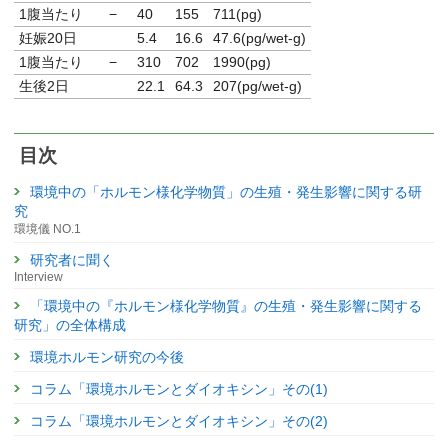
1腹当たり
−
40
155
711(pg)
妊娠20日
5.4
16.6
47.6(pg/wet-g)
1腹当たり
−
310
702
1990(pg)
生後2日
22.1
64.3
207(pg/wet-g)
目次
環境中の「ホルモン様化学物質」の生殖・発生影響に関する研
究
環境儀 NO.1
研究者に聞く
Interview
「環境中の『ホルモン様化学物質』の生殖・発生影響に関する
研究」の全体構成
環境ホルモン研究の今後
コラム「環境ホルモンとダイオキシン」その(1)
コラム「環境ホルモンとダイオキシン」その(2)