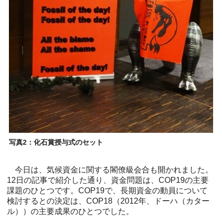
写真2：化石賞授与式のセット
今日は、気候資金に関する閣僚級会合も開かれました。
12日の記事で紹介した通り、資金問題は、COP19の主要
課題のひとつです。COP19で、長期資金の動員について
検討するとの決定は、COP18（2012年、ドーハ（カター
ル））の主要成果のひとつでした。