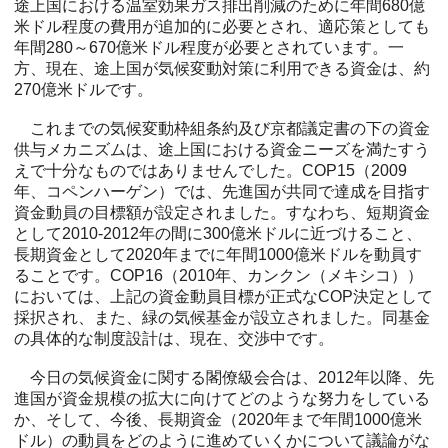
途上国における温室効果ガス排出削減のために年間680億
米ドル程度の費用が追加的に必要とされ、適応策としても
年間280～670億米ドル程度が必要とされています。一
方、現在、途上国が気候変動対策に利用できる資金は、約
270億米ドルです。
これまでの気候変動枠組条約及び京都議定書の下の資金
供与メカニズムは、途上国における資金ニーズを満たすう
えで十分なものではありませんでした。COP15（2009
年、コペンハーゲン）では、先進国が共同で達成を目指す
資金動員の目標額が設定されました。すなわち、短期資金
として2010‐2012年の間に300億米ドルに近づけること、
長期資金として2020年までに年間1000億米ドルを動員す
ることです。COP16（2010年、カンクン（メキシコ））
においては、上記の資金動員目標が正式なCOP決定として
採択され、また、緑の気候基金が設立されました。同基金
の具体的な制度設計は、現在、交渉中です。
今日の気候資金に関する閣僚級会合は、2012年以降、先
進国が資金規模の拡大に向けてどのような努力をしている
か、そして、今後、長期資金（2020年まで年間1000億米
ドル）の動員をどのように進めていくかについて議論がな