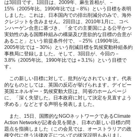
は3回目です。1回目は、2009年、麻生首相が、－
15%（2005年比。1990年比では－8%）という目標を表明
しました。これは、日本国内での排出削減分のみで、海外
クレジットを含みません。2回目は、2010年1月に、コペ
ンハーゲン合意に基づき、「全ての主要国による公平かつ
実効性のある国際枠組みの構築及び意欲的な目標の合意が
あること」という前提条件付で、－25%（1990年比。
2005年比では－30%）という削減目標を気候変動枠組条約
事務局に登録しました。そして、3回目が、今回の－
3.8%（2005年比。1990年比では＋3.1%）という目標で
す。
この新しい目標に対して、批判がなされています。代表
的なものとしては、英国の反応が挙げられます。デイビー
英国エネルギー・気候変動大臣は、同省のホームページ
に、「深く失望した。日本政府に対して決定を見直すよう
求める」などとする声明を発表しました。
また、15日、国際的なNGOネットワークであるClimate
Action Networkが記者会見を開き、日本の新しい目標の問
題点を指摘しました（この会見では、オーストラリアの政
権交代に伴う法律改正についての状況説明もありまし