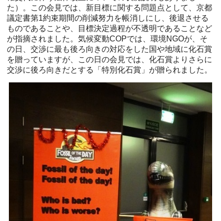
た）。この会見では、新目標に関する問題点として、京都
議定書第1約束期間の削減努力を帳消しにし、後退させる
ものであることや、目標決定過程が不透明であることなど
が指摘されました。気候変動COPでは、環境NGOが、そ
の日、交渉に最も後ろ向きの対応をした国や地域に化石賞
を贈っていますが、この日の会見では、化石賞よりさらに
交渉に後ろ向きだとする「特別化石賞」が贈られました。