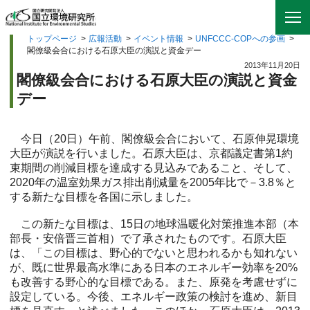
トップページ
>
広報活動
>
イベント情報
>
UNFCCC-COPへの参画
>
閣僚級会合における石原大臣の演説と資金デー
2013年11月20日
閣僚級会合における石原大臣の演説と資金
デー
今日（20日）午前、閣僚級会合において、石原伸晃環境
大臣が演説を行いました。石原大臣は、京都議定書第1約
束期間の削減目標を達成する見込みであること、そして、
2020年の温室効果ガス排出削減量を2005年比で－3.8％と
する新たな目標を各国に示しました。
この新たな目標は、15日の地球温暖化対策推進本部（本
部長・安倍晋三首相）で了承されたものです。石原大臣
は、「この目標は、野心的でないと思われるかも知れない
が、既に世界最高水準にある日本のエネルギー効率を20%
も改善する野心的な目標である。また、原発を考慮せずに
設定している。今後、エネルギー政策の検討を進め、新目