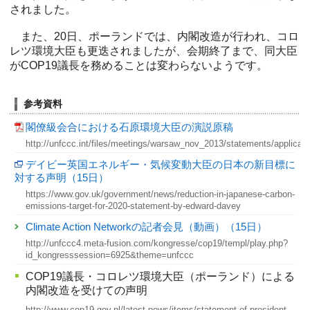
されました。
また、20日、ポーランドでは、内閣改造が行われ、コロ
レツ環境大臣も更迭されましたが、会期終了まで、同大臣
がCOP19議長を務めることは変わらないようです。
参考資料
閣僚級会合における石原環境大臣の演説原稿
http://unfccc.int/files/meetings/warsaw_nov_2013/statements/applicat
デイビー英国エネルギー・気候変動大臣の日本の新目標に
対する声明（15日）
https://www.gov.uk/government/news/reduction-in-japanese-carbon-
emissions-target-for-2020-statement-by-edward-davey
Climate Action Networkの記者会見（動画）（15日）
http://unfccc4.meta-fusion.com/kongresse/cop19/templ/play.php?
id_kongresssession=6925&theme=unfccc
COP19議長・コロレツ環境大臣（ポーランド）による
内閣改造を受けての声明
http://www.cop19.gov.pl/latest-news/items/statement-of-president-