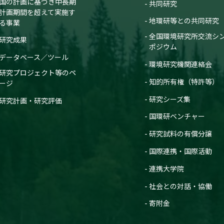
国の計画に基づき中長期
共同研究
計画期間を超えて実施す
地環研等との共同研究
る事業
全国環境研究所交流シ
研究成果
ポジウム
データベース／ツール
環境研究機関連絡会
研究プロジェクト等のペ
知的所有権（特許等）
ージ
研究シーズ集
研究計画・研究評価
国環研ベンチャー
研究試料の有償分譲
国際連携・国際活動
連携大学院
社会との対話・協働
寄附金