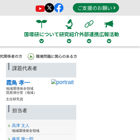
ご支援のお願い
国環研について
研究紹介
外部連携
広報活動
課題代表者
霜鳥 孝一
地域環境保全領域
琵琶湖分室（地域）
主任研究員
担当者
高津 文人
地域環境保全領域
篠原 隆一郎