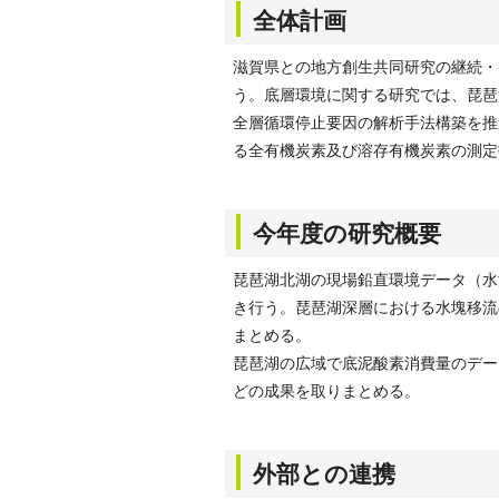
全体計画
滋賀県との地方創生共同研究の継続・
う。底層環境に関する研究では、琵琶
全層循環停止要因の解析手法構築を推
る全有機炭素及び溶存有機炭素の測定
今年度の研究概要
琵琶湖北湖の現場鉛直環境データ（水
き行う。琵琶湖深層における水塊移流
まとめる。
琵琶湖の広域で底泥酸素消費量のデー
どの成果を取りまとめる。
外部との連携