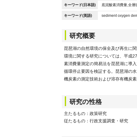
キーワード(日本語)
底泥酸素消費量,全層
キーワード(英語)
sediment oxygen dema
研究概要
琵琶湖の自然環境の保全及び再生に関
環境に関する研究については、平成2
素消費量測定の簡易法を琵琶湖に導入
循環停止要因を検証する。琵琶湖の水
機炭素の測定技術および溶存有機炭素
研究の性格
主たるもの：政策研究
従たるもの：行政支援調査・研究