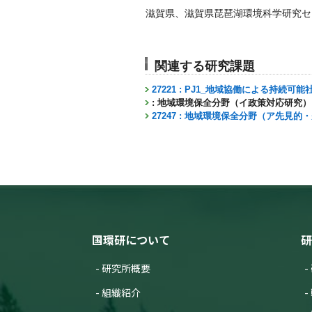
滋賀県、滋賀県琵琶湖環境科学研究セ
関連する研究課題
27221 : PJ1_地域協働による持続可
: 地域環境保全分野（イ政策対応研究）
27247 : 地域環境保全分野（ア先見
国環研について
研
研究所概要
組織紹介