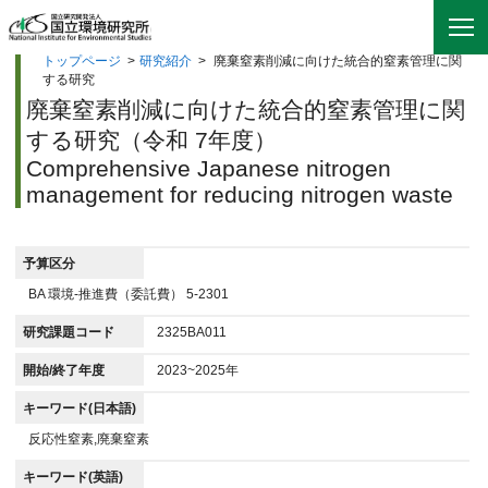
トップページ
>
研究紹介
>
廃棄窒素削減に向けた統合的窒素管理に関
する研究
廃棄窒素削減に向けた統合的窒素管理に関
する研究（令和 7年度）
Comprehensive Japanese nitrogen
management for reducing nitrogen waste
予算区分
BA 環境-推進費（委託費） 5-2301
研究課題コード
2325BA011
開始/終了年度
2023~2025年
キーワード(日本語)
反応性窒素,廃棄窒素
キーワード(英語)