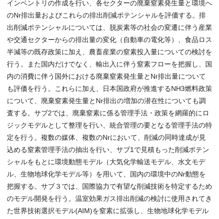
インベントリの作成を行い、各セクターの廃棄窒素発生量と環境へ
のNr排出量およびこれらの排出削減ポテンシャルを評価する。排
出削減ポテンシャルについては、脱炭素等の社会の変遷に伴う産業
や交通セクターからの排出量の変化（自動車の電化等）、食品ロス
半減等の既存政策に加え、農畜産業の窒素投入量についての検討を
行う。また国内だけでなく、輸出入に伴う窒素フローを把握し、国
内の消費に伴う国外における廃棄窒素発生量とNr排出量について
も評価を行う。これらに加え、日本国政府が推進するNH3燃料政策
について、廃棄窒素発生量とNr排出の増加の潜在性についても調
査する。サブ2では、廃棄窒素に係る管理手法・政策を網羅的にロ
ジックモデルとして整理を行い、統合管理の要となる管理手法の特
定を行う。複数の媒体、複数のNrにおいて、削減の同時達成が見
込める窒素管理手法の抽出を行い、サブ1で見積もった削減ポテン
シャルをもとに環境動態モデル（大気化学輸送モデル、水文モデ
ル、生物地球化学モデル等）を用いて、国内の環境中のNr動態を
把握する。サブ３では、国際協力で有望な削減技術を特定するため
のモデル開発を行う。温室効果ガス排出削減の検討に使用されてき
た世界技術選択モデル(AIM)を窒素に拡張し、生物地球化学モデル