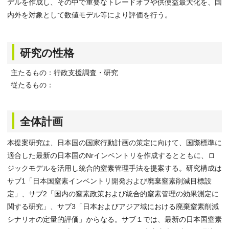
デルを作成し、その中で重要なトレードオフや供便益最大化を、国
内外を対象として数値モデル等により評価を行う。
研究の性格
主たるもの：行政支援調査・研究
従たるもの：
全体計画
本提案研究は、日本国の国家行動計画の策定に向けて、国際標準に
適合した最新の日本国のNrインベントリを作成するとともに、ロ
ジックモデルを活用し統合的窒素管理手法を提案する。研究構成は
サブ1「日本国窒素インベントリ開発および廃棄窒素削減目標設
定」、サブ2「国内の窒素政策および統合的窒素管理の効果測定に
関する研究」、サブ3「日本およびアジア域における廃棄窒素削減
シナリオの定量的評価」からなる。サブ１では、最新の日本国窒素