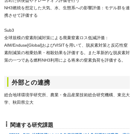
含めた供便益やトレードオフ評価を行う
NH3燃焼を想定した大気、水、生態系への影響評価：モデル群を連
携させて評価する
Sub3
全球規模の窒素削減対策による廃棄窒素ロス低減評価：
AIM/Enduse[Global]およびVISITを用いて、脱炭素対策と反応性窒
素削減策の相乗効果・相殺効果を評価する。また革新的な脱炭素対
策の一つである燃料NH3利用による将来の窒素負荷を評価する。
外部との連携
総合地球環境学研究所、農業・食品産業技術総合研究機構、東北大
学、秋田県立大
関連する研究課題