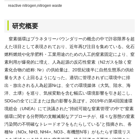
reactive nitrogen,nitrogen waste
研究概要
窒素循環はプラネタリーバウンダリーの概念の中で許容限界を超
えた項目として表現されており、近年再び注目を集めている。化石
燃料燃焼や化学肥料・工業用途のための人工的窒素固定により、窒
素利用が爆発的に増え、人為起源の反応性窒素（N2ガスを除く窒
素化合物の総称: Nr）の供給量は、20世紀後半に自然生態系の供給
量を大きく上回るようになった。適切に管理されずに環境中に排
出・放出される人為起源Nrは、全ての環境媒体（大気、陸水、海
洋、土壌）を巡り、気候変動を含む幅広い環境影響を引き起こし、
SDGsの全てに正または負の影響を及ぼす。2019年の第4回国連環
境総会（UNEA）にて決議された“持続可能な窒素管理”の中で“窒素
循環に関する分野間の支離滅裂なアプローチが、様々な形態の窒素
汚染間の不明確なトレードオフをもたらしている”と指摘され、各
種Nr（NOx, NH3, NH4+, NO3-, 有機態N等）がもたらす環境リス