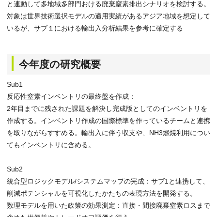
と連動して多地域多部門おける廃棄窒素排出シナリオを検討する。
対象は世界技術選択モデルの適用実績があるアジア地域を想定して
いるが、サブ１における輸出入分析結果を参考に確定する
今年度の研究概要
Sub1
反応性窒素インベントリの最終盤を作成：
2年目までに残された課題を解決し完成版としてのインベントリを
作成する。インベントリ作成の国際標準を作っているチームと連携
を取りながらすすめる。輸出入に伴う収支や、NH3燃焼利用につい
てもインベントリに含める。
Sub2
統合型ロジックモデル/システムマップの完成：サブ1と連携して、
削減ポテンシャルを可視化したかたちの表現方法を開発する。
数理モデルを用いた政策の効果測定：直接・間接廃棄窒素ロスまで