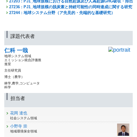
27203 : PJ1_地球規模における自然起源及び人為起源GHG吸収・排
27236 : PJ1_地球規模の脱炭素と持続可能性の同時達成に関する研究
27244 : 地球システム分野（ア先見的・先端的な基礎研究）
課題代表者
仁科 一哉
地球システム領域
エミッション統合評価推
進室
主任研究員
博士（農学）
林学,農学,コンピュータ
科学
担当者
花岡 達也
社会システム領域
小野寺 崇
地域環境保全領域