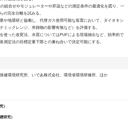
ラムの組合せやモジュレーターや昇温などの測定条件の最適化を図り、一
からの完全分離を試みる。
業や地環研と協働し、代替ガス使用可能な装置において、ダイオキシ
ナミックレンジ、夾雑物の影響有無など）を評価する。
を使った改変法、水質についてはPUFによる現場抽出など、効率的で
各測定法の目標定量下限との兼ね合いで決定可能にする。
保健環境研究所、いであ株式会社、環境省環境研修所、ほか
研究）
基礎研究）