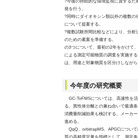
?今後の持続的な環境監視に資するた
発を行う。
?同時にダイオキシン類以外の複数の
について提案する。
?複数試験所間比較などにより、分析
のための素案を準備する。
の3つについて、最初の2年をかけて
による測定可能物質の調査を実施する
は、用途と対象物質を区分けしながら
今年度の研究概要
GC-ToFMSについては、高速性
る。異性体分離との兼ね合いで最適条
消費量削減効果も検討する。メーカー
進める。
QqQ、orbitrapMS、APGC
質の高精度定量を指標として、測定条