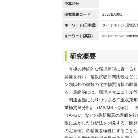
予算区分
.
研究課題コード
2527BA001
キーワード(日本語)
ダイオキシン,環境監
キーワード(英語)
dioxins,environmental
研究概要
今後の持続的な環境監視に資するた
開発を行い、複数試験所間比較などに
ン類以外の複数の化学物質情報の取得
る。最終的には、環境省マニュアル等
調達困難になりつつある二重収束形質
重極質量分析計（MS/MS・QqQ）
（APGC）などの最新機器の評価を
限に生かした分析法を開発する。開発す
の定量値）の精度を犠牲にすることな