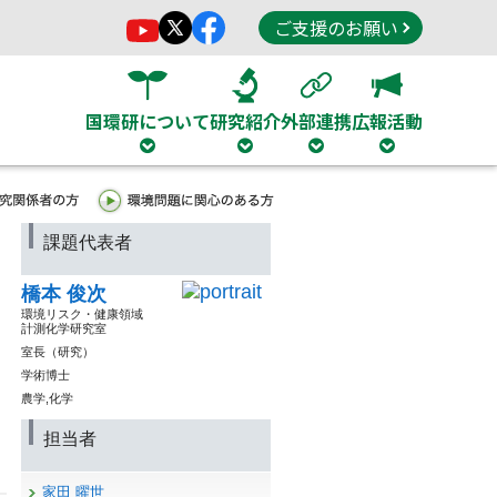
ご支援のお願い
国環研について
研究紹介
外部連携
広報活動
課題代表者
橋本 俊次
環境リスク・健康領域
計測化学研究室
室長（研究）
学術博士
農学,化学
担当者
家田 曜世