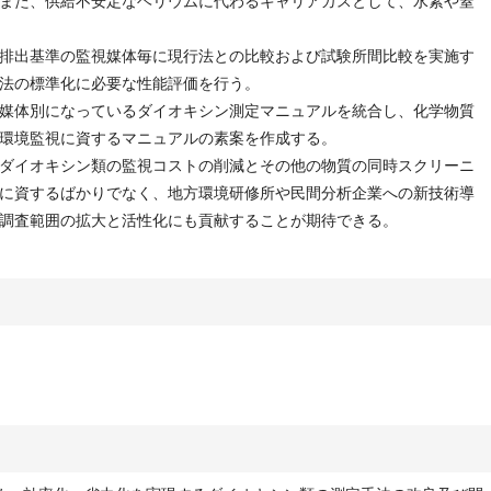
また、供給不安定なヘリウムに代わるキャリアガスとして、水素や窒
排出基準の監視媒体毎に現行法との比較および試験所間比較を実施す
法の標準化に必要な性能評価を行う。
媒体別になっているダイオキシン測定マニュアルを統合し、化学物質
環境監視に資するマニュアルの素案を作成する。
ダイオキシン類の監視コストの削減とその他の物質の同時スクリーニ
に資するばかりでなく、地方環境研修所や民間分析企業への新技術導
調査範囲の拡大と活性化にも貢献することが期待できる。