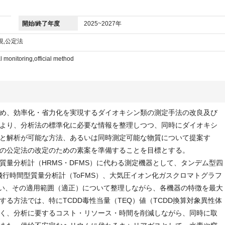
開始/終了年度
2025~2027年
視,公定法
 monitoring,official method
め、効率化・省力化を実現するダイオキシン類の測定手法の改良及び
より、分析法の標準化に必要な情報を整理しつつ、同時にダイオキシ
と解析が可能な方法、あるいは同時測定可能な物質について提案す
の公定法の改定のための素案を準備することを目標とする。
量分析計（HRMS・DFMS）に代わる測定機器として、タンデム型四
、飛行時間型質量分析計（ToFMS）、大気圧イオン化ガスクロマトグラフ
行い、その適用範囲（適正）について整理しながら、各機器の特徴を最大
る方法では、特にTCDD毒性当量（TEQ）値（TCDD換算対象異性体
く、分析に要するコスト・リソース・時間を削減しながら、同時に取