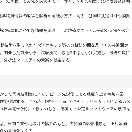
め、効率化・省力化を実現するダイオキシン類の測定手法の改良及び開
化学物質情報の取得と解析が可能な方法、あるいは同時測定可能な物質
法の標準化に必要な情報を整理し、環境省マニュアル等の公定法の改定
、新技術を取り入れたダイオキシン類の分析法の開発及びその共通測定
。開発した方法から、試験所間比較を2年ほどかけ実施し、最終年度に
、分析法マニュアルの素案を提案する。
を活かした高流速測定により、ピーク先鋭化による感度向上と時短を図
件を検討する。この時、内径0.18mmのキャピラリーカラムによるガス
（日本電子(株)）の協力のもと、感度向上や定量ソフトウェアの改良を
については、民間企業や地環研の協力のもと、夾雑物の影響排除とTEF対象物
件の最適化を図る。