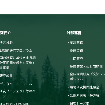
究紹介
外部連携
研究分野
受託業務
戦略的研究プログラム
委託業務
国の計画に基づき中長期
共同研究
計画期間を超えて実施す
地環研等との共同研究
る事業
全国環境研究所交流シ
研究成果
ポジウム
データベース／ツール
環境研究機関連絡会
研究プロジェクト等のペ
知的所有権（特許等）
ージ
研究シーズ集
研究計画・研究評価