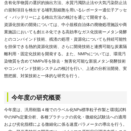
含有化学物質の選択的抽出方法、水質汚濁防止法や大気汚染防止法
の規制項目を検出する哺乳類細胞を用いるレポーター遺伝子アッセ
イ・バッテリーによる検出方法の検討を通じて開発する。
資源化技術の開発については、中小規模自治体の廃物処理施設や商
業施設においても創エネ化できる高効率なガス化技術ーメタン発酵
とのコンバインド技術、残渣の処理・資源化についても持続可能性
を担保できる熱的資源化技術、さらに開発技術と連携可能な炭素隔
離利用・固定化技術を開発する。また、NMPsについては、環境汚
染物質を含めてNMPs等を除去・無害化可能な新規メタン発酵技術
やコンバインド技術システムの検討を行い、上述の分析法開発、実
態把握、対策技術と一体的な研究を行う。
今年度の研究概要
今年度は、汎用樹脂４種でのラベル化NPs標準粒子作製と環境試料
中のNPs定量分析、各種プラチックの劣化・微細化試験法への適用
および劣化指標による微細化に係る速度パラメータの導出を行う。