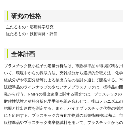
研究の性格
主たるもの：応用科学研究
従たるもの：技術開発・評価
全体計画
プラスチック微小粒子の定量分析法は、市販標準品や環境試料を用
いて、環境中からの採取方法、夾雑成分から選択的分取方法、化学
組成分析や表面分析等による検出方法の検討を通じて開発する。市
販標準品のラインナップの少ないナノプラスチックは、標準品の開
発から行う。NMPsの排出速度に関する研究では、プラスチックの
耐候性試験と材料分析化学手法を組み合わせて、排出メカニズムの
把握と排出速度を測定する。また、バイオプラスチック代替の検討
にも応用する。プラスチック含有化学物質の影響指向検出法は、市
販標準品やプラスチック廃棄物試料を用いて、プラスチックからの