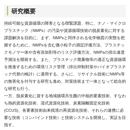
研究概要
持続可能な資源循環の障害となる喫緊課題、特に、ナノ・マイクロ
プラスチック（NMPs）の汚染や資源循環技術の脱炭素化に対する
課題解決を目的に、まず、NMPsと同伴される化学物質の実態を把
握するために、NMPsを含む微小粒子の測定評価方法、プラスチッ
クモノマー体や含有添加剤等のリスク評価方法、NMPsの排出速度
予測法を開発する。また、プラスチック廃棄物等の適正な資源循環
を推進するための環境リスク管理（排出抑制対策やバイオプラスチ
ック代替の検討）に適用する。さらに、リサイクル技術にNMPs等
の無害化を付与する研究も進め、対策技術まで一体となって総合的
な研究も行う。
一方、脱炭素化に資する地域循環共生圏の中核的要素技術、すなわ
ち熱的資源化技術、湿式資源化技術、炭素隔離固定化技術
(CCUS)、各要素技術由来残渣の再資源化技術、それらの連携に必
要な技術（コンバインド技術）と技術システムを開発し、実証を目
指す。