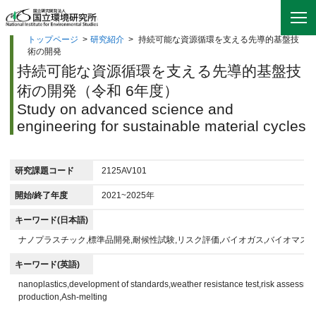
トップページ
>
研究紹介
>
持続可能な資源循環を支える先導的基盤技
術の開発
持続可能な資源循環を支える先導的基盤技
術の開発（令和 6年度）
Study on advanced science and
engineering for sustainable material cycles
研究課題コード
2125AV101
開始/終了年度
2021~2025年
キーワード(日本語)
ナノプラスチック,標準品開発,耐候性試験,リスク評価,バイオガス,バイオマス
キーワード(英語)
nanoplastics,development of standards,weather resistance test,risk assessme
production,Ash-melting