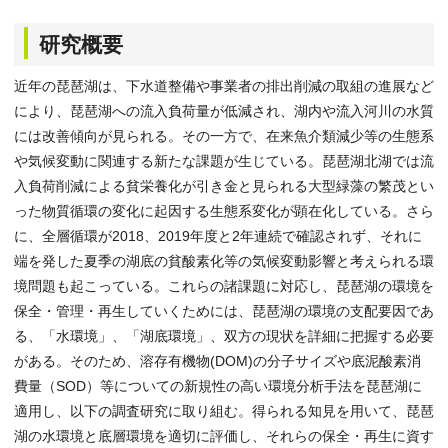
研究概要
近年の琵琶湖は、下水道整備や事業者の排出削減の取組の進展など
により、琵琶湖への流入負荷量が低減され、湖内や流入河川の水質
には改善傾向が見られる。その一方で、在来魚介類減少等の生態系
や気候変動に関連する新たな課題が生じている。琵琶湖北湖では流
入負荷削減による貧栄養化が引き金と見られる大型緑藻の繁茂とい
った物質循環の変化に起因する生態系変化が顕在化している。さら
に、全層循環が2018、2019年度と2年連続で確認されず、それに
端を発した夏季の湖底の貧酸素化等の気候変動影響と考えられる環
境問題も起こっている。これらの諸課題に対応し、琵琶湖の環境を
保全・管理・再生していくためには、琵琶湖の環境の支配要因であ
る、「水環境」、「湖底環境」、双方の現状を詳細に把握する必要
がある。そのため、溶存有機物(DOM)の分子サイズや底泥酸素消
費量（SOD）等についての新規性の高い環境分析手法を琵琶湖に
適用し、以下の調査研究に取り組む。得られる知見を用いて、琵琶
湖の水環境と底層環境を適切に評価し、それらの保全・再生に資す