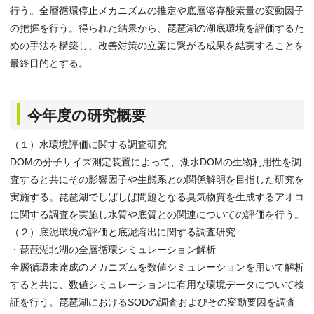
行う。全層循環停止メカニズムの推定や底層溶存酸素量の変動因子
の把握を行う。得られた結果から、琵琶湖の湖底環境を評価するた
めの手法を構築し、改善対策の立案に繋がる成果を結実することを
最終目的とする。
今年度の研究概要
（１）水環境評価に関する調査研究
DOMの分子サイズ測定装置によって、湖水DOMの生物利用性を調
査すると共にその影響因子や生態系との関係解明を目指した研究を
実施する。琵琶湖でしばしば問題となる臭気物質を生成するアオコ
に関する調査を実施し水質や底質との関連についての評価を行う。
（２）底泥環境の評価と底泥溶出に関する調査研究
・琵琶湖北湖の全層循環シミュレーション解析
全層循環未達成のメカニズムを数値シミュレーションを用いて解析
すると共に、数値シミュレーションに有用な環境データについて検
証を行う。琵琶湖におけるSODの調査およびその変動要因を調査