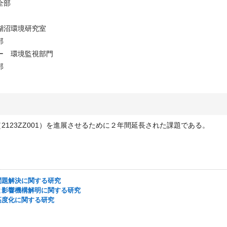
全部
湖沼環境研究室
部
ー 環境監視部門
部
2123ZZ001）を進展させるために２年間延長された課題である。
した問題解決に関する研究
評価と影響機構解明に関する研究
法の高度化に関する研究