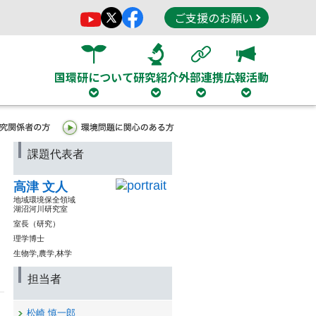
ご支援のお願い
国環研について
研究紹介
外部連携
広報活動
課題代表者
高津 文人
地域環境保全領域
湖沼河川研究室
室長（研究）
理学博士
生物学,農学,林学
担当者
松崎 慎一郎