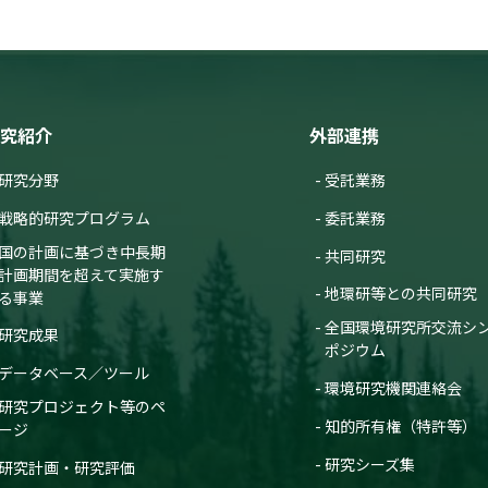
究紹介
外部連携
研究分野
受託業務
戦略的研究プログラム
委託業務
国の計画に基づき中長期
共同研究
計画期間を超えて実施す
地環研等との共同研究
る事業
全国環境研究所交流シ
研究成果
ポジウム
データベース／ツール
環境研究機関連絡会
研究プロジェクト等のペ
知的所有権（特許等）
ージ
研究シーズ集
研究計画・研究評価