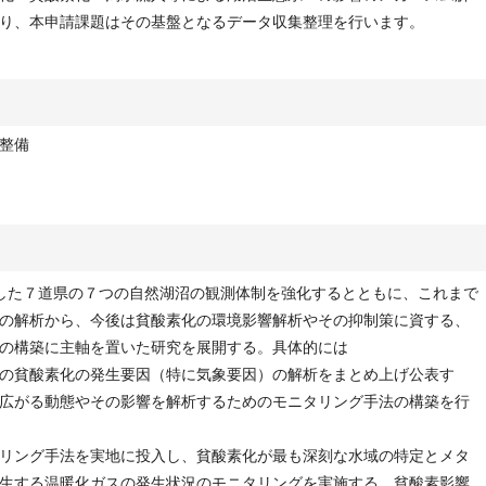
り、本申請課題はその基盤となるデータ収集整理を行います。
整備
整備した７道県の７つの自然湖沼の観測体制を強化するとともに、これまで
の解析から、今後は貧酸素化の環境影響解析やその抑制策に資する、
の構築に主軸を置いた研究を展開する。具体的には
の貧酸素化の発生要因（特に気象要因）の解析をまとめ上げ公表す
広がる動態やその影響を解析するためのモニタリング手法の構築を行
リング手法を実地に投入し、貧酸素化が最も深刻な水域の特定とメタ
生する温暖化ガスの発生状況のモニタリングを実施する。貧酸素影響