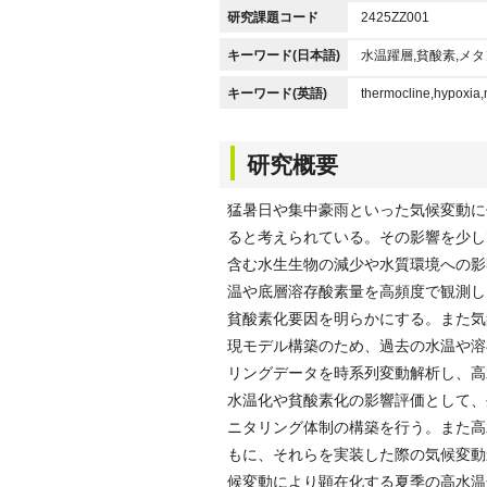
研究課題コード
2425ZZ001
キーワード(日本語)
水温躍層,貧酸素,メタ
キーワード(英語)
thermocline,hypoxia
研究概要
猛暑日や集中豪雨といった気候変動に
ると考えられている。その影響を少し
含む水生生物の減少や水質環境への影
温や底層溶存酸素量を高頻度で観測し
貧酸素化要因を明らかにする。また気
現モデル構築のため、過去の水温や溶
リングデータを時系列変動解析し、高
水温化や貧酸素化の影響評価として、
ニタリング体制の構築を行う。また高
もに、それらを実装した際の気候変動影
候変動により顕在化する夏季の高水温