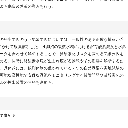
よる底質改善策の導入を行う。
の発生要因のうち気象要因については、一般性のある正確な情報が乏
年度にかけて収集解析した、４湖沼の複数水域における溶存酸素濃度と水温
ータを合わせて解析することで、貧酸素化リスクを高める気象要因を
める。同時に貧酸素水塊が生まれ広がる動態やその影響を解析するた
。具体的には、観測体制の敷かれている７つの自然湖沼を実地試験の
可能な高性能で安価な湖流をモニタリングする装置開発や貧酸素化の
ルの検出装置の開発を進める。
て進める