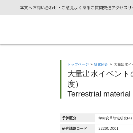
本文へ
お問い合わせ・ご意見
よくあるご質問
交通アクセス
サ
トップページ
>
研究紹介
>
大量出水イ
大量出水イベント
度）
Terrestrial materia
予算区分
学術変革領域研究(A)
研究課題コード
2226CD001