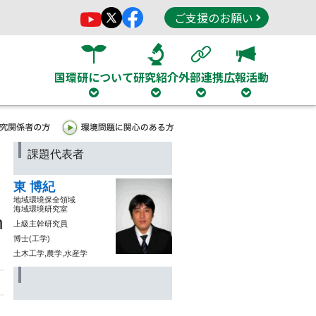
ご支援のお願い
国環研について
研究紹介
外部連携
広報活動
課題代表者
東 博紀
地域環境保全領域
海域環境研究室
n
上級主幹研究員
博士(工学)
土木工学,農学,水産学