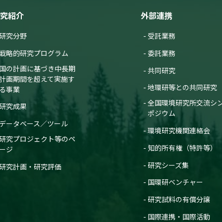
究紹介
外部連携
研究分野
受託業務
戦略的研究プログラム
委託業務
国の計画に基づき中長期
共同研究
計画期間を超えて実施す
地環研等との共同研究
る事業
全国環境研究所交流シ
研究成果
ポジウム
データベース／ツール
環境研究機関連絡会
研究プロジェクト等のペ
知的所有権（特許等）
ージ
研究シーズ集
研究計画・研究評価
国環研ベンチャー
研究試料の有償分譲
国際連携・国際活動