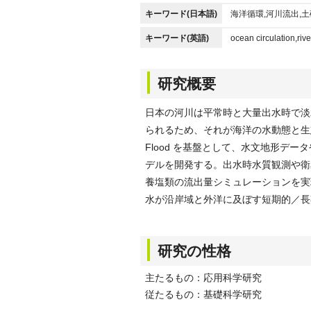
キーワード(日本語)
海洋循環,河川流出,土
キーワード(英語)
ocean circulation,riv
研究概要
日本の河川は平常時と大量出水時で淡
られるため、それが海洋の水動態と生
Flood を基盤として、水文地形デ
デルを開発する。出水時水質観測や衛
養塩類の流出量シミュレーションを実
水が沿岸域と外洋に及ぼす短期的／長
研究の性格
主たるもの：応用科学研究
従たるもの：基礎科学研究