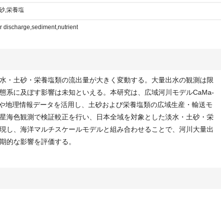
砂,栄養塩
er discharge,sediment,nutrient
水・土砂・栄養塩類の流出量が大きく変動する。大量出水の観測は限
態系に及ぼす影響は未知といえる。本研究は、広域河川モデルCaMa-
ータや地理情報データを活用し、土砂および栄養塩類の広域生産・輸送モ
星海色観測で検証較正を行い、日本全域を対象とした淡水・土砂・栄
現し、海洋マルチスケールモデルと組み合わせることで、河川大量出
期的な影響を評価する。