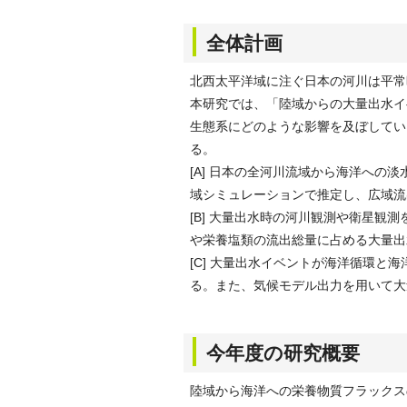
全体計画
北西太平洋域に注ぐ日本の河川は平常
本研究では、「陸域からの大量出水イ
生態系にどのような影響を及ぼしてい
る。
[A] 日本の全河川流域から海洋へ
域シミュレーションで推定し、広域流
[B] 大量出水時の河川観測や衛星
や栄養塩類の流出総量に占める大量出
[C] 大量出水イベントが海洋循環
る。また、気候モデル出力を用いて大
今年度の研究概要
陸域から海洋への栄養物質フラックス