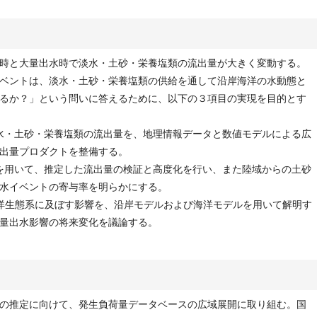
時と大量出水時で淡水・土砂・栄養塩類の流出量が大きく変動する。
ベントは、淡水・土砂・栄養塩類の供給を通して沿岸海洋の水動態と
るか？」という問いに答えるために、以下の３項目の実現を目的とす
の淡水・土砂・栄養塩類の流出量を、地理情報データと数値モデルによる広
出量プロダクトを整備する。
観測を用いて、推定した流出量の検証と高度化を行い、また陸域からの土砂
水イベントの寄与率を明らかにする。
と海洋生態系に及ぼす影響を、沿岸モデルおよび海洋モデルを用いて解明す
量出水影響の将来変化を議論する。
の推定に向けて、発生負荷量データベースの広域展開に取り組む。国