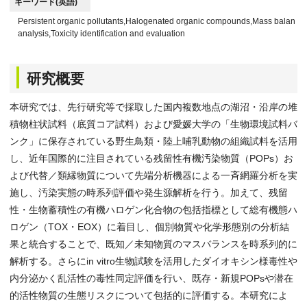
キーワード(英語)
Persistent organic pollutants,Halogenated organic compounds,Mass balance 
analysis,Toxicity identification and evaluation
研究概要
本研究では、先行研究等で採取した国内複数地点の湖沼・沿岸の堆
積物柱状試料（底質コア試料）および愛媛大学の「生物環境試料バ
ンク」に保存されている野生鳥類・陸上哺乳動物の組織試料を活用
し、近年国際的に注目されている残留性有機汚染物質（POPs）お
よび代替／類縁物質について先端分析機器による一斉網羅分析を実
施し、汚染実態の時系列評価や発生源解析を行う。加えて、残留
性・生物蓄積性の有機ハロゲン化合物の包括指標として総有機態ハ
ロゲン（TOX・EOX）に着目し、個別物質や化学形態別の分析結
果と統合することで、既知／未知物質のマスバランスを時系列的に
解析する。さらにin vitro生物試験を活用したダイオキシン様毒性や
内分泌かく乱活性の毒性同定評価を行い、既存・新規POPsや潜在
的活性物質の生態リスクについて包括的に評価する。本研究によ