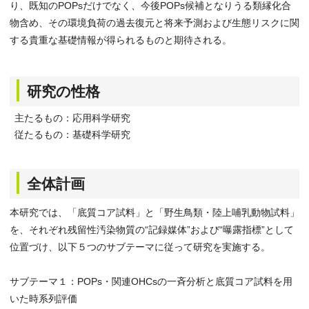
り、既知のPOPsだけでなく、今後POPs候補となりうる類縁化合
物含め、その環境負荷の過去復元と将来予測および生態リスクに関
する貴重な基礎情報が得られるものと期待される。
研究の性格
主たるもの：応用科学研究
従たるもの：基礎科学研究
全体計画
本研究では、「底質コア試料」と「野生鳥類・陸上哺乳動物試料」
を、それぞれ残留性汚染物質の“記録媒体”および“曝露指標”として
位置づけ、以下５つのサブテーマに従って研究を実施する。
サブテーマ１：POPs・関連OHCsの一斉分析と底質コア試料を用
いた時系列評価