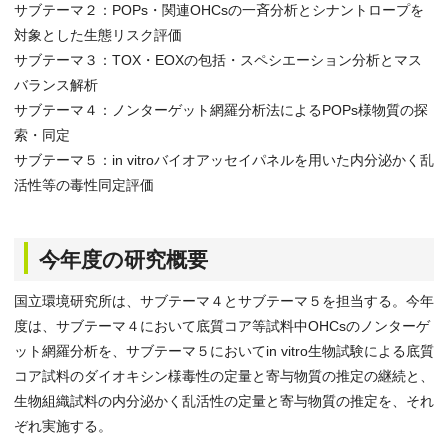
サブテーマ２：POPs・関連OHCsの一斉分析とシナントロープを
対象とした生態リスク評価
サブテーマ３：TOX・EOXの包括・スペシエーション分析とマス
バランス解析
サブテーマ４：ノンターゲット網羅分析法によるPOPs様物質の探
索・同定
サブテーマ５：in vitroバイオアッセイパネルを用いた内分泌かく乱
活性等の毒性同定評価
今年度の研究概要
国立環境研究所は、サブテーマ４とサブテーマ５を担当する。今年
度は、サブテーマ４において底質コア等試料中OHCsのノンターゲ
ット網羅分析を、サブテーマ５においてin vitro生物試験による底質
コア試料のダイオキシン様毒性の定量と寄与物質の推定の継続と、
生物組織試料の内分泌かく乱活性の定量と寄与物質の推定を、それ
ぞれ実施する。