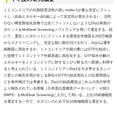
ミトコンドリアの分裂阻害活性の高いmdivi-1が最も安定にフィッ
トし（自由エネルギーΔG値によって安定性が算出される）、活性
のない構造類似化合物では全くフィットしないようなDrp1表面の
ポケットをMolDesk Screeningソフトウェアを用いて選定する。続
いて、選定したポケットにフィットする環境化学物質を200万物質
からスクリーニングし、安定な順に順位付けを行う。Drp1は通常
細胞質に局在するが、ミトコンドリア分裂の際にはGTPが結合し
た状態でミトコンドリア外膜表面に局在化する。GTP加水分解の
エネルギーをミトコンドリアに対するくびり斬る力へ変換し利用す
ると考えられている。ミトコンドリアへDrp1を引き寄せるタンパ
ク質との相互作用が生じる部位やGTPの結合部位との位置関係な
どを条件検討では考慮する。Drp1の結晶構造はこれらの先行研究
より報告されている情報（日本蛋白質構造データバンク：４BEJ,
5WP9）をMolDesk Screeningに入力して用いる。上位10候補物質
を選定する一方で、ネガコンのため下位10候補物質も選定する。