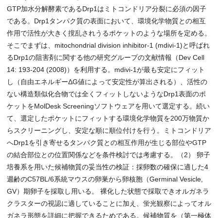
GTP加水分解酵素であるDrp1はミトコンドリア分裂に必須の因子
である。Drp1タンパク質の表面において、環境化学物質との相互
作用で活性が大きく撹乱されうるポケットのような場所を定める。
そこでまずは、mitochondrial division inhibitor-1 (mdivi-1)と呼ばれ
るDrp1の阻害剤に関する他の研究グループの文献情報（Dev Cell
14: 193-204 (2008)）を利用する。mdivi-1が最も安定にフィット
し（自由エネルギーΔG値によって安定性が算出される）、活性の
ない構造類似化合物では全くフィットしないようなDrp1表面のポ
ケットをMolDesk Screeningソフトウェアを用いて選定する。続い
て、選定したポケットにフィットする環境化学物質を200万物質か
らスクリーニングし、安定な順に順位付けを行う。ミトコンドリア
へDrp1を引き寄せるタンパク質との相互作用が生じる部位やGTP
の結合部位との位置関係などを条件検討では考慮する。（2） 卵子
培養系を用いた候補物質の妥当性の検証：採卵数の確保に適した4
週齢のC57BL/6系統マウスの卵巣から卵核胞（Germinal Vesicle,
GV）期卵子を採取し用いる。 裸化した状態で採取できオルガネラ
クラスターの視認に適していることに加え、蛍光観察によってオル
ガネラ形態を詳細に把握できるためである。候補物質を（第一極体