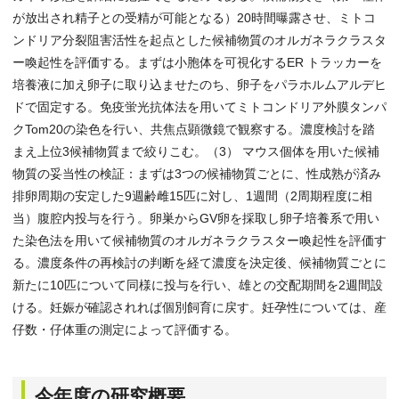
が放出され精子との受精が可能となる）20時間曝露させ、ミトコ
ンドリア分裂阻害活性を起点とした候補物質のオルガネラクラスタ
ー喚起性を評価する。まずは小胞体を可視化するER トラッカーを
培養液に加え卵子に取り込ませたのち、卵子をパラホルムアルデヒ
ドで固定する。免疫蛍光抗体法を用いてミトコンドリア外膜タンパ
クTom20の染色を行い、共焦点顕微鏡で観察する。濃度検討を踏
まえ上位3候補物質まで絞りこむ。（3） マウス個体を用いた候補
物質の妥当性の検証：まずは3つの候補物質ごとに、性成熟が済み
排卵周期の安定した9週齢雌15匹に対し、1週間（2周期程度に相
当）腹腔内投与を行う。卵巣からGV卵を採取し卵子培養系で用い
た染色法を用いて候補物質のオルガネラクラスター喚起性を評価す
る。濃度条件の再検討の判断を経て濃度を決定後、候補物質ごとに
新たに10匹について同様に投与を行い、雄との交配期間を2週間設
ける。妊娠が確認されれば個別飼育に戻す。妊孕性については、産
仔数・仔体重の測定によって評価する。
今年度の研究概要