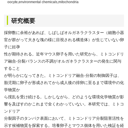
oocyte,environmental chemicals,mitochondria
研究概要
採卵数に余裕があれば、しばしばオルガネラクラスター（細胞小器
官が群がって大きな塊の様に目視される構造体）が生じていない卵
子に妊孕
性が期待される。近年マウス卵子を用いた研究から、ミトコンドリ
ア融合-分裂バランスの不調がオルガネラクラスターの発生に関与
すること
が明らかになってきた。ミトコンドリア融合-分裂の制御因子は、
胎児期に卵子が形成されてから成人後の排卵に至るまで環境中の化
学物質か
ら撹乱を受け続ける。しかしながら、どのような環境化学物質が影
響を及ぼすのかこれまで全くわかっていない。本研究では、ミトコ
ンドリア
分裂因子のタンパク表面において、ミトコンドリア分裂阻害活性を
示す候補物質を探索する。培養卵子とマウス個体を用いた検証を経