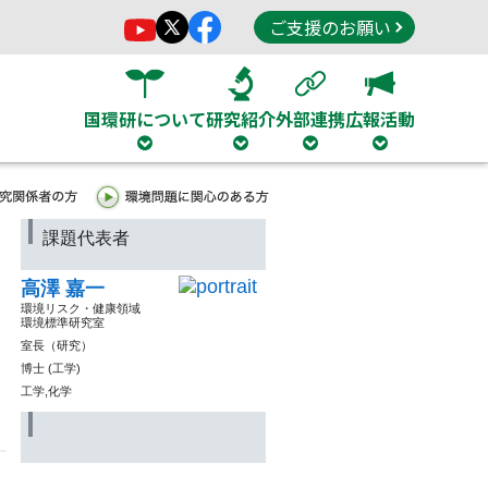
ご支援のお願い
国環研について
研究紹介
外部連携
広報活動
課題代表者
高澤 嘉一
環境リスク・健康領域
環境標準研究室
室長（研究）
博士 (工学)
工学,化学