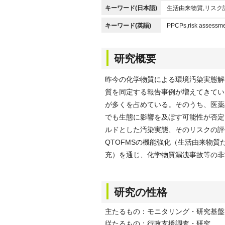
キーワード(日本語)
生活由来物質,リスク
キーワード(英語)
PPCPs,risk assessme
研究概要
昨今の化学物質による環境汚染実態解
質を同定する報告事例が増えてきてい
が多くを占めている。そのうち、医薬
でも生態に影響を及ぼす可能性が否定
ルドとした汚染実態、そのリスクの評
QTOFMSの機能強化（生活由来物質
充）を通じ、化学物質漏洩事故等の非
研究の性格
主たるもの：モニタリング・研究基盤
従たるもの：行政支援調査・研究