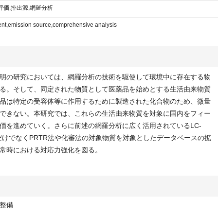
評価,排出源,網羅分析
nt,emission source,comprehensive analysis
明の研究においては、網羅分析の技術を駆使して環境中に存在する物
る。そして、同定された物質として医薬品を始めとする生活由来物質
品は特定の受容体等に作用するために製造された化合物のため、微量
できない。本研究では、これらの生活由来物質を対象に国内をフィー
価を進めていく。さらに前述の網羅分析に広く活用されているLC-
だけでなくPRTR法や化審法の対象物質を対象としたデータベースの拡
常時における対応力強化を図る。
整備