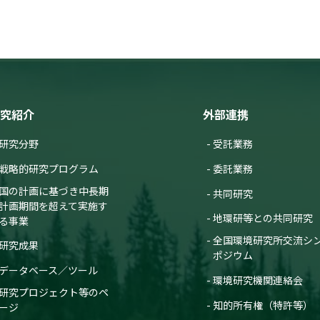
究紹介
外部連携
研究分野
受託業務
戦略的研究プログラム
委託業務
国の計画に基づき中長期
共同研究
計画期間を超えて実施す
地環研等との共同研究
る事業
全国環境研究所交流シ
研究成果
ポジウム
データベース／ツール
環境研究機関連絡会
研究プロジェクト等のペ
知的所有権（特許等）
ージ