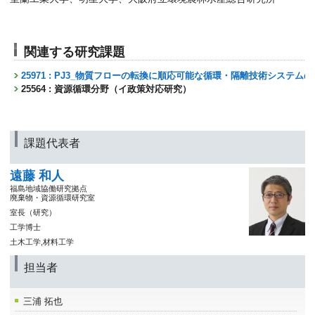
関連する研究課題
25971 : PJ3_物質フローの転換に順応可能な循環・隔離技術システム
25564 : 資源循環分野（イ政策対応研究）
課題代表者
遠藤 和人
福島地域協働研究拠点
廃棄物・資源循環研究室
室長（研究）
工学博士
土木工学,材料工学
担当者
三浦 拓也