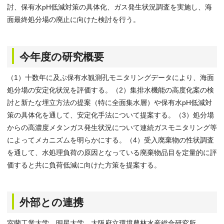
討、保有水pH低減対策の具体化、ガス発生状況調査を実施し、海
面最終処分場の廃止に向けた検討を行う。
今年度の研究概要
（1）十数年に及ぶ保有水観測孔モニタリングデータにより、海面
処分場の安定化状況を評価する。（2）集排水機能の高度化案の検
討と新たな埋立方法の提案（特に全面集水層）や保有水pH低減対
策の具体化を通して、安定化手法について提案する。（3）処分場
からの高濃度メタンガス発生状況について連続ガスモニタリング等
によってメカニズムを明らかにする。（4）受入廃棄物の性状調査
を通して、水処理負荷の原因となっている廃棄物品目を定量的に評
価すると共に負荷低減に向けた方策を提案する。
外部との連携
室蘭工業大学、明星大学、大阪府立環境農林水産総合研究所