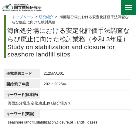
トップページ
>
研究紹介
>
海面処分場における安定化評価手法調査な
らび廃止に向けた検討業務
海面処分場における安定化評価手法調査な
らび廃止に向けた検討業務（令和 3年度）
Study on stabilization and closure for
seashore landfill sites
研究課題コード
2125MA001
開始/終了年度
2021~2025年
キーワード(日本語)
海面処分場,安定化,廃止,pH,処分場ガス
キーワード(英語)
seashore landfill,stabilization,closure,pH,landfill gases